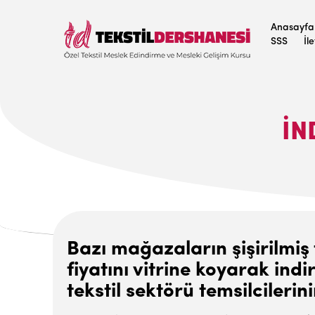
Anasayfa
SSS
İl
İN
Bazı mağazaların şişirilmiş 
fiyatını vitrine koyarak ind
tekstil sektörü temsilcilerini