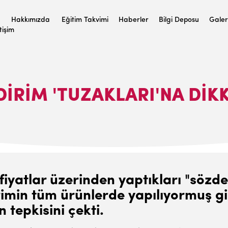
Hakkımızda
Eğitim Takvimi
Haberler
Bilgi Deposu
Galer
etişim
DIRIM 'TUZAKLARI'NA DIK
fiyatlar üzerinden yaptıkları "sözde
irimin tüm ürünlerde yapılıyormuş g
n tepkisini çekti.