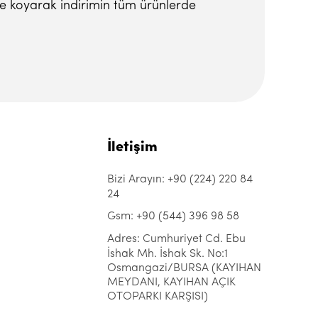
rine koyarak indirimin tüm ürünlerde
İletişim
Bizi Arayın: +90 (224) 220 84
24
Gsm: +90 (544) 396 98 58
Adres: Cumhuriyet Cd. Ebu
İshak Mh. İshak Sk. No:1
Osmangazi/BURSA (KAYIHAN
MEYDANI, KAYIHAN AÇIK
OTOPARKI KARŞISI)