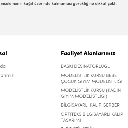
cak incelemenin kağıt üzerinde kalmaması gerektiğine dikkat çekti.
sal
Faaliyet Alanlarımız
zda
BASKI DESİNATÖRLÜĞÜ
larımız
MODELİSTLİK KURSU BEBE -
ÇOCUK GİYİM MODELİSTLİĞİ
MODELİSTLİK KURSU (KADIN
GİYİM MODELİSTLİĞİ)
BİLGİSAYARLI KALIP GERBER
OPTITEKS BİLGİSAYARLI KALIP
TASARIMI