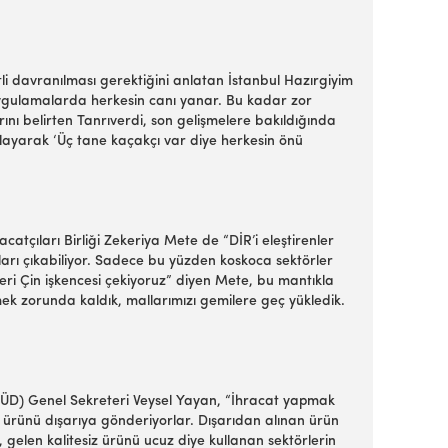
tli davranılması gerektiğini anlatan İstanbul Hazırgiyim
uygulamalarda herkesin canı yanar. Bu kadar zor
nı belirten Tanrıverdi, son gelişmelere bakıldığında
gulayarak ‘Üç tane kaçakçı var diye herkesin önü
atçıları Birliği Zekeriya Mete de “DİR’i eleştirenler
kları çıkabiliyor. Sadece bu yüzden koskoca sektörler
ri Çin işkencesi çekiyoruz” diyen Mete, bu mantıkla
ek zorunda kaldık, mallarımızı gemilere geç yükledik.
 (TÇÜD) Genel Sekreteri Veysel Yayan, “İhracat yapmak
i ürünü dışarıya gönderiyorlar. Dışarıdan alınan ürün
, gelen kalitesiz ürünü ucuz diye kullanan sektörlerin