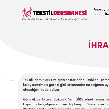
Anasayfa
SSS
İl
İHRA
Tekstil, demir-çelik ve gıda sektörlerine ‘Dahilde İşle
kolaylaştırılması gerektiğini savunmalarına rağmen uyg
olmadığını ifade ediyor.
Gümrük ve Ticaret Bakanlığı’nın, DİR’e yönelik geniş kap
kapsamlı bir çalışma için veri toplanıyor. Gümrük ve 