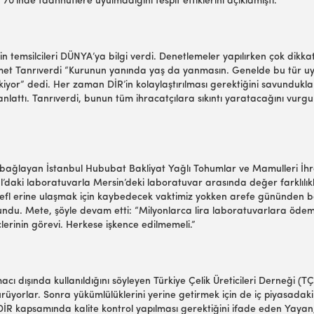
0’inde taahhütlere uyulmadığını tespit ettiklerini açıklamıştı.
n temsilcileri DÜNYA’ya bilgi verdi. Denetlemeler yapılırken çok dikka
 Hikmet Tanrıverdi “Kurunun yanında yaş da yanmasın. Genelde bu tür 
r” dedi. Her zaman DİR’in kolaylaştırılması gerektiğini savundukları
 anlattı. Tanrıverdi, bunun tüm ihracatçılara sıkıntı yaratacağını vur
 bağlayan İstanbul Hububat Bakliyat Yağlı Tohumlar ve Mamulleri İhrac
nbul’daki laboratuvarla Mersin’deki laboratuvar arasında değer farklılı
efl erine ulaşmak için kaybedecek vaktimiz yokken arefe gününden be
undu. Mete, şöyle devam etti: “Milyonlarca lira laboratuvarlara ödem
erinin görevi. Herkese işkence edilmemeli.”
acı dışında kullanıldığını söyleyen Türkiye Çelik Üreticileri Derneği
ürüyorlar. Sonra yükümlülüklerini yerine getirmek için de iç piyasadak
i. DİR kapsamında kalite kontrol yapılması gerektiğini ifade eden Yayan