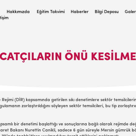
Hakkımızda
Eğitim Takvimi
Haberler
Bilgi Deposu
Galer
etişim
CATÇILARIN ÖNÜ KESILM
me Rejimi (DİR) kapsamında getirilen sıkı denetimlere sektör temsilcile
ulamanın zorlaştırıldığını söyleyen sektör temsilcileri, bu tip zorlaş
samlı bir denetimi başlattığı ve sonuçlarına bağlı olarak rejimde değişik
Ticaret Bakanı Nurettin Canikli, sadece 6 gün süreyle Mersin gümrük