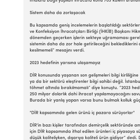
ithalata bağlı yapılan ihracata konu 703 kalem ürünün 7
Sistem daha da zorlaşacak
Bu kapsamda geniş incelemelerin başlatıldığı sektörleri
ve Konfeksiyon İhracatçıları Birliği (İHKİB) Başkanı
dönemden geçerken işlerin sekteye uğramaması gerekiyo
sistemin daha da zor hale getirileceğini beklediklerini
kesilmemeli” mesajını verdi.
2023 hedefinin yarısına ulaşamayız
DİR konusunda yaşanan son gelişmeleri bilgi kirliliğine
ya da bir sektörü eleştirenler bilgi sahibi değil. İsta
töhmet altında bırakılmamalı” diye konuştu. “2023 hed
250 milyar dolarlık dahi ihracat yapılamayacağını sav
Burada bir yanlış yapan varsa bunu bulmak kolluk güçl
"DİR kapsamında gelen ürünü iç pazara sürüyorlar"
DİR'in bazı kişiler tarafından demirçelik sektöründe am
için DİR kapsamında ithal edilen ürünleri iç piyasaya s
düşük kaliteliyken, dışarıya kaliteli ürün gidiyor” ded