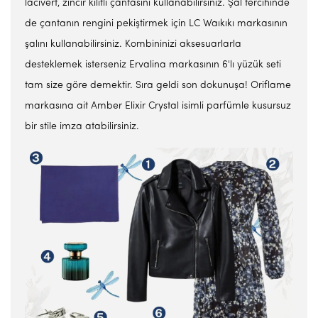
lacivert, zincir kilitli çantasını kullanabilirsiniz. Şal tercihinde
de çantanın rengini pekiştirmek için LC Waıkıkı markasının
şalını kullanabilirsiniz. Kombininizi aksesuarlarla
desteklemek isterseniz Ervalina markasının 6'lı yüzük seti
tam size göre demektir. Sıra geldi son dokunuşa! Oriflame
markasına ait Amber Elixir Crystal isimli parfümle kusursuz
bir stile imza atabilirsiniz.