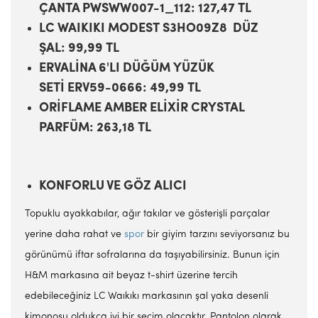
ÇANTA PWSWW007-1_112: 127,47 TL
LC WAIKIKI MODEST S3HO09Z8 DÜZ
ŞAL: 99,99 TL
ERVALİNA 6'LI DÜĞÜM YÜZÜK
SETİ ERV59-0666: 49,99 TL
ORİFLAME AMBER ELİXİR CRYSTAL
PARFÜM: 263,18 TL
KONFORLU VE GÖZ ALICI
Topuklu ayakkabılar, ağır takılar ve gösterişli parçalar
yerine daha rahat ve
spor
bir giyim tarzını seviyorsanız bu
görünümü iftar sofralarına da taşıyabilirsiniz. Bunun için
H&M markasına ait beyaz t-shirt üzerine tercih
edebileceğiniz LC Waıkıkı markasının şal yaka desenli
kimonosu oldukça iyi bir seçim olacaktır. Pantolon olarak