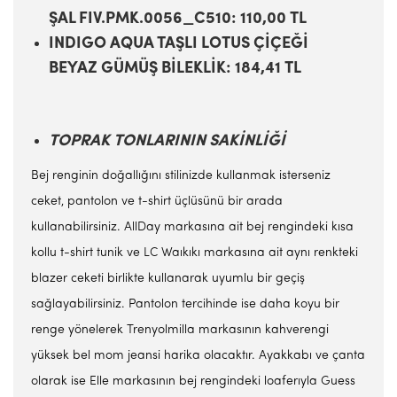
ŞAL FIV.PMK.0056_C510: 110,00 TL
INDIGO AQUA TAŞLI LOTUS ÇİÇEĞİ
BEYAZ GÜMÜŞ BİLEKLİK: 184,41 TL
TOPRAK TONLARININ SAKİNLİĞİ
Bej renginin doğallığını stilinizde kullanmak isterseniz
ceket, pantolon ve t-shirt üçlüsünü bir arada
kullanabilirsiniz. AllDay markasına ait bej rengindeki kısa
kollu t-shirt tunik ve LC Waıkıkı markasına ait aynı renkteki
blazer ceketi birlikte kullanarak uyumlu bir geçiş
sağlayabilirsiniz. Pantolon tercihinde ise daha koyu bir
renge yönelerek Trenyolmilla markasının kahverengi
yüksek bel mom jeansi harika olacaktır. Ayakkabı ve çanta
olarak ise Elle markasının bej rengindeki loaferıyla Guess