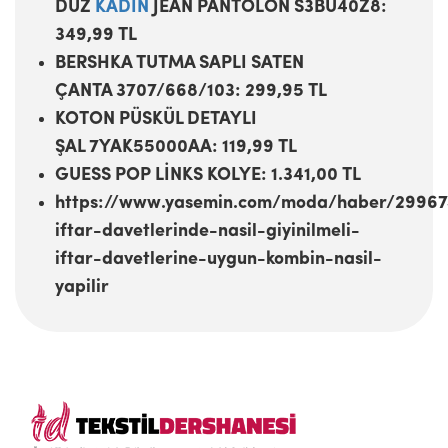
DÜZ
KADIN
JEAN PANTOLON S3BU40Z8:
349,99 TL
BERSHKA TUTMA SAPLI SATEN
ÇANTA 3707/668/103: 299,95 TL
KOTON PÜSKÜL DETAYLI
ŞAL 7YAK55000AA: 119,99 TL
GUESS POP LİNKS KOLYE: 1.341,00 TL
https://www.yasemin.com/moda/haber/2996
iftar-davetlerinde-nasil-giyinilmeli-
iftar-davetlerine-uygun-kombin-nasil-
yapilir