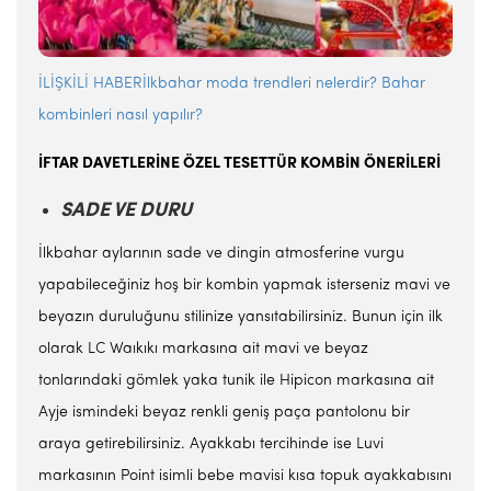
İLİŞKİLİ HABERİlkbahar moda trendleri nelerdir? Bahar
kombinleri nasıl yapılır?
İFTAR DAVETLERİNE ÖZEL TESETTÜR KOMBİN ÖNERİLERİ
SADE VE DURU
İlkbahar aylarının sade ve dingin atmosferine vurgu
yapabileceğiniz hoş bir kombin yapmak isterseniz mavi ve
beyazın duruluğunu stilinize yansıtabilirsiniz. Bunun için ilk
olarak LC Waıkıkı markasına ait mavi ve beyaz
tonlarındaki gömlek yaka tunik ile Hipicon markasına ait
Ayje ismindeki beyaz renkli geniş paça pantolonu bir
araya getirebilirsiniz. Ayakkabı tercihinde ise Luvi
markasının Point isimli bebe mavisi kısa topuk ayakkabısını