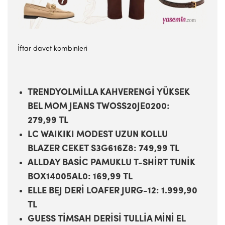
İftar davet kombinleri
TRENDYOLMİLLA KAHVERENGİ YÜKSEK
BEL MOM JEANS TWOSS20JE0200:
279,99 TL
LC WAIKIKI MODEST UZUN KOLLU
BLAZER CEKET S3G616Z8: 749,99 TL
ALLDAY BASİC PAMUKLU T-SHİRT TUNİK
BOX14005AL0: 169,99 TL
ELLE BEJ DERİ LOAFER JURG-12: 1.999,90
TL
GUESS TİMSAH DERİSİ TULLİA MİNİ EL