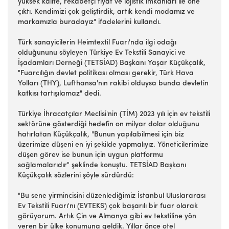
yüksek kalite, rekabetçi fiyat ve lojistik imkanları ile öne
çıktı. Kendimizi çok geliştirdik, artık kendi modamız ve
markamızla buradayız" ifadelerini kullandı.
Türk sanayicilerin Heimtextil Fuarı'nda ilgi odağı
olduğununu söyleyen Türkiye Ev Tekstili Sanayici ve
İşadamları Derneği (TETSİAD) Başkanı Yaşar Küçükçalık,
"Fuarcılığın devlet politikası olması gerekir, Türk Hava
Yolları (THY), Lufthansa'nın rakibi olduysa bunda devletin
katkısı tartışılamaz" dedi.
Türkiye İhracatçılar Meclisi'nin (TİM) 2023 yılı için ev tekstili
sektörüne gösterdiği hedefin on milyar dolar olduğunu
hatırlatan Küçükçalık, "Bunun yapılabilmesi için biz
üzerimize düşeni en iyi şekilde yapmalıyız. Yöneticilerimize
düşen görev ise bunun için uygun platformu
sağlamalarıdır" şeklinde konuştu. TETSİAD Başkanı
Küçükçalık sözlerini şöyle sürdürdü:
"Bu sene yirmincisini düzenlediğimiz İstanbul Uluslararası
Ev Tekstili Fuarı'nı (EVTEKS) çok başarılı bir fuar olarak
görüyorum. Artık Çin ve Almanya gibi ev tekstiline yön
veren bir ülke konumuna geldik. Yıllar önce otel