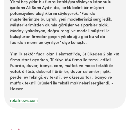
Yirmi beş yıldır bu fuara katıldığını söyleyen İstanbullu
işadamı Ali Sami Aydın da, artık belirli bir müşteri
potansiyeline ulaştıklarını söyleyerek, "Fuarda
müşterilerimizle buluştuk, yeni modellerimizi sergiledik.
Müşterilerimizden olumlu görüşler ve siparişler aldık.
Modayı yakalayan, doğru rengi ve modeli müşteri ile
buluşturan firmalar geçen yılı olduğu gibi bu yıl da
fuardan memnun ayrılıyor" diye konuştu.
Yılın ilk sektör fuarı olan Heimtextil'de, 61 ülkeden 2 bin 718
firma stant açarken, Türkiye 164 firma ile temsil edildi.
Fuarda, duvar, banyo, cam, mutfak ve masa tekstili ile
yatak örtüsü, dekoratif ürünler, duvar sistemleri, iplik,
perde, ev tekniği, ev tekstili, ev aksesuarları, banyo ve
mutfak tekstili ürünleri ile tekstil makineleri sergilendi. -
Hessen
retailnews.com