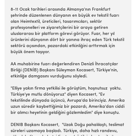
8-11 Ocak tarihleri arasında Almanya'nın Frankfurt
şehrinde düzenlenen dünyanın en büyük ev tekstil fuarı
olan Heimtextil, üreticileri, tasarımcıları, sektör
profesyonelleri ve ziyaretçilerini bir araya getiren
uluslararası bir platform görevi görüyor. Fuar, her yıl
ürünlerini dünyanın dört bir yanına ihraç eden Türk tekstil
sektörü açısından, pazardaki etkinliğini arttırmak için
büyük önem taşıyor.
AA muhabirine fuarı değerlendiren Denizli İhracatçılar
Birliği (DENİB) Başkanı Süleyman Kocasert, Türkiye'nin,
etkinliğe damgasını vurduğunu söyledi.
"Elliye yakın firma yetkilisi ile görüştüm, hoşnutsuz yoktu.
Türkiye'ye mutlu dönüyoruz" diyen Kocasert, "Ev
tekstilinde dünyada üçüncü, Avrupa'da birinciyiz. Amerika
uzun süredir kaybettiğimiz bir pazardı, Amerika'dan ciddi
bir alımcı heyetinin geldiğini gözlemledim" diye konuştu.
DENIB Başkanı Kocasert, "Uzak Doğu pahalılaştı, teslimat
süreleri uzamaya başladı. Türkiye, daha hızlı randevu,