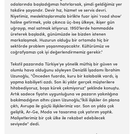
odalarında başladığımızı hatırlarsak, şimdi geldiğimiz yer
takdire şayandır. Devir hız, hizmet ve servis devri.
Niyetimiz, meslektaşlarımızla birlikte fuar işini 'road show'
haline getirmek, yola çıkınca üç-beş ülkeye, ikişer gün
uğrayıp, mal satmak istiyoruz. 1950'lerde hammadde
üreterek başladık, günümüzde ise bizden istenen
markalaşmak. Huzurun olduğu bir ortamda hiç bir
sektörde problem yaşanmayacaktır. Kültürümüz ve
coğrafyamızı çok iyi değerlendirmemiz gerekir."
Tekstil pazarında Türkiye'ye yönelik müthiş bir güven ve
olumlu hava olduğunu söyleyen Denizlili İşadamı İbrahim
Uzunoğlu, "Önceden fuarda, kuru bir kalabalık vardı, iş
yapma kabiliyeti azdı. Son iki yıldır gerçek müşterilere
hitabediyoruz, boşa kürek çekmiyoruz" şeklinde konuştu.
Artık sadece fiyatın uygunluğuna ve pazarın yakınlığına
bakılmadığının altını çizen Uzunoğlu,"İkili ilişkiler ön plana
çıktı, Avrupa ile güçlü ilişkilerimiz var. Son on yılda çok
geliştik, Ar-Ge, Moda ve tasarıma çok yatırım yaptık.
Maliyetlerimiz bir çok ülke ile rekabet edebilecek
seviyede" dedi.