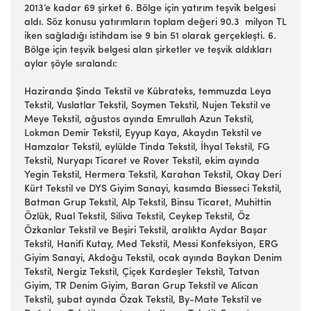
2013’e kadar 69 şirket 6. Bölge için yatırım teşvik belgesi
aldı. Söz konusu yatırımların toplam değeri 90.3 milyon TL
iken sağladığı istihdam ise 9 bin 51 olarak gerçekleşti. 6.
Bölge için teşvik belgesi alan şirketler ve teşvik aldıkları
aylar şöyle sıralandı:
Haziranda Şinda Tekstil ve Kübrateks, temmuzda Leya
Tekstil, Vuslatlar Tekstil, Soymen Tekstil, Nujen Tekstil ve
Meye Tekstil, ağustos ayında Emrullah Azun Tekstil,
Lokman Demir Tekstil, Eyyup Kaya, Akaydın Tekstil ve
Hamzalar Tekstil, eylülde Tinda Tekstil, İhyal Tekstil, FG
Tekstil, Nuryapı Ticaret ve Rover Tekstil, ekim ayında
Yegin Tekstil, Hermera Tekstil, Karahan Tekstil, Okay Deri
Kürt Tekstil ve DYS Giyim Sanayi, kasımda Biesseci Tekstil,
Batman Grup Tekstil, Alp Tekstil, Binsu Ticaret, Muhittin
Özlük, Rual Tekstil, Siliva Tekstil, Ceykep Tekstil, Öz
Özkanlar Tekstil ve Beşiri Tekstil, aralıkta Aydar Başar
Tekstil, Hanifi Kutay, Med Tekstil, Messi Konfeksiyon, ERG
Giyim Sanayi, Akdoğu Tekstil, ocak ayında Baykan Denim
Tekstil, Nergiz Tekstil, Çiçek Kardeşler Tekstil, Tatvan
Giyim, TR Denim Giyim, Baran Grup Tekstil ve Alican
Tekstil, şubat ayında Özak Tekstil, By-Mate Tekstil ve