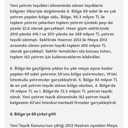
Yeni yatırım teşvikleri döneminde alınan teşviklerin
bölgeler itibariyle dağılımında 6. Bölge 69 adet ile en çok
yatırım yapılan bölge oldu. Bölge, 90.3 milyon TL ile
toplam yatırım çekerken toplam yatırım içindeki payı da
yüzde 22.6 olarak gerçekleşti. Hazır giyim sektöründe
2010 yılında 416.1 ve 2011 yılında ise 389 milyon TL yatırım
teşviki alınmıştı. Sektörde Hazıran 2012 ile Mayıs 2013
arasında alınan yatırım teşviki toplam 400 milyon TL
olarak gerçekleşti. Sektör temsilcileri söz konusu tutarı,
toplam 162 yatırım için kullanacaklarını bildirdiler.
6. Bölge'de geçtiğimiz yıldan bu yılın mayıs ayına kadar
yapılan 69 adet yatırımın 39’unu bölge yatırımcıları, 19’sini
İstanbullu yatırımcılar gerçekleştirdi. 5. Bölge 93 milyon TL
ile en çok yatırım teşviki alınan bölge olurken, 4. Bölge'de
79 milyon TL ve 1. Bölge'de 72.3 milyon TL yatırım teşviki
alındı. Yeni yatırım teşvik döneminde 162 yatırım teşvik
belgesinin 82’sini İstanbul merkezli firmalar gerçekleştirdi.
6. Bölge’ye 69 şirket gitti
Yeni Teşvik Kanunu'nun çıktığı 2012 Haziran ayından Mayıs