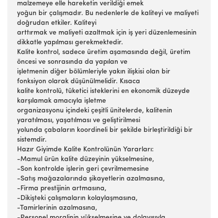
malzemeye elle hareketin verildiği emek
yoğun bir çalışmadır. Bu nedenlerle de kaliteyi ve maliyeti
doğrudan etkiler. Kaliteyi
arttırmak ve maliyeti azaltmak için iş yeri düzenlemesinin
dikkatle yapılması gerekmektedir.
Kalite kontrol, sadece üretim aşamasında değil, üretim
öncesi ve sonrasında da yapılan ve
işletmenin diğer bölümleriyle yakın ilişkisi olan bir
fonksiyon olarak düşünülmelidir. Kısaca
kalite kontrolü, tüketici isteklerini en ekonomik düzeyde
karşılamak amacıyla işletme
organizasyonu içindeki çeşitli ünitelerde, kalitenin
yaratılması, yaşatılması ve geliştirilmesi
yolunda çabaların koordineli bir şekilde birleştirildiği bir
sistemdir.
Hazır Giyimde Kalite Kontrolünün Yararları:
-Mamul ürün kalite düzeyinin yükselmesine,
-Son kontrolde işlerin geri çevrilmemesine
-Satış mağazalarında şikayetlerin azalmasına,
-Firma prestijinin artmasına,
-Dikişteki çalışmaların kolaylaşmasına,
-Tamirlerinin azalmasına,
-Personel moralinin yükselmesine ve dolayısıyla