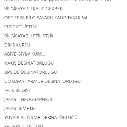
MODELİSTLİK KURSU (KADIN GİYİM MODELİSTLİĞİ)
BİLGİSAYARLI KALIP GERBER
OPTITEKS BİLGİSAYARLI KALIP TASARIMI
ELDE STİLİSTLİK
BİLGİSAYARLI STİLİSTLİK
DİKİŞ KURSU
ABİYE GİYİM KURSU
NAKIŞ DESİNATÖRLÜĞÜ
BRODE DESİNATÖRLÜĞÜ
DOKUMA- ARMÜR DESİNATÖRLÜĞÜ
İPLİK BİLGİSİ
JAKAR - NEDGRAPHICS
JAKAR-SİMETRİ
YUVARLAK ÖRME DESİNATÖRLÜĞÜ