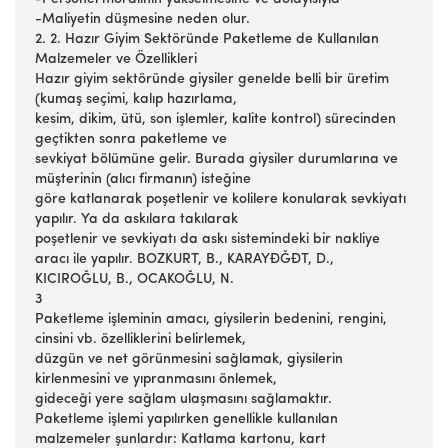
-Maliyetin düşmesine neden olur.
2. 2. Hazır Giyim Sektöründe Paketleme de Kullanılan
Malzemeler ve Özellikleri
Hazır giyim sektöründe giysiler genelde belli bir üretim
(kumaş seçimi, kalıp hazırlama,
kesim, dikim, ütü, son işlemler, kalite kontrol) sürecinden
geçtikten sonra paketleme ve
sevkiyat bölümüne gelir. Burada giysiler durumlarına ve
müşterinin (alıcı firmanın) isteğine
göre katlanarak poşetlenir ve kolilere konularak sevkiyatı
yapılır. Ya da askılara takılarak
poşetlenir ve sevkiyatı da askı sistemindeki bir nakliye
aracı ile yapılır. BOZKURT, B., KARAYĐĞĐT, D.,
KICIROĞLU, B., OCAKOĞLU, N.
3
Paketleme işleminin amacı, giysilerin bedenini, rengini,
cinsini vb. özelliklerini belirlemek,
düzgün ve net görünmesini sağlamak, giysilerin
kirlenmesini ve yıpranmasını önlemek,
gideceği yere sağlam ulaşmasını sağlamaktır.
Paketleme işlemi yapılırken genellikle kullanılan
malzemeler şunlardır: Katlama kartonu, kart