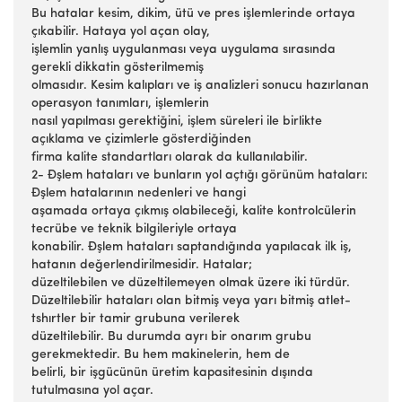
Bu hatalar kesim, dikim, ütü ve pres işlemlerinde ortaya
çıkabilir. Hataya yol açan olay,
işlemlin yanlış uygulanması veya uygulama sırasında
gerekli dikkatin gösterilmemiş
olmasıdır. Kesim kalıpları ve iş analizleri sonucu hazırlanan
operasyon tanımları, işlemlerin
nasıl yapılması gerektiğini, işlem süreleri ile birlikte
açıklama ve çizimlerle gösterdiğinden
firma kalite standartları olarak da kullanılabilir.
2- Đşlem hataları ve bunların yol açtığı görünüm hataları:
Đşlem hatalarının nedenleri ve hangi
aşamada ortaya çıkmış olabileceği, kalite kontrolcülerin
tecrübe ve teknik bilgileriyle ortaya
konabilir. Đşlem hataları saptandığında yapılacak ilk iş,
hatanın değerlendirilmesidir. Hatalar;
düzeltilebilen ve düzeltilemeyen olmak üzere iki türdür.
Düzeltilebilir hataları olan bitmiş veya yarı bitmiş atlet-
tshırtler bir tamir grubuna verilerek
düzeltilebilir. Bu durumda ayrı bir onarım grubu
gerekmektedir. Bu hem makinelerin, hem de
belirli, bir işgücünün üretim kapasitesinin dışında
tutulmasına yol açar.