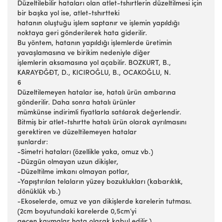
Düzeltilebilir hataları olan atlet-tshırtlerin düzeltilmesi için
bir başka yol ise, atlet-tshırtteki
hatanın oluştuğu işlem saptanır ve işlemin yapıldığı
noktaya geri gönderilerek hata giderilir.
Bu yöntem, hatanın yapıldığı işlemlerde üretimin
yavaşlamasına ve birikim nedeniyle diğer
işlemlerin aksamasına yol açabilir. BOZKURT, B.,
KARAYĐĞĐT, D., KICIROĞLU, B., OCAKOĞLU, N.
6
Düzeltilemeyen hatalar ise, hatalı ürün ambarına
gönderilir. Daha sonra hatalı ürünler
mümkünse indirimli fiyatlarla satılarak değerlendir.
Bitmiş bir atlet-tshırtte hatalı ürün olarak ayrılmasını
gerektiren ve düzeltilemeyen hatalar
şunlardır:
-Simetri hataları (özellikle yaka, omuz vb.)
-Düzgün olmayan uzun dikişler,
-Düzeltilme imkanı olmayan potlar,
-Yapıştırılan telaların yüzey bozuklukları (kabarıklık,
dönüklük vb.)
-Ekoselerde, omuz ve yan dikişlerde karelerin tutması.
(2cm boyutundaki karelerde 0,5cm’yi
geçen kaymalar hata olarak kabul edilir.)