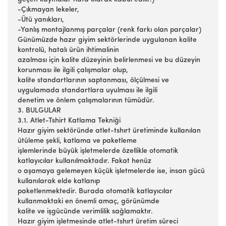
-Çıkmayan lekeler,
-Ütü yanıkları,
-Yanlış montajlanmış parçalar (renk farkı olan parçalar)
Günümüzde hazır giyim sektörlerinde uygulanan kalite
kontrolü, hatalı ürün ihtimalinin
azalması için kalite düzeyinin belirlenmesi ve bu düzeyin
korunması ile ilgili çalışmalar olup,
kalite standartlarının saptanması, ölçülmesi ve
uygulamada standartlara uyulması ile ilgili
denetim ve önlem çalışmalarının tümüdür.
3. BULGULAR
3.1. Atlet-Tshirt Katlama Tekniği
Hazır giyim sektöründe atlet-tshırt üretiminde kullanılan
ütüleme şekli, katlama ve paketleme
işlemlerinde büyük işletmelerde özellikle otomatik
katlayıcılar kullanılmaktadır. Fakat henüz
o aşamaya gelemeyen küçük işletmelerde ise, insan gücü
kullanılarak elde katlanıp
paketlenmektedir. Burada otomatik katlayıcılar
kullanmaktaki en önemli amaç, görünümde
kalite ve işgücünde verimlilik sağlamaktır.
Hazır giyim işletmesinde atlet-tshırt üretim süreci