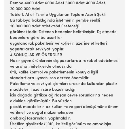
Pembe 4000 Adet 6000 Adet 6000 Adet 4000 Adet
20.000.000 Adet
Tablo 1. Atlet-Tshırte Uygulanan Toplam Asorti Şekli
Bu tabloya bakıldığında işletmenin pembe renkli
20.000.000 adet atlet-tshıt üreteceği
görülmektedir. Đstenen bedenler belirtilmiştir. Đşletmede
bedenlere göre bu asortiler
uygulanarak paketlenir ve kolilerin üzerine etiketleri
yapıştırılarak sevkiyatı yapılır.
4.SONUÇLAR VE ÖNERĐLER
Hazır giyim ürünlerinin dış pazarlarda rekabet edebilmesi
ve aranan niteliklerde olmasında
ütü, kalite kontrol ve paketlemenin konuyla ilgili
standartlara uyması son derece önemlidir.
Paketleme ve sevkiyat işlemleri sırasında kullanılan plastik
maddelerin uzun süre bozulmadığı
için doğada gittikçe ağırlaşan çevre sorunlarına neden
oldukları görülmüştür. Bu yüzden
plastik maddelerin az kullanımı ve geri dönüşümüne önem
verilmeli ve doğal malzemelerden
ambalaj tasarımları yapılmalıdır.
Üretilen giysilerdeki ütü, kaliteli görünüm ve ambalajın