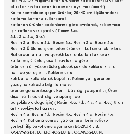
Resim 2. Dikim işlemi biten ürünlerin kalite kontrolü ve kart
etiketlerinin takılarak bedenlere ayrılması(asorti)
Kalite kontrolden geçen ürünler, 25x40 cm ölçülerindeki
katlama kartonu kullanılarak
katlanan ürünler bedenlerine göre ayrılarak, kolilenmesi
için raflara yerleştirilir. ( Resim 3.a,
3.b, 3.c, 3.d, 3.e.)
Resim 3.a. Resim 3.b. Resim 3.c. Resim 3.d. Resim 3.e.
Resim 3.Ütüleme işlemi biten ürünlerin katlama teknikleri.
Raflardan alınan ve gerekli kart etiketleri takılarak
katlanmış ürünler, asorti sayılarına göre
ürünlerin ön yüzleri üste gelecek şekilde kolilere iki sıra
halinde yerleştirilir. Kolilerin üstü
koli bandı kullanılarak kapatılır. Kolinin yan görünen
yüzeyine koli üstü bilgi formu ve
ürünün gönderileceği ülkenin bayrağı yapıştırılır. ( Ürün
dışarıya ihraç edildiği ve siparişinde
bu şekilde olduğu için) ( Resim 4.a, 4.b, 4.c, 4.d, 4.e.) Ürün
artık sevkiyata hazırdır.
Resim 4.a. Resim 4.b. Resim 4.c. Resim 4.d. Resim 4.e.
Resim 4. Katlama sonrası yapılan ürünlerin kolilere
yerleştirilip paketleme aşamaları.BOZKURT, B.,
KARAYĐĞĐT, D., KICIROĞLU, B., OCAKOĞLU, N.