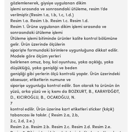
gözlemlenerek, giysiye uygulanan dikim
işlemi sırasında ve sonrasındaki ütüleme, resim 1’de
verilmiştir.(Resim 1.a, 1.b, 1.c, 1.d.)
Resim 1.a. Resim 1.b. Resim 1.c. Resim 1.d.
Resim 1. Ürüne uygulanan dikim işlemi sırasında ve
sonrasındaki ütüleme işlemi
Ütüleme işlemi bitiminde ürünler kalite kontrol bölümüne
gelir. Ürün üzerinde ölçülerin
siparişte formundaki birimlere uygunluğuna dikkat edilir.
Modele göre ölçüm yerleri
belirlenen omuz, boy, kol oyuntusu, yaka açıklığı, yaka
düşüklüğü, yaka genişliği ve beden
genişliği gibi yerlerin ölçü kontrolü yapılır. Ürün üzerindeki
aksesuar, etiketlerin numune ve
siparişe uygunluğu kontrol edilir. Son olarak ta ürünün ön
yüzü, arka yüzü ve iç kısmı da BOZKURT, B., KARAYĐĞĐT,
D., KICIROĞLU, B., OCAKOĞLU, N.
7
kontrol edilir. Ürün üzerine kart etiketleri sticker (kılçık)
tabancası ile takılır. ( Resim 2.a, 2.b,
2.c, 2.d, 2.e.)
Resim 2.a. Resim 2.b. Resim 2.c. Resim 2.d. Resim 2.e.