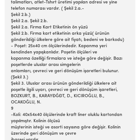
talimatları, atlet-Tshırt üretimi yapılan adresi ve yine
telefon numarası vardır. ( Şekil 2.a.-
Şekil 2.b.)
Şekil 2.a. Şekil 2.b.
Şekil 2.a. Firma Kart Etiketinin ön yüzü
Şekil 2.b. Firma kart etiketinin arka yüzü( ürünün
gönderildiği ülkelere göre ait fiyatı, bedeni ve barkodu)
- Poşet: 25x40 cm ölçülerindedir. Kapanma yeri
kendinden yapışkanlıdır. Poşetin ölçüleri ve
kapanma özelliği firmalara ve isteğe göre değişir. Bazı
poşetlerde uluslar arası simgelerin
anlamları, çevreci ve geri dönüşüm işaretleri bulunur.
(Şekil 3.)
Şekil 3. Uluslar arası ürünün gönderildiği ülkelere ait
poşetle ilgili uyarı, çevreci ve geri dönüşüm işaretleri,
BOZKURT, B., KARAYĐĞĐT, D., KICIROĞLU, B.,
OCAKOĞLU, N.
9
-Koli: 40x54x40 ölçülerinde kraft liner oluklu kartondan
yapılmıştır. Kolinin ölçüsü
müşterinin isteği ve asorti sayısına göre değişir. Kolinin
üzerinde geri dönüşüm ve çevre
ibaresi vardır.