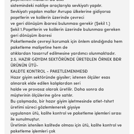
sistemindeki nakliye araçlarıyla sevkiyatı yapılır.
Sevkiyatı yapılan mallar Avrupa ülkelerine gidiyorsa
poşetlerin ve kolilerin üzerinde çevreci
ve geri dönüşüm ibaresi bulunması gerekir (Şekil 1.)
Şekil 1.Poşetlerin ve kolilerin üzerinde bulunması gereken
geri dönüşüm ibaresi
Paketlemede çevreyi korumak için önlem alındığında hem
paketleme maliyetine hem de
atıklardan tasarruf edilmesine yardımcı olunmaktadır.
2.5. HAZIR GĐYĐM SEKTÖRÜNDE ÜRETĐLEN ÖRNEK BĐR
ÜRÜNÜN ÜTÜ-
KALĐTE KONTROL - PAKETLEMENMESĐ
Hazır giyim sektöründe giysiler; istenen ölçüler esas
alınarak elde edilen kalıplardan seri
halde ve provasız olarak üretilir. Daha sonra da
müşterinin ölçülerine göre satılır.
Bu çalışmada, bir hazır giyim işletmesinde atlet-tshırt
üretimi süreci gözlemlenerek giysiye
uygulanan ütü, kalite kontrol ve paketleme işlemleri sırası
ile sunulmuştur.
Üretimin istenilen kalitede olması için ütü, kalite kontrol ve
paketleme işlemleri çok