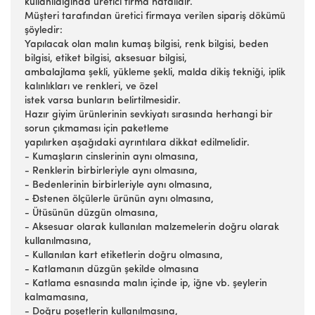
kullanıldığında üretici firma hatalıdır.
Müşteri tarafından üretici firmaya verilen sipariş dökümü
şöyledir:
Yapılacak olan malın kumaş bilgisi, renk bilgisi, beden
bilgisi, etiket bilgisi, aksesuar bilgisi,
ambalajlama şekli, yükleme şekli, malda dikiş tekniği, iplik
kalınlıkları ve renkleri, ve özel
istek varsa bunların belirtilmesidir.
Hazır giyim ürünlerinin sevkiyatı sırasında herhangi bir
sorun çıkmaması için paketleme
yapılırken aşağıdaki ayrıntılara dikkat edilmelidir.
- Kumaşların cinslerinin aynı olmasına,
- Renklerin birbirleriyle aynı olmasına,
- Bedenlerinin birbirleriyle aynı olmasına,
- Đstenen ölçülerle ürünün aynı olmasına,
- Ütüsünün düzgün olmasına,
- Aksesuar olarak kullanılan malzemelerin doğru olarak
kullanılmasına,
- Kullanılan kart etiketlerin doğru olmasına,
- Katlamanın düzgün şekilde olmasına
- Katlama esnasında malın içinde ip, iğne vb. şeylerin
kalmamasına,
- Doğru poşetlerin kullanılmasına,