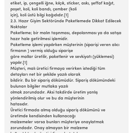
etiket, ip, çengelli iğne, kılçık, sticker, askı, şeffaf kağıt,
poşet, koli, koli bandı, çember (koli
için), koli üstü bilgi kağıdıdır.[1]
2.3. Hazır Giyim Sektöründe Paketlemede Dikkat Edilecek
Noktalar
Paketleme; bir malın taşınması, depolanması ya da satışa
hazır hale getirilmesi işlemidir.
Paketleme işlemi yapılırken müşterinin (siparişi veren alıcı
firmanın ) vermiş olduğu siparişe
göre mallar üretilir, paketlenir ve sevkiyatı (yüklemesi)
yapılır.[1]
Müşteri, malı üretici firmaya verirken istediği tüm
detayları net bir şekilde yazılı olarak
bildirir. Bu bir sipariş dökümüdür. Sipariş dökümündeki
bulunan bilgiler mutlaka yazılı
olmak zorundadır. Aksi takdirde üretim yanlış
yönlendirilmiş olur ve bu da müşterinin
hatasıdır.
Üretici firmada almış olduğu sipariş dökümünü ve
üretimde kendisinden kullanacağı
malzemeler varsa bunları müşteriye onaylatmak
zorundadır. Onay almayan bir malzeme