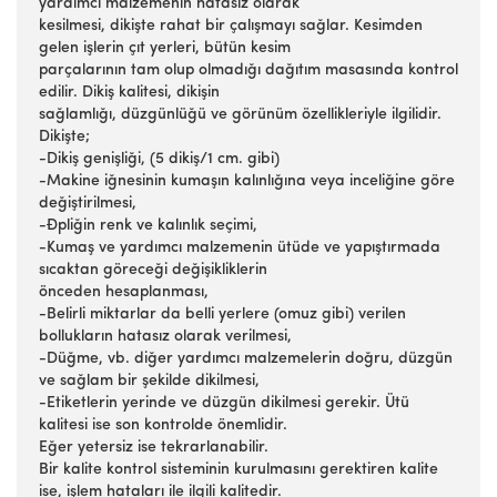
yardımcı malzemenin hatasız olarak
kesilmesi, dikişte rahat bir çalışmayı sağlar. Kesimden
gelen işlerin çıt yerleri, bütün kesim
parçalarının tam olup olmadığı dağıtım masasında kontrol
edilir. Dikiş kalitesi, dikişin
sağlamlığı, düzgünlüğü ve görünüm özellikleriyle ilgilidir.
Dikişte;
-Dikiş genişliği, (5 dikiş/1 cm. gibi)
-Makine iğnesinin kumaşın kalınlığına veya inceliğine göre
değiştirilmesi,
-Đpliğin renk ve kalınlık seçimi,
-Kumaş ve yardımcı malzemenin ütüde ve yapıştırmada
sıcaktan göreceği değişikliklerin
önceden hesaplanması,
-Belirli miktarlar da belli yerlere (omuz gibi) verilen
bollukların hatasız olarak verilmesi,
-Düğme, vb. diğer yardımcı malzemelerin doğru, düzgün
ve sağlam bir şekilde dikilmesi,
-Etiketlerin yerinde ve düzgün dikilmesi gerekir. Ütü
kalitesi ise son kontrolde önemlidir.
Eğer yetersiz ise tekrarlanabilir.
Bir kalite kontrol sisteminin kurulmasını gerektiren kalite
ise, işlem hataları ile ilgili kalitedir.