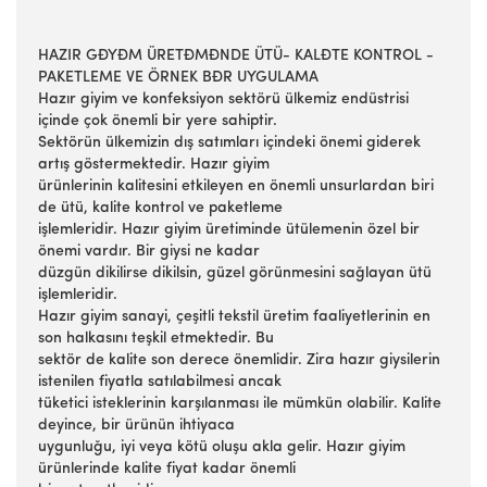
HAZIR GĐYĐM ÜRETĐMĐNDE ÜTÜ- KALĐTE KONTROL -
PAKETLEME VE ÖRNEK BĐR UYGULAMA
Hazır giyim ve konfeksiyon sektörü ülkemiz endüstrisi
içinde çok önemli bir yere sahiptir.
Sektörün ülkemizin dış satımları içindeki önemi giderek
artış göstermektedir. Hazır giyim
ürünlerinin kalitesini etkileyen en önemli unsurlardan biri
de ütü, kalite kontrol ve paketleme
işlemleridir. Hazır giyim üretiminde ütülemenin özel bir
önemi vardır. Bir giysi ne kadar
düzgün dikilirse dikilsin, güzel görünmesini sağlayan ütü
işlemleridir.
Hazır giyim sanayi, çeşitli tekstil üretim faaliyetlerinin en
son halkasını teşkil etmektedir. Bu
sektör de kalite son derece önemlidir. Zira hazır giysilerin
istenilen fiyatla satılabilmesi ancak
tüketici isteklerinin karşılanması ile mümkün olabilir. Kalite
deyince, bir ürünün ihtiyaca
uygunluğu, iyi veya kötü oluşu akla gelir. Hazır giyim
ürünlerinde kalite fiyat kadar önemli