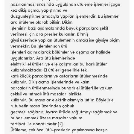
hazırlanması sırasında uygulanan ütüleme işlemleri çoğu
kez dikiş açma, yapıştırma ve
düzgünleştirme amacıyla yapılan işlemlerdir. Bu işlemler
ara ütüleme olarak bilinir. Dikim
işleminin bazı aşamalarında büyük parçalara şekil
verilmesi için ara presler kullanılır. Bitmiş
giysi üzerinde yapılan ütülemenin amacı ise giysiye biçim
vermektir. Bu işlemler son ütü
işlemleri adını alarak bölümler ve aşamalar halinde
uygulanırlar. Ara ütü işlemlerinde
elektrikli el ütüleri ve elle çalıştırılan bu harlı ütüler
kullanılmaktadır. El ütüleri genellikle tek
katlı küçük parçaların ve astarların ütülenmesinde
kullanılır. Dikiş açma işlemlerinde ve kalın
parçaların ütülenmesinde buharlı el ütüleri ile vakum
çekişli ve ısıtmalı ütü masaları birlikte
kullanılır. Bu masalar elektrik akımıyla ısıtılır. Böylelikle
rutubetin masa üzerinden çabuk
geçmesi sağlanır. Ayrıca ütüde soğutmayı sağlamak ve
buharı emmek üzere masalar vakum
tertibatı ile donatılmıştır.[2]
Ütüleme, çok özel ütü-preslerin yapılmasına karşın