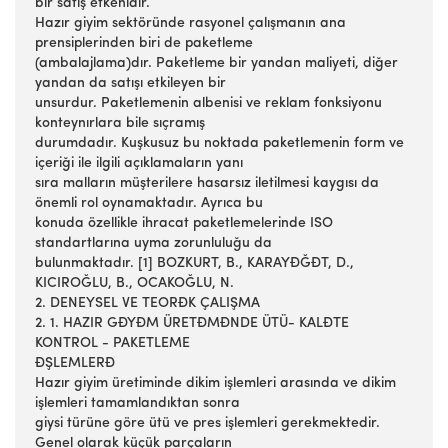
bir satış etkenidir.
Hazır giyim sektöründe rasyonel çalışmanın ana
prensiplerinden biri de paketleme
(ambalajlama)dır. Paketleme bir yandan maliyeti, diğer
yandan da satışı etkileyen bir
unsurdur. Paketlemenin albenisi ve reklam fonksiyonu
konteynırlara bile sıçramış
durumdadır. Kuşkusuz bu noktada paketlemenin form ve
içeriği ile ilgili açıklamaların yanı
sıra malların müşterilere hasarsız iletilmesi kaygısı da
önemli rol oynamaktadır. Ayrıca bu
konuda özellikle ihracat paketlemelerinde ISO
standartlarına uyma zorunluluğu da
bulunmaktadır. [1] BOZKURT, B., KARAYĐĞĐT, D.,
KICIROĞLU, B., OCAKOĞLU, N.
2. DENEYSEL VE TEORĐK ÇALIŞMA
2. 1. HAZIR GĐYĐM ÜRETĐMĐNDE ÜTÜ- KALĐTE
KONTROL - PAKETLEME
ĐŞLEMLERĐ
Hazır giyim üretiminde dikim işlemleri arasında ve dikim
işlemleri tamamlandıktan sonra
giysi türüne göre ütü ve pres işlemleri gerekmektedir.
Genel olarak küçük parçaların