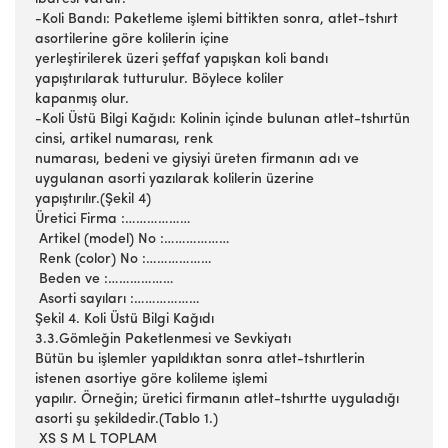
-Koli Bandı: Paketleme işlemi bittikten sonra, atlet-tshırt
asortilerine göre kolilerin içine
yerleştirilerek üzeri şeffaf yapışkan koli bandı
yapıştırılarak tutturulur. Böylece koliler
kapanmış olur.
-Koli Üstü Bilgi Kağıdı: Kolinin içinde bulunan atlet-tshırtün
cinsi, artikel numarası, renk
numarası, bedeni ve giysiyi üreten firmanın adı ve
uygulanan asorti yazılarak kolilerin üzerine
yapıştırılır.(Şekil 4)
Üretici Firma :………………
Artikel (model) No :………………
Renk (color) No :………………
Beden ve :………………
Asorti sayıları :………………
Şekil 4. Koli Üstü Bilgi Kağıdı
3.3.Gömleğin Paketlenmesi ve Sevkiyatı
Bütün bu işlemler yapıldıktan sonra atlet-tshırtlerin
istenen asortiye göre kolileme işlemi
yapılır. Örneğin; üretici firmanın atlet-tshırtte uyguladığı
asorti şu şekildedir.(Tablo 1.)
XS S M L TOPLAM