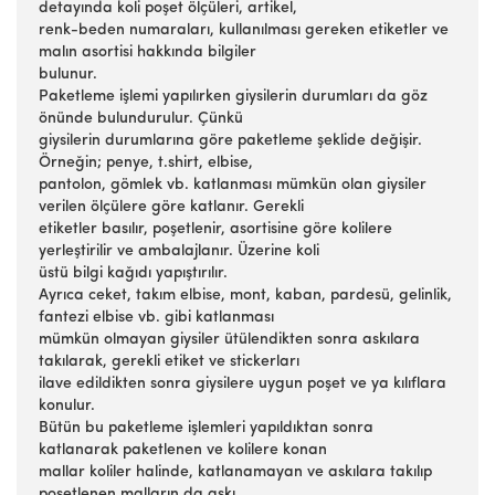
detayında koli poşet ölçüleri, artikel,
renk-beden numaraları, kullanılması gereken etiketler ve
malın asortisi hakkında bilgiler
bulunur.
Paketleme işlemi yapılırken giysilerin durumları da göz
önünde bulundurulur. Çünkü
giysilerin durumlarına göre paketleme şeklide değişir.
Örneğin; penye, t.shirt, elbise,
pantolon, gömlek vb. katlanması mümkün olan giysiler
verilen ölçülere göre katlanır. Gerekli
etiketler basılır, poşetlenir, asortisine göre kolilere
yerleştirilir ve ambalajlanır. Üzerine koli
üstü bilgi kağıdı yapıştırılır.
Ayrıca ceket, takım elbise, mont, kaban, pardesü, gelinlik,
fantezi elbise vb. gibi katlanması
mümkün olmayan giysiler ütülendikten sonra askılara
takılarak, gerekli etiket ve stickerları
ilave edildikten sonra giysilere uygun poşet ve ya kılıflara
konulur.
Bütün bu paketleme işlemleri yapıldıktan sonra
katlanarak paketlenen ve kolilere konan
mallar koliler halinde, katlanamayan ve askılara takılıp
poşetlenen malların da askı