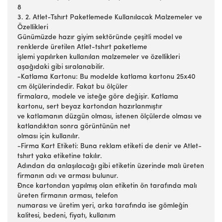
8
3. 2. Atlet-Tshırt Paketlemede Kullanılacak Malzemeler ve
Özellikleri
Günümüzde hazır giyim sektöründe çeşitli model ve
renklerde üretilen Atlet-tshırt paketleme
işlemi yapılırken kullanılan malzemeler ve özellikleri
aşağıdaki gibi sıralanabilir.
-Katlama Kartonu: Bu modelde katlama kartonu 25x40
cm ölçülerindedir. Fakat bu ölçüler
firmalara, modele ve isteğe göre değişir. Katlama
kartonu, sert beyaz kartondan hazırlanmıştır
ve katlamanın düzgün olması, istenen ölçülerde olması ve
katlandıktan sonra görüntünün net
olması için kullanılır.
-Firma Kart Etiketi: Buna reklam etiketi de denir ve Atlet-
tshırt yaka etiketine takılır.
Adından da anlaşılacağı gibi etiketin üzerinde malı üreten
firmanın adı ve arması bulunur.
Đnce kartondan yapılmış olan etiketin ön tarafında malı
üreten firmanın arması, telefon
numarası ve üretim yeri, arka tarafında ise gömleğin
kalitesi, bedeni, fiyatı, kullanım