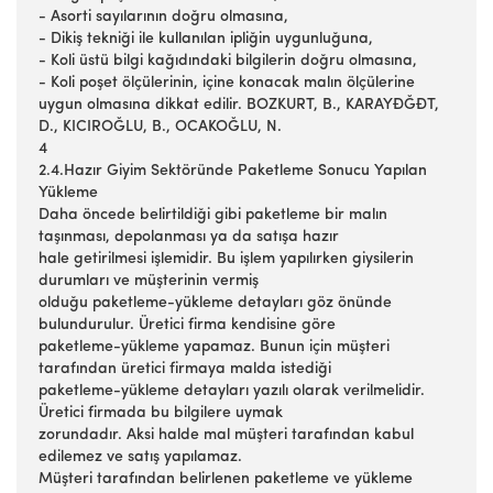
- Asorti sayılarının doğru olmasına,
- Dikiş tekniği ile kullanılan ipliğin uygunluğuna,
- Koli üstü bilgi kağıdındaki bilgilerin doğru olmasına,
- Koli poşet ölçülerinin, içine konacak malın ölçülerine
uygun olmasına dikkat edilir. BOZKURT, B., KARAYĐĞĐT,
D., KICIROĞLU, B., OCAKOĞLU, N.
4
2.4.Hazır Giyim Sektöründe Paketleme Sonucu Yapılan
Yükleme
Daha öncede belirtildiği gibi paketleme bir malın
taşınması, depolanması ya da satışa hazır
hale getirilmesi işlemidir. Bu işlem yapılırken giysilerin
durumları ve müşterinin vermiş
olduğu paketleme-yükleme detayları göz önünde
bulundurulur. Üretici firma kendisine göre
paketleme-yükleme yapamaz. Bunun için müşteri
tarafından üretici firmaya malda istediği
paketleme-yükleme detayları yazılı olarak verilmelidir.
Üretici firmada bu bilgilere uymak
zorundadır. Aksi halde mal müşteri tarafından kabul
edilemez ve satış yapılamaz.
Müşteri tarafından belirlenen paketleme ve yükleme