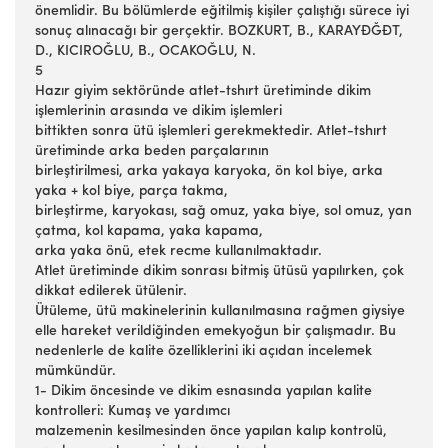
önemlidir. Bu bölümlerde eğitilmiş kişiler çalıştığı sürece iyi
sonuç alınacağı bir gerçektir. BOZKURT, B., KARAYĐĞĐT,
D., KICIROĞLU, B., OCAKOĞLU, N.
5
Hazır giyim sektöründe atlet-tshırt üretiminde dikim
işlemlerinin arasında ve dikim işlemleri
bittikten sonra ütü işlemleri gerekmektedir. Atlet-tshırt
üretiminde arka beden parçalarının
birleştirilmesi, arka yakaya karyoka, ön kol biye, arka
yaka + kol biye, parça takma,
birleştirme, karyokası, sağ omuz, yaka biye, sol omuz, yan
çatma, kol kapama, yaka kapama,
arka yaka önü, etek recme kullanılmaktadır.
Atlet üretiminde dikim sonrası bitmiş ütüsü yapılırken, çok
dikkat edilerek ütülenir.
Ütüleme, ütü makinelerinin kullanılmasına rağmen giysiye
elle hareket verildiğinden emekyoğun bir çalışmadır. Bu
nedenlerle de kalite özelliklerini iki açıdan incelemek
mümkündür.
1- Dikim öncesinde ve dikim esnasında yapılan kalite
kontrolleri: Kumaş ve yardımcı
malzemenin kesilmesinden önce yapılan kalıp kontrolü,