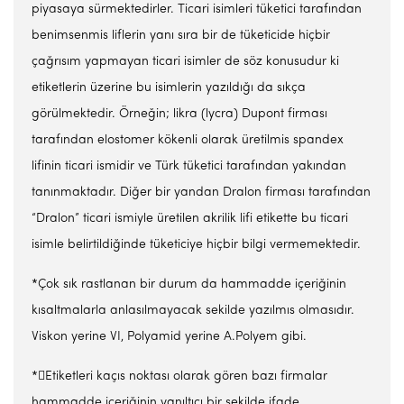
piyasaya sürmektedirler. Ticari isimleri tüketici tarafından
benimsenmis liflerin yanı sıra bir de tüketicide hiçbir
çağrısım yapmayan ticari isimler de söz konusudur ki
etiketlerin üzerine bu isimlerin yazıldığı da sıkça
görülmektedir. Örneğin; likra (lycra) Dupont firması
tarafından elostomer kökenli olarak üretilmis spandex
lifinin ticari ismidir ve Türk tüketici tarafından yakından
tanınmaktadır. Diğer bir yandan Dralon firması tarafından
“Dralon” ticari ismiyle üretilen akrilik lifi etikette bu ticari
isimle belirtildiğinde tüketiciye hiçbir bilgi vermemektedir.
*Çok sık rastlanan bir durum da hammadde içeriğinin
kısaltmalarla anlasılmayacak sekilde yazılmıs olmasıdır.
Viskon yerine VI, Polyamid yerine A.Polyem gibi.
*Etiketleri kaçıs noktası olarak gören bazı firmalar
hammadde içeriğinin yanıltıcı bir sekilde ifade