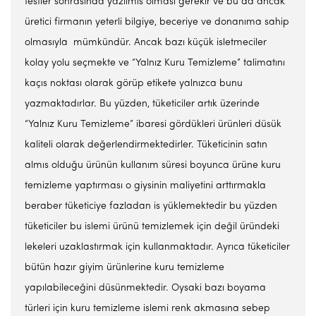
testler sonrasında yazılmıs olması gerekir ve bu da ancak
üretici firmanın yeterli bilgiye, beceriye ve donanıma sahip
olmasıyla mümkündür. Ancak bazı küçük isletmeciler
kolay yolu seçmekte ve “Yalnız Kuru Temizleme” talimatını
kaçıs noktası olarak görüp etikete yalnızca bunu
yazmaktadırlar. Bu yüzden, tüketiciler artık üzerinde
“Yalnız Kuru Temizleme” ibaresi gördükleri ürünleri düsük
kaliteli olarak değerlendirmektedirler. Tüketicinin satın
almıs olduğu ürünün kullanım süresi boyunca ürüne kuru
temizleme yaptırması o giysinin maliyetini arttırmakla
beraber tüketiciye fazladan is yüklemektedir bu yüzden
tüketiciler bu islemi ürünü temizlemek için değil üründeki
lekeleri uzaklastırmak için kullanmaktadır. Ayrıca tüketiciler
bütün hazır giyim ürünlerine kuru temizleme
yapılabileceğini düsünmektedir. Oysaki bazı boyama
türleri için kuru temizleme islemi renk akmasına sebep