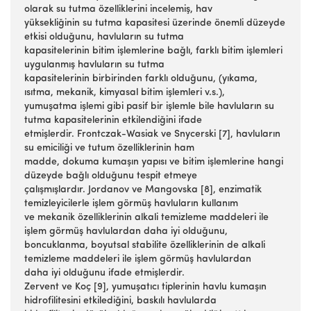
olarak su tutma özelliklerini incelemiş, hav
yüksekliğinin su tutma kapasitesi üzerinde önemli düzeyde
etkisi olduğunu, havluların su tutma
kapasitelerinin bitim işlemlerine bağlı, farklı bitim işlemleri
uygulanmış havluların su tutma
kapasitelerinin birbirinden farklı olduğunu, (yıkama,
ısıtma, mekanik, kimyasal bitim işlemleri v.s.),
yumuşatma işlemi gibi pasif bir işlemle bile havluların su
tutma kapasitelerinin etkilendiğini ifade
etmişlerdir. Frontczak-Wasiak ve Snycerski [7], havluların
su emiciliği ve tutum özelliklerinin ham
madde, dokuma kumaşın yapısı ve bitim işlemlerine hangi
düzeyde bağlı olduğunu tespit etmeye
çalışmışlardır. Jordanov ve Mangovska [8], enzimatik
temizleyicilerle işlem görmüş havluların kullanım
ve mekanik özelliklerinin alkali temizleme maddeleri ile
işlem görmüş havlulardan daha iyi olduğunu,
boncuklanma, boyutsal stabilite özelliklerinin de alkali
temizleme maddeleri ile işlem görmüş havlulardan
daha iyi olduğunu ifade etmişlerdir.
Zervent ve Koç [9], yumuşatıcı tiplerinin havlu kumaşın
hidrofilitesini etkilediğini, baskılı havlularda