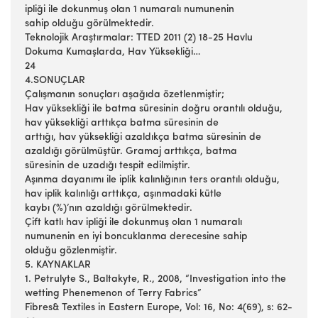
ipliği ile dokunmuş olan 1 numaralı numunenin
sahip olduğu görülmektedir.
Teknolojik Araştırmalar: TTED 2011 (2) 18-25 Havlu
Dokuma Kumaşlarda, Hav Yüksekliği…
24
4.SONUÇLAR
Çalışmanın sonuçları aşağıda özetlenmiştir;
Hav yüksekliği ile batma süresinin doğru orantılı olduğu,
hav yüksekliği arttıkça batma süresinin de
arttığı, hav yüksekliği azaldıkça batma süresinin de
azaldığı görülmüştür. Gramaj arttıkça, batma
süresinin de uzadığı tespit edilmiştir.
Aşınma dayanımı ile iplik kalınlığının ters orantılı olduğu,
hav iplik kalınlığı arttıkça, aşınmadaki kütle
kaybı (%)’nın azaldığı görülmektedir.
Çift katlı hav ipliği ile dokunmuş olan 1 numaralı
numunenin en iyi boncuklanma derecesine sahip
olduğu gözlenmiştir.
5. KAYNAKLAR
1. Petrulyte S., Baltakyte, R., 2008, “Investigation into the
wetting Phenemenon of Terry Fabrics”
Fibres& Textiles in Eastern Europe, Vol: 16, No: 4(69), s: 62-