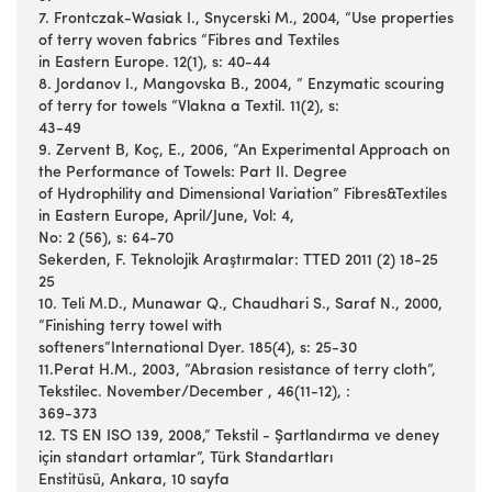
7. Frontczak-Wasiak I., Snycerski M., 2004, “Use properties
of terry woven fabrics “Fibres and Textiles
in Eastern Europe. 12(1), s: 40-44
8. Jordanov I., Mangovska B., 2004, ” Enzymatic scouring
of terry for towels “Vlakna a Textil. 11(2), s:
43-49
9. Zervent B, Koç, E., 2006, “An Experimental Approach on
the Performance of Towels: Part II. Degree
of Hydrophility and Dimensional Variation” Fibres&Textiles
in Eastern Europe, April/June, Vol: 4,
No: 2 (56), s: 64-70
Sekerden, F. Teknolojik Araştırmalar: TTED 2011 (2) 18-25
25
10. Teli M.D., Munawar Q., Chaudhari S., Saraf N., 2000,
“Finishing terry towel with
softeners”International Dyer. 185(4), s: 25-30
11.Perat H.M., 2003, ”Abrasion resistance of terry cloth”,
Tekstilec. November/December , 46(11-12), :
369-373
12. TS EN ISO 139, 2008,” Tekstil - Şartlandırma ve deney
için standart ortamlar”, Türk Standartları
Enstitüsü, Ankara, 10 sayfa