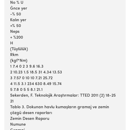
No % U
Ġnce yer
-% 50
Kalın yer
+% 50
Neps
+ %200
H
(Tüylülük)
Rkm
(kgf*Nm)
1 7.4 0 2 3 9.6 16.3
2 10.23 1.5 18.5 31 4.34 13.53
3 7.57 0 10 10 7.21 25.72
4 11.5 3.1 234 630 8.49 15.74
5 7.8 0 5 5 8.1 21.1
Sekerden, F. Teknolojik Araştırmalar: TTED 2011 (2) 18-25
21
Tablo 3. Dokunan havlu kumaşların gramaj ve zemin
çözgü desen raporları
Zemin Desen Raporu
Numune