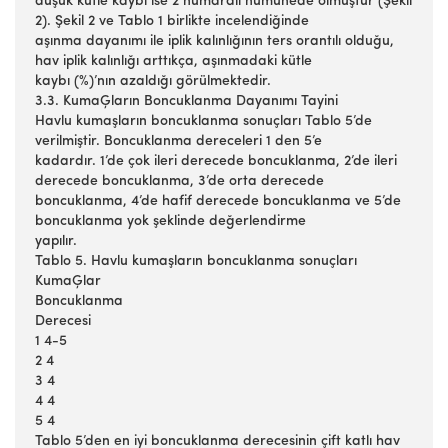
düşük kütle kaybı ise 2 numaralı numunede olmuştur (Şekil
2). Şekil 2 ve Tablo 1 birlikte incelendiğinde
aşınma dayanımı ile iplik kalınlığının ters orantılı olduğu,
hav iplik kalınlığı arttıkça, aşınmadaki kütle
kaybı (%)’nın azaldığı görülmektedir.
3.3. KumaĢların Boncuklanma Dayanımı Tayini
Havlu kumaşların boncuklanma sonuçları Tablo 5’de
verilmiştir. Boncuklanma dereceleri 1 den 5’e
kadardır. 1’de çok ileri derecede boncuklanma, 2’de ileri
derecede boncuklanma, 3’de orta derecede
boncuklanma, 4’de hafif derecede boncuklanma ve 5’de
boncuklanma yok şeklinde değerlendirme
yapılır.
Tablo 5. Havlu kumaşların boncuklanma sonuçları
KumaĢlar
Boncuklanma
Derecesi
1 4-5
2 4
3 4
4 4
5 4
Tablo 5’den en iyi boncuklanma derecesinin çift katlı hav