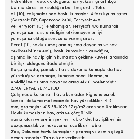
hidrofilitenin düşük olduğunu, hav yüksekliği arttıkça
batma süresinin kısaldığını belirtmişlerdir. Teli et
al. [10], çalışmalarında havlu kumaşları 4 farklı yumuşatıcı
(Sarasoft DP, Supercone 2300, Terrysoft 478
ve Terrysoft TC) ile yıkamışlar, Terrysoft 478 numaralı
yumuşatıcının, su emiciliğini etkilemeyen en iyi
yumuşatıcı olduğu sonucuna varmışlardır.
Perat [11], havlu kumaşların aşınma dayanımı ve hav
çekilmesini incelemiş, havlu kumaşların aşındığını,
aşınma ile hav ipliğinin kumaştan çekilme kuvveti arasında
bir ilişki olduğunu ifade etmiştir.
Bu çalışmada, pamuklu havlu dokuma kumaşlarda hav
yüksekliği ve gramajın, kumaşın boncuklanma, su
emiciliği ve aşınma dayanımlarına etkisi incelenmiştir.
2.MATERYAL VE METOD
Çalışmada kullanılan havlu kumaşlar Pignone esnek
kancalı dokuma makinasında hav yükseklikleri 4-9
mm, gramajları 415.39-1029.97 g/m2 arasında üretilmiştir.
Havlu kumaşların hav, atkı ve çözgü iplik
numaraları ve üretim şekilleri Tablo 1’de, hav ipliklerinin
düzgünsüzlük ve mukavemet özellikleri Tablo
2’de, Dokunan havlu kumaşların gramaj ve zemin çözgü
desen raporları Tablo 3’de verilmiştir.