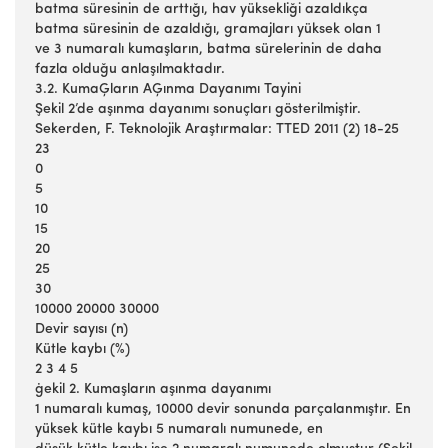
batma süresinin de arttığı, hav yüksekliği azaldıkça
batma süresinin de azaldığı, gramajları yüksek olan 1
ve 3 numaralı kumaşların, batma sürelerinin de daha
fazla olduğu anlaşılmaktadır.
3.2. KumaĢların AĢınma Dayanımı Tayini
Şekil 2’de aşınma dayanımı sonuçları gösterilmiştir.
Sekerden, F. Teknolojik Araştırmalar: TTED 2011 (2) 18-25
23
0
5
10
15
20
25
30
10000 20000 30000
Devir sayısı (n)
Kütle kaybı (%)
2 3 4 5
ġekil 2. Kumaşların aşınma dayanımı
1 numaralı kumaş, 10000 devir sonunda parçalanmıştır. En
yüksek kütle kaybı 5 numaralı numunede, en