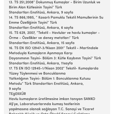
13. TS 251,2008” Dokunmuş Kumaşlar - Birim Uzunluk ve
Birim Alan Kütlesinin Tayini” Türk
Standartları Enstitüsü, Ankara, 9 sayfa
14. TS 866,1985, ” Kasarlı Pamuklu Tekstil Mamullerinin Su
Emme Özelliğinin Tayini” Türk
Standartları Enstitüsü, Ankara, 6 sayfa
15. TS 629, 2007, “Tekstil - Havlular ve havlu kumaşlar -
Örme - Özellikler ve deney metotları” Türk
Standartları Enstitüsü, Ankara, 15 sayfa
16. TS EN ISO 12947-3/Nisan 2001” Tekstil - Martindale
Metoduyla Kumaşların Aşınmaya Karşı
Dayanımının Tayini- Bölüm 3: Kütle Kaybının Tayini” Türk
Standartları Enstitüsü, Ankara, 11sayfa
17. TS EN ISO 12945-1/Nisan 2002” Tekstil- Kumaşlarda
Yüzey Tüylenmesi ve Boncuklanma
Yatkınlığının Tayini- Bölüm 1: Boncuklanma Kutusu
Metodu” Türk Standartları Enstitüsü, Ankara,
9 sayfa
TEġEKKÜR
Havlu kumaşların üretilmesine imkan tanıyan SANKO
AŞ’ye, Laboratuarlarında kumaş testlerinin
yapılmasına olanak sağlayan T.C. Sanayi ve Ticaret