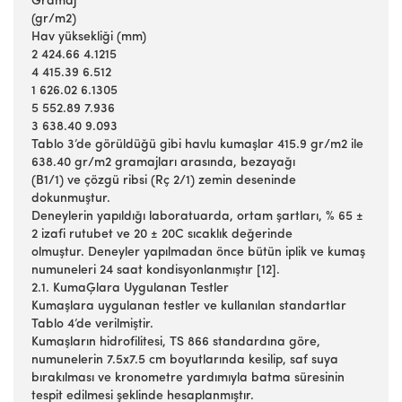
Gramaj
(gr/m2)
Hav yüksekliği (mm)
2 424.66 4.1215
4 415.39 6.512
1 626.02 6.1305
5 552.89 7.936
3 638.40 9.093
Tablo 3’de görüldüğü gibi havlu kumaşlar 415.9 gr/m2 ile
638.40 gr/m2 gramajları arasında, bezayağı
(B1/1) ve çözgü ribsi (Rç 2/1) zemin deseninde
dokunmuştur.
Deneylerin yapıldığı laboratuarda, ortam şartları, % 65 ±
2 izafi rutubet ve 20 ± 20C sıcaklık değerinde
olmuştur. Deneyler yapılmadan önce bütün iplik ve kumaş
numuneleri 24 saat kondisyonlanmıştır [12].
2.1. KumaĢlara Uygulanan Testler
Kumaşlara uygulanan testler ve kullanılan standartlar
Tablo 4’de verilmiştir.
Kumaşların hidrofilitesi, TS 866 standardına göre,
numunelerin 7.5x7.5 cm boyutlarında kesilip, saf suya
bırakılması ve kronometre yardımıyla batma süresinin
tespit edilmesi şeklinde hesaplanmıştır.