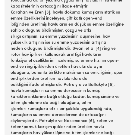
sonucunda da ön yıkama uygulanmış havluların su emme
kapasitelerinin artacağını ifade etmiştir.
Karahan ve Eren [3], havlu dokuma kumaşların statik su
emme özelliklerini inceleyen, çift katlı open-end
ipliğinden üretilmiş havluların en düşük su emme özelliğine
sahip olduğunu bildirmişler, çözgü ve atkı
sıklığı artışının, su emme yüzdesinin düşmesine, hav
yükseklik artışının ise su emme yüzdesinin artışına
neden olduğunu bildirmişlerdir. Swani et al [4] ring ve
rotor hav iplikleri kullanarak ürettiği havluların
fonksiyonel özelliklerini incelemiş, su emme hızının open-
end ve ring ipliklerden üretilen havlularda aynı
olduğunu, bununla birlikte maksimum su emiciliğinin, open
end ipliklerden üretilen havlularda elde
edildiğini ifade etmişlerdir. Petrulyte ve Baltakyte [5],
havlu kumaşların su emme derecesinin kumaş
karakteristiklerine bağlı olduğu kadar, kumaş cinsine ve
bitim işlemlerine de bağlı olduğunu, bitim
işlemleri kumaşlara etkili bir şekilde uygulandığında,
kumaşların su emme derecelerinin de artacağını
söylemişlerdir. Petrulyte ve Naslenience [6], keten ve
keten/pamuk karışım ipliklerinden üretilen havlu
kumaşların hav yüksekliğine ve bitim işlemlerine bağlı