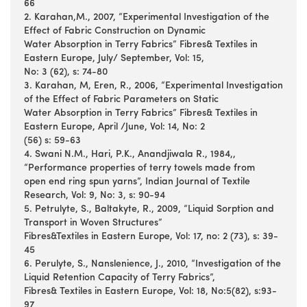
66
2. Karahan,M., 2007, “Experimental Investigation of the
Effect of Fabric Construction on Dynamic
Water Absorption in Terry Fabrics” Fibres& Textiles in
Eastern Europe, July/ September, Vol: 15,
No: 3 (62), s: 74-80
3. Karahan, M, Eren, R., 2006, “Experimental Investigation
of the Effect of Fabric Parameters on Static
Water Absorption in Terry Fabrics” Fibres& Textiles in
Eastern Europe, April /June, Vol: 14, No: 2
(56) s: 59-63
4. Swani N.M., Hari, P.K., Anandjiwala R., 1984,,
“Performance properties of terry towels made from
open end ring spun yarns”, Indian Journal of Textile
Research, Vol: 9, No: 3, s: 90-94
5. Petrulyte, S., Baltakyte, R., 2009, “Liquid Sorption and
Transport in Woven Structures”
Fibres&Textiles in Eastern Europe, Vol: 17, no: 2 (73), s: 39-
45
6. Perulyte, S., Nanslenience, J., 2010, “Investigation of the
Liquid Retention Capacity of Terry Fabrics”,
Fibres& Textiles in Eastern Europe, Vol: 18, No:5(82), s:93-
97