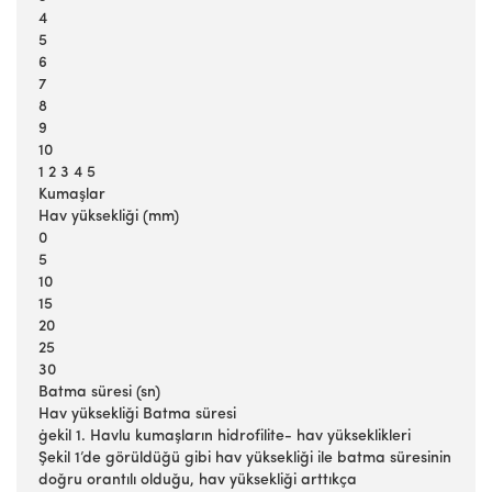
4
5
6
7
8
9
10
1 2 3 4 5
Kumaşlar
Hav yüksekliği (mm)
0
5
10
15
20
25
30
Batma süresi (sn)
Hav yüksekliği Batma süresi
ġekil 1. Havlu kumaşların hidrofilite- hav yükseklikleri
Şekil 1’de görüldüğü gibi hav yüksekliği ile batma süresinin
doğru orantılı olduğu, hav yüksekliği arttıkça