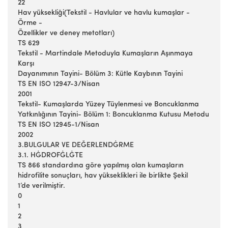
22
Hav yüksekliği(Tekstil - Havlular ve havlu kumaşlar -
Örme -
Özellikler ve deney metotları)
TS 629
Tekstil - Martindale Metoduyla Kumaşların Aşınmaya
Karşı
Dayanımının Tayini- Bölüm 3: Kütle Kaybının Tayini
TS EN ISO 12947-3/Nisan
2001
Tekstil- Kumaşlarda Yüzey Tüylenmesi ve Boncuklanma
Yatkınlığının Tayini- Bölüm 1: Boncuklanma Kutusu Metodu
TS EN ISO 12945-1/Nisan
2002
3.BULGULAR VE DEĞERLENDĠRME
3.1. HĠDROFĠLĠTE
TS 866 standardına göre yapılmış olan kumaşların
hidrofilite sonuçları, hav yükseklikleri ile birlikte Şekil
1’de verilmiştir.
0
1
2
3