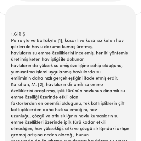
1.GİRİŞ
Petrulyte ve Baltakyte [1], kasarlı ve kasarsız keten hav
iplikleri ile havlu dokuma kumaş üretmiş,
havluların su emme özelliklerini incelemiş, her iki yöntemle
üretilmiş keten hav ipliği ile dokunan
havluların da yüksek su emiş özelliğine sahip olduğunu,
yumuşatma işlemi uygulanmış havlularda su
emiliminin daha hızlı gerçekleştiğini ifade etmişlerdir.
Karahan, M. [2], havluların dinamik su emme
özelliklerini araştırmış, iplik türünün havlunun dinamik su
emme özelliği üzerinde etkili olan
faktörlerden en önemlisi olduğunu, tek katlı ipliklerin çift
katlı ipliklerden daha hızlı su emdiğini, hav
uzunluğu, çözgü ve atkı sıklığının havlu kumaşların su
emme özellikleri üzerinde iplik türü kadar etkili
olmadığını, hav yüksekliği, atkı ve çözgü sıklığındaki artışın
gramaj artışına neden olacağı, bunun