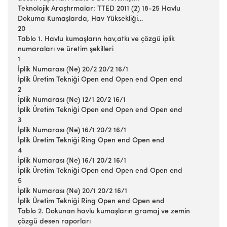
Teknolojik Araştırmalar: TTED 2011 (2) 18-25 Havlu
Dokuma Kumaşlarda, Hav Yüksekliği…
20
Tablo 1. Havlu kumaşların hav,atkı ve çözgü iplik
numaraları ve üretim şekilleri
1
İplik Numarası (Ne) 20/2 20/2 16/1
İplik Üretim Tekniği Open end Open end Open end
2
İplik Numarası (Ne) 12/1 20/2 16/1
İplik Üretim Tekniği Open end Open end Open end
3
İplik Numarası (Ne) 16/1 20/2 16/1
İplik Üretim Tekniği Ring Open end Open end
4
İplik Numarası (Ne) 16/1 20/2 16/1
İplik Üretim Tekniği Open end Open end Open end
5
İplik Numarası (Ne) 20/1 20/2 16/1
İplik Üretim Tekniği Ring Open end Open end
Tablo 2. Dokunan havlu kumaşların gramaj ve zemin
çözgü desen raporları