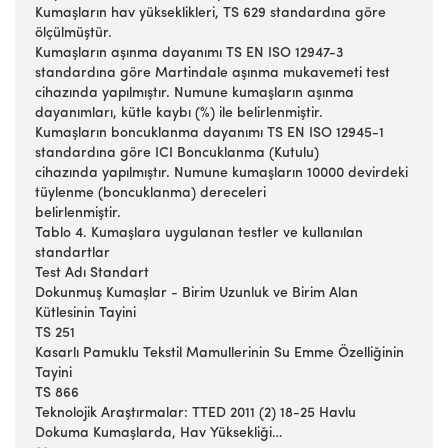
Kumaşların hav yükseklikleri, TS 629 standardına göre
ölçülmüştür.
Kumaşların aşınma dayanımı TS EN ISO 12947-3
standardına göre Martindale aşınma mukavemeti test
cihazında yapılmıştır. Numune kumaşların aşınma
dayanımları, kütle kaybı (%) ile belirlenmiştir.
Kumaşların boncuklanma dayanımı TS EN ISO 12945-1
standardına göre ICI Boncuklanma (Kutulu)
cihazında yapılmıştır. Numune kumaşların 10000 devirdeki
tüylenme (boncuklanma) dereceleri
belirlenmiştir.
Tablo 4. Kumaşlara uygulanan testler ve kullanılan
standartlar
Test Adı Standart
Dokunmuş Kumaşlar - Birim Uzunluk ve Birim Alan
Kütlesinin Tayini
TS 251
Kasarlı Pamuklu Tekstil Mamullerinin Su Emme Özelliğinin
Tayini
TS 866
Teknolojik Araştırmalar: TTED 2011 (2) 18-25 Havlu
Dokuma Kumaşlarda, Hav Yüksekliği…