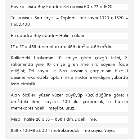
Boy kalitesi x Boy Ebadı = Sıra sayısı 60 x 27 = 1620
Tel sayısı x Sıra sayısı = Toplam ilme sayısı 1020 x 1620 =
1.652.400
En ebadı x Boy ebadı = Halının alanı
2
2
17 x 27 = 459 desimetrekare 459 dm
= 4.59 m
dir.
Kalitedeki 1.rakamın 10 cm.ye giren çözgü telini, 2.
rakamında yine 10 cm.ye giren ilme sıra sayısını ifade
ettiğini; Tel sayısı ile Sıra sayısının çarpımının bize 1
desimetrekaredeki toplam ilme miktarını verdiğini yukarda
izah etmiştik.
Alan ölçüleri yüzer yüzer büyüyüp küçüldüğüne göre; 1
2
dm
deki ilme sayısını 100 ile çarparsak, o halının
metrekaresindeki ilmeyi buluruz.
Misal: Kalite 26 x 33 = 858 1 dm.2 deki ilme.
858 x 100=85.800 1 metrekaredeki ilme sayısı. Veya;