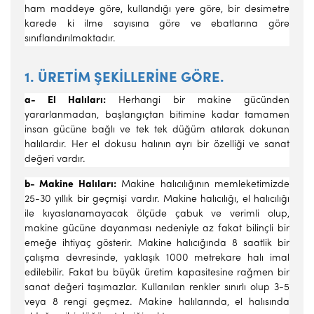
ham maddeye göre, kullandığı yere göre, bir desimetre
karede ki ilme sa­yısına göre ve ebatlarına göre
sınıflandırılmaktadır.
1. ÜRETİM ŞEKİLLERİNE GÖRE.
a- El Halıları:
Herhangi bir makine gücünden
yararlanmadan, başlangıçtan bitimine kadar tamamen
insan gücüne bağlı ve tek tek düğüm atılarak dokunan
halılardır. Her el dokusu halının ayrı bir özel­liği ve sanat
değeri vardır.
b- Makine Halıları:
Makine halıcılığının memleketimizde
25-30 yıllık bir geçmişi vardır. Makine halıcılığı, el halıcılığı
ile kıyaslanama­yacak ölçüde çabuk ve verimli olup,
makine gücüne dayanması ne­deniyle az fakat bilinçli bir
emeğe ihtiyaç gösterir. Makine halıcığında 8 saatlik bir
çalışma devresinde, yaklaşık 1000 metrekare halı imal
edilebilir. Fakat bu büyük üretim kapasitesine rağmen bir
sanat değeri taşımazlar. Kullanılan renkler sınırlı olup 3-5
veya 8 rengi geçmez. Makine halılarında, el halısında