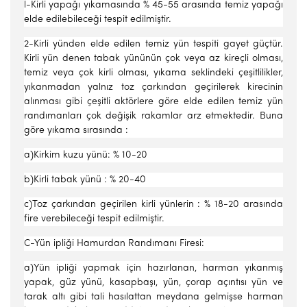
l-Kirli yapağı yıkamasında % 45-55 arasında temiz yapağı
elde edilebileceği tespit edilmiştir.
2-Kirli yünden elde edilen temiz yün tespiti gayet güçtür.
Kirli yün denen tabak yününün çok veya az kireçli olması,
temiz veya çok kirli olması, yıkama seklindeki çeşitlilikler,
yıkanmadan yalnız toz çarkından geçirilerek kirecinin
alınması gibi çeşitli aktörlere göre elde edilen temiz yün
randımanları çok değişik rakamlar arz etmektedir. Buna
göre yıkama sırasında :
a)Kirkim kuzu yünü: % 10-20
b)Kirli tabak yünü : % 20-40
c)Toz çarkından geçirilen kirli yünlerin : % 18-20 arasında
fire verebileceği tespit edilmiştir.
C-Yün ipliği Hamurdan Randımanı Firesi:
a)Yün ipliği yapmak için hazırlanan, harman yıkanmış
yapak, güz yünü, kasapbaşı, yün, çorap açıntısı yün ve
tarak altı gibi tali hasılattan meydana gelmişse harman