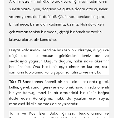
Allah'ın eşref-i mahlûkat olarak yarattığı insan; adımlarını
sürekli olarak iyiye, doğruya ve güzele doğru atarsa, neler
yapmaya muktedir değil ki!. Çözülmesi gereken bir şifre,
bir bilmece, bir sır olan kadınımız, kızımız; Halı dokurken
çok zaman tabiatı bir model, çiçeği bir örnek ve zevkini
kılavuz olarak alır kendisine.
Hülyalı kafasındaki kendine has terkip kudretiyle, duygu ve
düşüncele­rini o masum gönlündeki temiz aşk ve
sevdasıyla yoğurur. Düğüm düğüm, nakış nakış aksettirir
halı üzerine. Onu basit bir eşya olmaktan kurtarır, res­
samların tablolarına konu yapar, sanatın zirvesine çıkarır.
Türk El Sanatlarının önemli bir kolu olan. asırlardır gerek
kültür, gerek sanat, gerekse ekonomik hayatımızda önemli
bir yer tutmuş, mazi ile atı arasındaki bir kültür bağını
ifade eden Halıcılığımız hakkında yazılan eser sayısı,
maalesef iki elin parmakları sayısıncadır.
Tarım ve Köy İşleri Bakanlığımızın, Teşkilatlanma ve