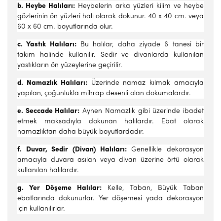
b. Heybe Halıları:
Heybelerin arka yüzleri kilim ve heybe
gözle­rinin ön yüzleri halı olarak dokunur. 40 x 40 cm. veya
60 x 60 cm. boyutlarında olur.
c. Yastık Halıları:
Bu halılar, daha ziyade 6 tanesi bir
takım ha­linde kullanılır. Sedir ve divanlarda kullanılan
yastıkların ön yüzeyleri­ne geçirilir.
d. Namazlık Halıları:
Üzerinde namaz kılmak amacıyla
yapılan, çoğunlukla mihrap desenli olan dokumalardır.
e. Seccade Halılar:
Aynen Namazlık gibi üzerinde ibadet
etmek maksadıyla dokunan halılardır. Ebat olarak
namazlıktan daha büyük boyutlardadır.
f. Duvar, Sedir (Divan) Halıları:
Genellikle dekorasyon
amacıyla duvara asılan veya divan üzerine örtü olarak
kullanılan halılardır.
g. Yer Döşeme Halılar:
Kelle, Taban, Büyük Taban
ebatlarında dokunurlar. Yer döşemesi yada dekorasyon
için kullanılırlar.