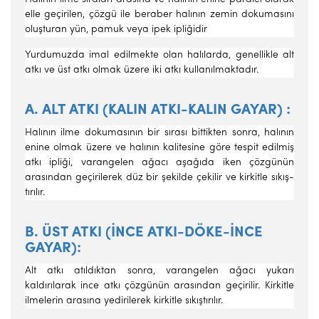
elle geçirilen, çözgü ile beraber halının zemin dokumasını
oluşturan yün, pamuk veya ipek ipliğidir
Yurdumuzda imal edilmekte olan halılarda, genellikle alt
atkı ve üst atkı olmak üzere iki atkı kullanılmaktadır.
A. ALT ATKI (KALIN ATKI-KALIN GAYAR) :
Halının ilme doku­masının bir sırası bittikten sonra, halının
enine olmak üzere ve halının kalitesine göre tespit edilmiş
atkı ipliği, varangelen ağacı aşağıda iken çözgünün
arasından geçirilerek düz bir şekilde çekilir ve kirkitle sıkış­
tırılır.
B. ÜST ATKI (İNCE ATKI-DÖKE-İNCE
GAYAR):
Alt atkı atıl­dıktan sonra, varangelen ağacı yukarı
kaldırılarak ince atkı çözgünün arasından geçirilir. Kirkitle
ilmelerin arasına yedirilerek kirkitle sıkıştı­rılır.