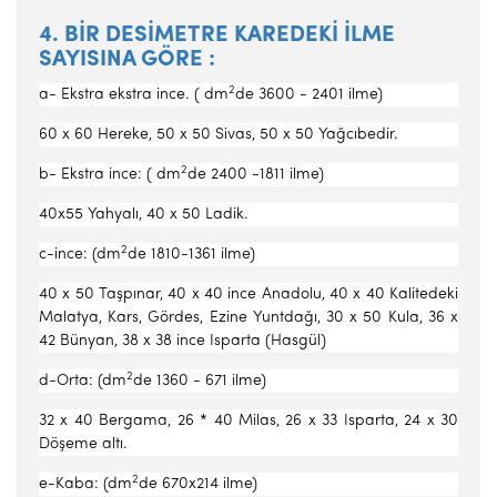
4. BİR DESİMETRE KAREDEKİ İLME
SAYISINA GÖRE :
2
a- Ekstra ekstra ince. ( dm
de 3600 - 2401 ilme)
60 x 60 Hereke, 50 x 50 Sivas, 50 x 50 Yağcıbedir.
2
b- Ekstra ince: ( dm
de 2400 -1811 ilme)
40x55 Yahyalı, 40 x 50 Ladik.
2
c-ince: (dm
de 1810-1361 ilme)
40 x 50 Taşpınar, 40 x 40 ince Anadolu, 40 x 40 Kalitedeki
Malatya, Kars, Gördes, Ezine Yuntdağı, 30 x 50 Kula, 36 x
42 Bünyan, 38 x 38 ince Isparta (Hasgül)
2
d-Orta: (dm
de 1360 - 671 ilme)
32 x 40 Bergama, 26 * 40 Milas, 26 x 33 Isparta, 24 x 30
Döşeme altı.
2
e-Kaba: (dm
de 670x214 ilme)