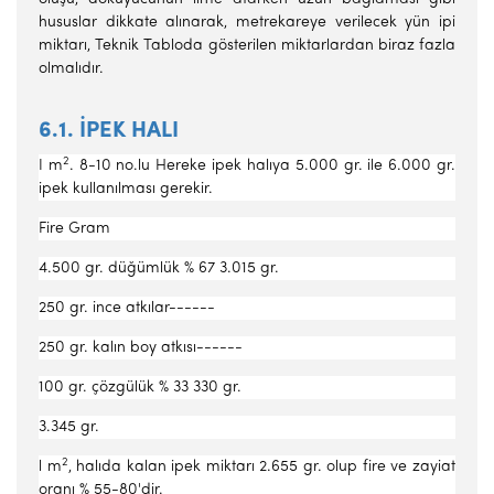
hususlar dikkate alı­narak, metrekareye verilecek yün ipi
miktarı, Teknik Tabloda gösteri­len miktarlardan biraz fazla
olmalıdır.
6.1. İPEK HALI
2
I m
. 8-10 no.lu Hereke ipek halıya 5.000 gr. ile 6.000 gr.
ipek kullanılması gerekir.
Fire Gram
4.500 gr. düğümlük % 67 3.015 gr.
250 gr. ince atkılar------
250 gr. kalın boy atkısı------
100 gr. çözgülük % 33 330 gr.
3.345 gr.
2
l m
, halıda kalan ipek miktarı 2.655 gr. olup fire ve zayiat
oranı % 55-80'dir.