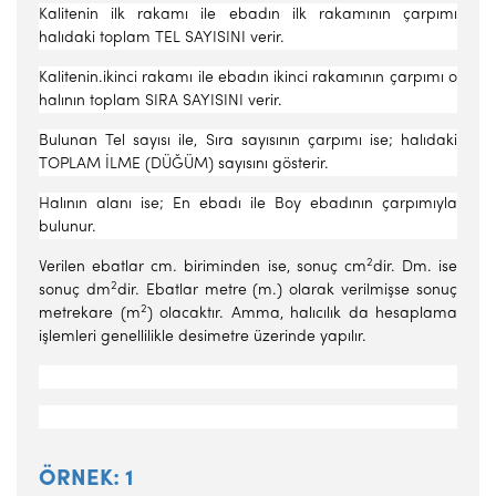
Kalitenin ilk rakamı ile ebadın ilk rakamının çarpımı
halıdaki toplam TEL SAYISINI verir.
Kalitenin.ikinci rakamı ile ebadın ikinci rakamının çarpımı o
ha­lının toplam SIRA SAYISINI verir.
Bulunan Tel sayısı ile, Sıra sayısının çarpımı ise; halıdaki
TOP­LAM İLME (DÜĞÜM) sayısını gösterir.
Halının alanı ise; En ebadı ile Boy ebadının çarpımıyla
bulunur.
2
Verilen ebatlar cm. biriminden ise, sonuç cm
dir. Dm. ise
2
so­nuç dm
dir. Ebatlar metre (m.) olarak verilmişse sonuç
2
metrekare (m
) olacaktır. Amma, halıcılık da hesaplama
işlemleri genellilikle desimetre üzerinde yapılır.
ÖRNEK: 1