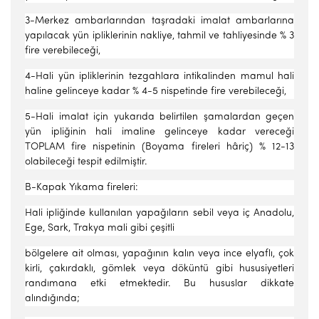
3-Merkez ambarlarından taşradaki imalat ambarlarına
yapılacak yün ipliklerinin nakliye, tahmil ve tahliyesinde % 3
fire verebileceği,
4-Hali yün ipliklerinin tezgahlara intikalinden mamul hali
haline gelinceye kadar % 4-5 nispetinde fire verebileceği,
5-Hali imalat için yukarıda belirtilen şamalardan geçen
yün ipliğinin hali imaline gelinceye kadar vereceği
TOPLAM fire nispetinin (Boyama fireleri hâriç) % 12-13
olabileceği tespit edilmiştir.
B-Kapak Yıkama fireleri:
Hali ipliğinde kullanılan yapağıların sebil veya iç Anadolu,
Ege, Sark, Trakya mali gibi çeşitli
bölgelere ait olması, yapağının kalın veya ince elyaflı, çok
kirli, çakırdaklı, gömlek veya döküntü gibi hususiyetleri
randımana etki etmektedir. Bu hususlar dikkate
alındığında;