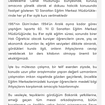
Destekleme Ge­nel Müdürlüğü bünyesinde, kuruluş
amacına yönelik olarak el dokusu halıcı­lık konusunda
faaliyet gösteren "El Sanatları Eğitim Merkezi Müdürlükle­
rinde her yıl 8'er aylık kurs verilmektedir
1987'nin Ekim'inden 1994'ün Aralık ayına kadar görev
yaptığım Is­parta 60. Yıl El Sanatları Eğitim Merkezi
Müdürlüğünde; bu 8'er aylık eğitim süresi, sonunda birer
Halı Öğreticisi olacak kursiyer öğrencilerin çevre, yaş ve
ekonomik durumları ile, eğitim seviyeleri dikkate alınarak,
gördükleri kursla ilgili, onların ihtiyaçlarına cevap
verebilecek bir ders kitabının olmayışı önemli bir
eksikliğimizdi.
İşte bu mütevazı çalışma, bir telif eserden ziyade, bu
konuda uzun yıllar araştırmalar yapan değerli uzmanların
çalışmaları imkan nispetinde gözden geçirilerek, öncelikle
Eğitim Merkezlerimizdeki kursiyer öğrencilerin meslekî bilgi
ihtiyaçlarını karşılamak amacıyla hazırlanmıştır.
Bu vesileyle, teşviklerini gördüğüm Bakanlık yetkililerine,
emeği geçen tüm mesai arkadaşlarıma, bütün