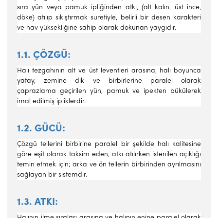
sıra yün veya pamuk ipliğin­den atkı, (alt kalın, üst ince,
döke) atılıp sıkıştırmak suretiyle, belirli bir desen karakteri
ve hav yüksekliğine sahip olarak dokunan yaygıdır.
1.1. ÇÖZGÜ:
Halı tezgahının alt ve üst leventleri arasına, halı boyunca
yatay, zemine dik ve birbirlerine paralel olarak
çaprazlama geçirilen yün, pamuk ve ipekten bükülerek
imal edilmiş ipliklerdir.
1.2. GÜCÜ:
Çözgü tellerini birbirine paralel bir şekilde halı kali­tesine
göre eşit olarak taksim eden, atkı atılırken istenilen açıklığı
temin etmek için; arka ve ön tellerin birbirinden ayrılmasını
sağlayan bir sistemdir.
1.3. ATKI:
Halının ilme sıraları arasına ve halının enine paralel olarak