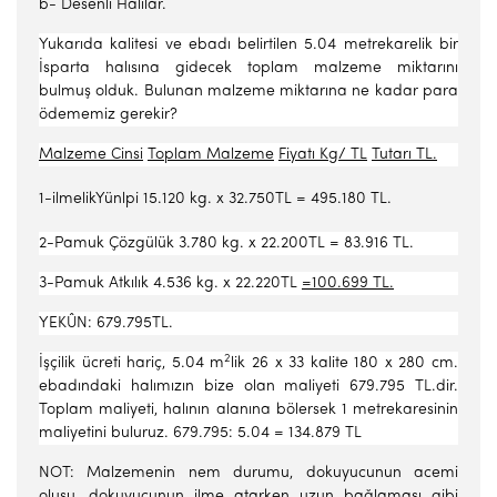
b- Desenli Halılar.
Yukarıda kalitesi ve ebadı belirtilen 5.04 metrekarelik bir
İsparta halı­sına gidecek toplam malzeme miktarını
bulmuş olduk. Bulunan mal­zeme miktarına ne kadar para
ödememiz gerekir?
Malzeme Cinsi
Toplam Malzeme
Fiyatı Kg/ TL
Tutarı TL.
1-ilmelikYünlpi 15.120 kg. x 32.750TL = 495.180 TL.
2-Pamuk Çözgülük 3.780 kg. x 22.200TL = 83.916 TL.
3-Pamuk Atkılık 4.536 kg. x 22.220TL
=100.699 TL.
YEKÛN: 679.795TL.
2
İşçilik ücreti hariç, 5.04 m
lik 26 x 33 kalite 180 x 280 cm.
ebadındaki halımızın bize olan maliyeti 679.795 TL.dir.
Toplam mali­yeti, halının alanına bölersek 1 metrekaresinin
maliyetini buluruz. 679.795: 5.04 = 134.879 TL
NOT: Malzemenin nem durumu, dokuyucunun acemi
oluşu, dokuyucunun ilme atarken uzun bağlaması gibi