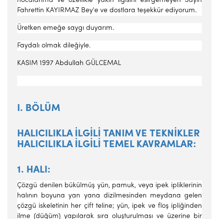
hocalarıma ve özellikle yakın ilgisini esir­gemeyen Sayın
Fahrettin KAYIRMAZ Bey'e ve dostlara teşekkür ediyorum.
Üretken emeğe saygı duyarım.
Faydalı olmak dileğiyle.
KASIM 1997 Abdullah GÜLCEMAL
I. BÖLÜM
HALICILIKLA İLGİLİ TANIM VE TEKNİKLER
HALICILIKLA İLGİLİ TEMEL KAVRAMLAR:
1. HALI:
Çözgü denilen bükülmüş yün, pamuk, veya ipek iplikle­rinin
halının boyuna yan yana dizilmesinden meydana gelen
çözgü iskeletinin her çift teline; yün, ipek ve floş ipliğinden
ilme (düğüm) ya­pılarak sıra oluşturulması ve üzerine bir