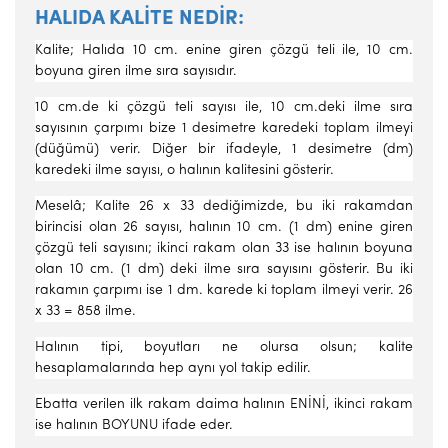
HALIDA KALİTE NEDİR:
Kalite; Halıda 10 cm. enine giren çözgü teli ile, 10 cm.
boyuna giren ilme sıra sayısıdır.
10 cm.de ki çözgü teli sayısı ile, 10 cm.deki ilme sıra
sayısının çarpımı bize 1 desimetre karedeki toplam ilmeyi
(düğümü) verir. Di­ğer bir ifadeyle, 1 desimetre (dm)
karedeki ilme sayısı, o halının kali­tesini gösterir.
Meselâ; Kalite 26 x 33 dediğimizde, bu iki rakamdan
birincisi olan 26 sayısı, halının 10 cm. (1 dm) enine giren
çözgü teli sayısını; ikinci rakam olan 33 ise halının boyuna
olan 10 cm. (1 dm) deki ilme sıra sayısını gösterir. Bu iki
rakamın çarpımı ise 1 dm. karede ki top­lam ilmeyi verir. 26
x 33 = 858 ilme.
Halının tipi, boyutları ne olursa olsun; kalite
hesaplamalarında hep aynı yol takip edilir.
Ebatta verilen ilk rakam daima halının ENİNİ, ikinci rakam
ise halının BOYUNU ifade eder.