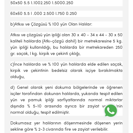
50x50 5.5 1.1002.250 1.5000.250
60x60 5.5 l .000 2.500 l.750 0.250
b)Atkısı ve Çözgüsü % 100 yün Olan Halılar:
Atkısı ve çözgüsü yün ipliği olan 30 x 40 - 34 x 44 - 30 x 50
kaliteli halılarda (Atkı-çözgü dahil) bir metrekaresine 5 kg.
yün ipliği kullanıldığı, bu halılarda bir metrekareden 250
gr. saçak, l kg. kirpik ve çekinti çıklığı,
c)İnce halılarda ve % 100 yün halılarda elde edilen saçak,
kirpik ve çekintinin bedelsiz olarak isçiye bırakılmakta
olduğu,
d) Genel olarak yeni dokuma bölgelerinde ve öğrenen
isçiler tarafından dokunan halılarda, yukarıda tespit edilen
yün ve pamuk ipliği sarfiyatlarında normal miktarlar
dışında % 5-10 arasında ayrıca bir zayiat vermesinin
normal olduğu, tespit edilmiştir.
Dokumasız yer halılarının döşenmesinde döşenen yerin
sekline göre % 2-3 civarında fire ve zayiat verilebilir.