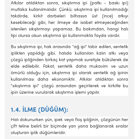
Atkılar atıldıktan sonra, sıkıştırma ipi (patkı - baskı ipi)
mutlaka kullanılmalıdır. Çünkü; sıkıştırma ipi kullanılmadığı
takdirde, kirkit darbeleri bilhassa üst (ince) atkıyı
kesebileceği gibi, her ilmeye de isabet etmeyeceğinden
istenilen sıkıştırmayı yapamaz. Bu bakımdan, hangi halı
tipi olursa olsun sıkıştırma ipi kullanmakta fayda vardır.
Bu sıkıştırma ipi, hak arasında "ağ ipi" tabir edilen, sentetik
ip­likten yapıldığı gibi. halıda kullanılan kalın atkı veya
çözgü ipliğinden birkaç kat yapmak suretiyle bükülerek de
elde edilebilir. Fakat, sente­tik daha mukavim ve uzun
ömürlü olduğu için, sıkıştırma ipi olarak sentetik ağ ipinin
kullanılması daha ekonomiktir. Atkılar atıldıktan sonra
"sıkıştırma ipi" çözgü arasından geçirilerek ve kirkitle bu
ipin üzeri­ne vurularak sıkıştırma işlemi yapılır.
1.4. İLME (DÜĞÜM):
Halı dokunurken yün, ipek veya floş ipliği­nin, çözgünün her
çift teline belirli bir biçimde yan yana bağlanarak sıralar
oluşturan iplik düğümleridir.