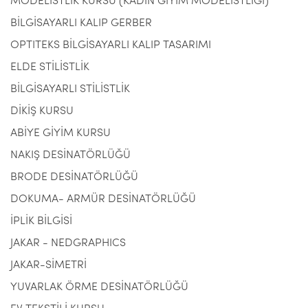
MODELİSTLİK KURSU (KADIN GİYİM MODELİSTLİĞİ)
BİLGİSAYARLI KALIP GERBER
OPTITEKS BİLGİSAYARLI KALIP TASARIMI
ELDE STİLİSTLİK
BİLGİSAYARLI STİLİSTLİK
DİKİŞ KURSU
ABİYE GİYİM KURSU
NAKIŞ DESİNATÖRLÜĞÜ
BRODE DESİNATÖRLÜĞÜ
DOKUMA- ARMÜR DESİNATÖRLÜĞÜ
İPLİK BİLGİSİ
JAKAR - NEDGRAPHICS
JAKAR-SİMETRİ
YUVARLAK ÖRME DESİNATÖRLÜĞÜ