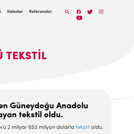
i
Videolar
Referanslar
 TEKSTIL
tiren Güneydoğu Anadolu
yan tekstil oldu.
örü 2 milyar 653 milyon dolarla
tekstil
oldu.