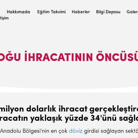
Hakkımızda
Eğitim Takvimi
Haberler
Bilgi Deposu
Galer
etişim
ĞU IHRACATININ ÖNCÜSÜ
2 milyon dolarlık ihracat gerçekleş
hracatın yaklaşık yüzde 34'ünü sağla
 Anadolu Bölgesi'nin en çok
döviz
girdisi sağlayan sekt