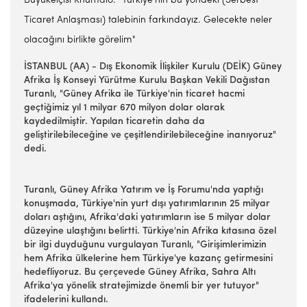
Büyükelçisi Khumalo: "Türkiye'nin bu yöndeki (Serbest
Ticaret Anlaşması) talebinin farkındayız. Gelecekte neler
olacağını birlikte görelim"
İSTANBUL (AA) - Dış Ekonomik İlişkiler Kurulu (DEİK) Güney
Afrika İş Konseyi Yürütme Kurulu Başkan Vekili Dağıstan
Turanlı, "Güney Afrika ile Türkiye'nin ticaret hacmi
geçtiğimiz yıl 1 milyar 670 milyon dolar olarak
kaydedilmiştir. Yapılan ticaretin daha da
geliştirilebileceğine ve çeşitlendirilebileceğine inanıyoruz"
dedi.
Turanlı, Güney Afrika Yatırım ve İş Forumu'nda yaptığı
konuşmada, Türkiye'nin yurt dışı yatırımlarının 25 milyar
doları aştığını, Afrika'daki yatırımların ise 5 milyar dolar
düzeyine ulaştığını belirtti. Türkiye'nin Afrika kıtasına özel
bir ilgi duyduğunu vurgulayan Turanlı, "Girişimlerimizin
hem Afrika ülkelerine hem Türkiye'ye kazanç getirmesini
hedefliyoruz. Bu çerçevede Güney Afrika, Sahra Altı
Afrika'ya yönelik stratejimizde önemli bir yer tutuyor"
ifadelerini kullandı.