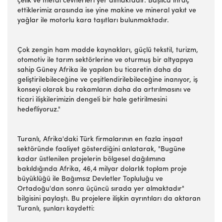
çelik ve metal cevherleri yer almaktadır. Başlıca ihraç
ettiklerimiz arasında ise yine makine ve mineral yakıt ve
yağlar ile motorlu kara taşıtları bulunmaktadır.
Çok zengin ham madde kaynakları, güçlü tekstil, turizm,
otomotiv ile tarım sektörlerine ve oturmuş bir altyapıya
sahip Güney Afrika ile yapılan bu ticaretin daha da
geliştirilebileceğine ve çeşitlendirilebileceğine inanıyor, iş
konseyi olarak bu rakamların daha da artırılmasını ve
ticari ilişkilerimizin dengeli bir hale getirilmesini
hedefliyoruz."
Turanlı, Afrika'daki Türk firmalarının en fazla inşaat
sektöründe faaliyet gösterdiğini anlatarak, "Bugüne
kadar üstlenilen projelerin bölgesel dağılımına
bakıldığında Afrika, 46,4 milyar dolarlık toplam proje
büyüklüğü ile Bağımsız Devletler Topluluğu ve
Ortadoğu'dan sonra üçüncü sırada yer almaktadır"
bilgisini paylaştı. Bu projelere ilişkin ayrıntıları da aktaran
Turanlı, şunları kaydetti: