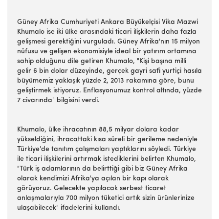
Güney Afrika Cumhuriyeti Ankara Büyükelçisi Vika Mazwi
Khumalo ise iki ülke arasındaki ticari ilişkilerin daha fazla
gelişmesi gerektiğini vurguladı. Güney Afrika'nın 15 milyon
nüfusu ve gelişen ekonomisiyle ideal bir yatırım ortamına
sahip olduğunu dile getiren Khumalo, "Kişi başına milli
gelir 6 bin dolar düzeyinde, gerçek gayri safi yurtiçi hasıla
büyümemiz yaklaşık yüzde 2, 2013 rakamına göre, bunu
geliştirmek istiyoruz. Enflasyonumuz kontrol altında, yüzde
7 civarında" bilgisini verdi.
Khumalo, ülke ihracatının 88,5 milyar dolara kadar
yükseldiğini, ihracattaki kısa süreli bir gerileme nedeniyle
Türkiye'de tanıtım çalışmaları yaptıklarını söyledi. Türkiye
ile ticari ilişkilerini artırmak istediklerini belirten Khumalo,
"Türk iş adamlarının da belirttiği gibi biz Güney Afrika
olarak kendimizi Afrika'ya açılan bir kapı olarak
görüyoruz. Gelecekte yapılacak serbest ticaret
anlaşmalarıyla 700 milyon tüketici artık sizin ürünlerinize
ulaşabilecek" ifadelerini kullandı.