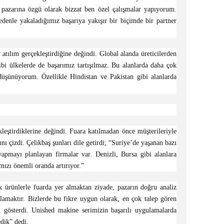
k pazarına özgü olarak bizzat ben özel çalışmalar yapıyorum.
denle yakaladığımız başarıya yakışır bir biçimde bir partner
tılım gerçekleştirdiğine değindi. Global alanda üreticilerden
bi ülkelerde de başarımız tartışılmaz. Bu alanlarda daha çok
şünüyorum. Özellikle Hindistan ve Pakistan gibi alanlarda
kleştirdiklerine değindi. Fuara katılmadan önce müşterileriyle
ını çizdi. Çelikbaş şunları dile getirdi; “Suriye’de yaşanan bazı
 yapmayı planlayan firmalar var. Denizli, Bursa gibi alanlara
ımızı önemli oranda artırıyor.”
k ürünlerle fuarda yer almaktan ziyade, pazarın doğru analiz
ılamaktır. Bizlerde bu fikre uygun olarak, en çok talep gören
 gösterdi. Unished makine serimizin başarılı uygulamalarda
dik” dedi.