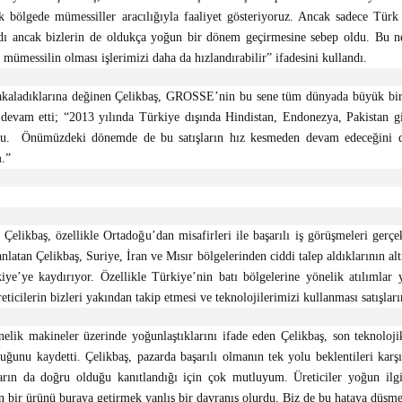
ok bölgede mümessiller aracılığıyla faaliyet gösteriyoruz. Ancak sadece Tür
ladı ancak bizlerin de oldukça yoğun bir dönem geçirmesine sebep oldu. Bu ne
mümessilin olması işlerimizi daha da hızlandırabilir” ifadesini kullandı.
yakaladıklarına değinen Çelikbaş, GROSSE’nin bu sene tüm dünyada büyük bir a
e devam etti; “2013 yılında Türkiye dışında Hindistan, Endonezya, Pakistan gi
du. Önümüzdeki dönemde de bu satışların hız kesmeden devam edeceğini dü
m.”
elikbaş, özellikle Ortadoğu’dan misafirleri ile başarılı iş görüşmeleri gerçe
nlatan Çelikbaş, Suriye, İran ve Mısır bölgelerinden ciddi talep aldıklarının alt
kiye’ye kaydırıyor. Özellikle Türkiye’nin batı bölgelerine yönelik atılımlar
ticilerin bizleri yakından takip etmesi ve teknolojilerimizi kullanması satışlar
elik makineler üzerinde yoğunlaştıklarını ifade eden Çelikbaş, son teknoloji
uğunu kaydetti. Çelikbaş, pazarda başarılı olmanın tek yolu beklentileri karş
ın da doğru olduğu kanıtlandığı için çok mutluyum. Üreticiler yoğun ilgi
an bir ürünü buraya getirmek yanlış bir davranış olurdu. Biz de bu hataya düşme