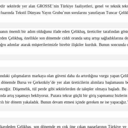
edir sektörde yer alan GROSSE’nin Türkiye faaliyetleri, genel ve teknik tekst
uarında Tekstil Dünyası Yayın Grubu’nun sorularını yanıtlayan Tuncar Çelikbaş
anın önemli bir adım olduğunu ifade eden Çelikbaş, üreticiler tarafından gö
en Çelikbaş, özellikle son dönemde ciddi oranda satış artışı sağladıklarına de
ğru adımlar atarak müşterilerimizle birebir ilişkiler kurduk. Bunun soncunda 
ındaki çalışmaların markaya olan güveni daha da artırdığına vurgu yapan Çelikb
ki dönemde Bursa ve Çerkezköy’de yer alan üreticilerin alımlara başlamasını b
ceğiz. Döşemelik, tül perde gibi sektörlerden de talepler olmaya başladı. Bu 
nda artış yaşamayı bekliyoruz. Pazara tekrar güçlü bir giriş yapmamız bizlerin 
rılı bir dönem yakaladık. Bunun devam etmesi içinde gereken ne ise yapacağız.
aydeden Çelikbaş, son dönemde en çok öne çıkan pazarlarının Türkiye ve Hi