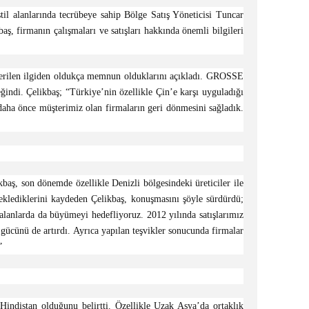
il alanlarında tecrübeye sahip Bölge Satış Yöneticisi Tuncar
, firmanın çalışmaları ve satışları hakkında önemli bilgileri
sterilen ilgiden oldukça memnun olduklarını açıkladı. GROSSE
ğindi. Çelikbaş; “Türkiye’nin özellikle Çin’e karşı uyguladığı
daha önce müşterimiz olan firmaların geri dönmesini sağladık.
aş, son dönemde özellikle Denizli bölgesindeki üreticiler ile
eklediklerini kaydeden Çelikbaş, konuşmasını şöyle sürdürdü;
alanlarda da büyümeyi hedefliyoruz. 2012 yılında satışlarımız
gücünü de artırdı. Ayrıca yapılan teşvikler sonucunda firmalar
”
ndistan olduğunu belirtti. Özellikle Uzak Asya’da ortaklık