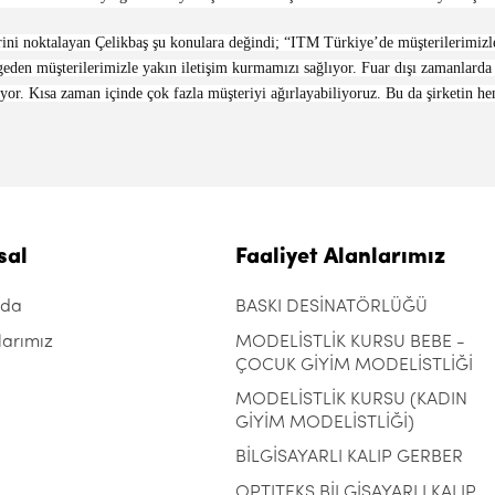
ini noktalayan Çelikbaş şu konulara değindi; “ITM Türkiye’de müşterilerimizle 
geden müşterilerimizle yakın iletişim kurmamızı sağlıyor. Fuar dışı zamanlarda k
iyor. Kısa zaman içinde çok fazla müşteriyi ağırlayabiliyoruz. Bu da şirketin h
sal
Faaliyet Alanlarımız
zda
BASKI DESİNATÖRLÜĞÜ
larımız
MODELİSTLİK KURSU BEBE -
ÇOCUK GİYİM MODELİSTLİĞİ
MODELİSTLİK KURSU (KADIN
GİYİM MODELİSTLİĞİ)
BİLGİSAYARLI KALIP GERBER
OPTITEKS BİLGİSAYARLI KALIP