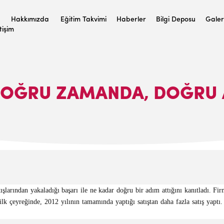
Hakkımızda
Eğitim Takvimi
Haberler
Bilgi Deposu
Galer
etişim
OĞRU ZAMANDA, DOĞRU 
larından yakaladığı başarı ile ne kadar doğru bir adım attığını kanıtladı. F
 çeyreğinde, 2012 yılının tamamında yaptığı satıştan daha fazla satış yaptı. 