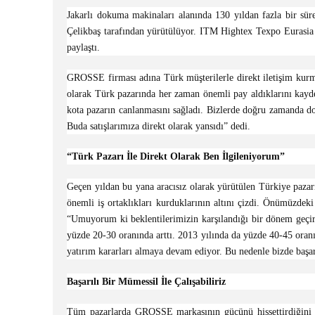
Jakarlı dokuma makinaları alanında 130 yıldan fazla bir sür
Çelikbaş tarafından yürütülüyor. ITM Hightex Texpo Eurasia f
paylaştı.
GROSSE firması adına Türk müşterilerle direkt iletişim kurm
olarak Türk pazarında her zaman önemli pay aldıklarını kayded
kota pazarın canlanmasını sağladı. Bizlerde doğru zamanda do
Buda satışlarımıza direkt olarak yansıdı” dedi.
“Türk Pazarı İle Direkt Olarak Ben İlgileniyorum”
Geçen yıldan bu yana aracısız olarak yürütülen Türkiye pazar
önemli iş ortaklıkları kurduklarının altını çizdi. Önümüzde
“Umuyorum ki beklentilerimizin karşılandığı bir dönem geçire
yüzde 20-30 oranında arttı. 2013 yılında da yüzde 40-45 oranı
yatırım kararları almaya devam ediyor. Bu nedenle bizde başa
Başarılı Bir Mümessil İle Çalışabiliriz
Tüm pazarlarda GROSSE markasının gücünü hissettirdiğini k