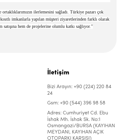
ortaklıklarımızın ilerlemesini sağladı. Türkiye pazarı çok
ısıtlı imkanlarla yapılan müşteri ziyaretlerinden farklı olarak
em satışına hem de projelerine olumlu katkı sağlıyor.”
İletişim
Bizi Arayın: +90 (224) 220 84
24
Gsm: +90 (544) 396 98 58
Adres: Cumhuriyet Cd. Ebu
İshak Mh. İshak Sk. No:1
Osmangazi/BURSA (KAYIHAN
MEYDANI, KAYIHAN AÇIK
OTOPARKI KARŞISI)