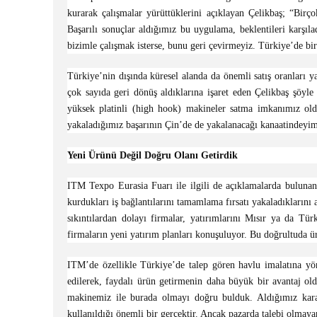
kurarak çalışmalar yürüttüklerini açıklayan Çelikbaş; “Birç
Başarılı sonuçlar aldığımız bu uygulama, beklentileri karşı
bizimle çalışmak isterse, bunu geri çevirmeyiz. Türkiye’de bir 
Türkiye’nin dışında küresel alanda da önemli satış oranları 
çok sayıda geri dönüş aldıklarına işaret eden Çelikbaş şöyl
yüksek platinli (high hook) makineler satma imkanımız ol
yakaladığımız başarının Çin’de de yakalanacağı kanaatindeyi
Yeni Ürünü Değil Doğru Olanı Getirdik
ITM Texpo Eurasia Fuarı ile ilgili de açıklamalarda bulunan Ç
kurdukları iş bağlantılarını tamamlama fırsatı yakaladıklarını a
sıkıntılardan dolayı firmalar, yatırımlarını Mısır ya da Tür
firmaların yeni yatırım planları konuşuluyor. Bu doğrultuda üre
ITM’de özellikle Türkiye’de talep gören havlu imalatına yön
edilerek, faydalı ürün getirmenin daha büyük bir avantaj old
makinemiz ile burada olmayı doğru bulduk. Aldığımız karar
kullanıldığı önemli bir gerçektir. Ancak pazarda talebi olmay