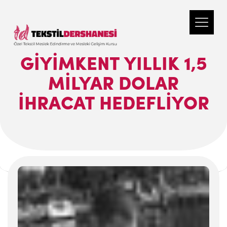
GİYİMKENT YILLIK 1,5
MİLYAR DOLAR
İHRACAT HEDEFLİYOR