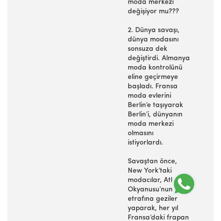
moda merkezi
değişiyor mu???
2. Dünya savaşı,
dünya modasını
sonsuza dek
değiştirdi. Almanya
moda kontrolünü
eline geçirmeye
başladı. Fransa
moda evlerini
Berlin’e taşıyarak
Berlin’i, dünyanın
moda merkezi
olmasını
istiyorlardı.
Savaştan önce,
New York’taki
modacılar, Atlantik
Okyanusu’nun
etrafına geziler
yaparak, her yıl
Fransa’daki frapan