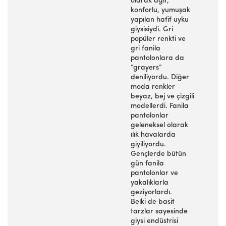
olarak ağır,
konforlu, yumuşak
yapılan hafif uyku
giysisiydi. Gri
popüler renkti ve
gri fanila
pantolonlara da
“grayers”
deniliyordu. Diğer
moda renkler
beyaz, bej ve çizgili
modellerdi. Fanila
pantolonlar
geleneksel olarak
ılık havalarda
giyiliyordu.
Gençlerde bütün
gün fanila
pantolonlar ve
yakalıklarla
geziyorlardı.
Belki de basit
tarzlar sayesinde
giysi endüstrisi