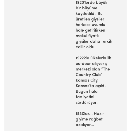
1920’lerde büyük
bir büyüme
kaydedildi. Bu
üretilen giysiler
herkese uyumlu
hale getirilirken
makul fiyatlı
giysiler daha tercih
edilir oldu.
1922’de ülkelerin ilk
outdoor alışveriş
merkezi olan “The
Country Club”
Kansas City,
Kansas’ta açıldı.
Bugün hala
faaliyetini
sürdürüyor.
1930lar... Hazır
giyime rağbet
azalıyor...