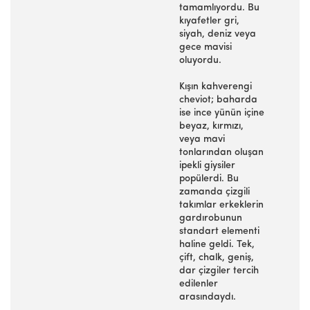
tamamlıyordu. Bu
kıyafetler gri,
siyah, deniz veya
gece mavisi
oluyordu.
Kışın kahverengi
cheviot; baharda
ise ince yünün içine
beyaz, kırmızı,
veya mavi
tonlarından oluşan
ipekli giysiler
popülerdi. Bu
zamanda çizgili
takımlar erkeklerin
gardırobunun
standart elementi
haline geldi. Tek,
çift, chalk, geniş,
dar çizgiler tercih
edilenler
arasındaydı.