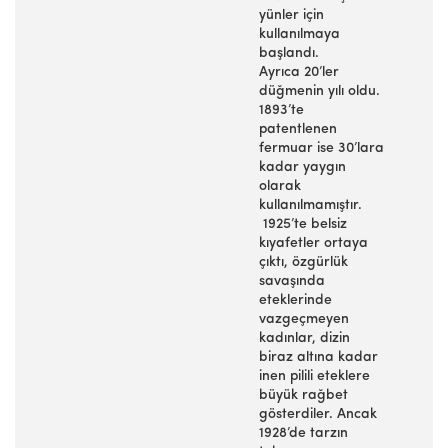
yünler için
kullanılmaya
başlandı.
Ayrıca 20’ler
düğmenin yılı oldu.
1893’te
patentlenen
fermuar ise 30’lara
kadar yaygın
olarak
kullanılmamıştır.
1925’te belsiz
kıyafetler ortaya
çıktı, özgürlük
savaşında
eteklerinde
vazgeçmeyen
kadınlar, dizin
biraz altına kadar
inen pilili eteklere
büyük rağbet
gösterdiler. Ancak
1928’de tarzın