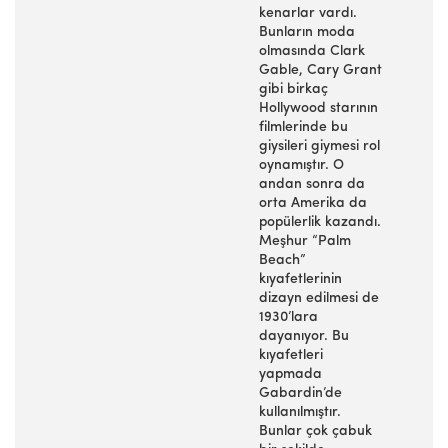
kenarlar vardı.
Bunların moda
olmasında Clark
Gable, Cary Grant
gibi birkaç
Hollywood starının
filmlerinde bu
giysileri giymesi rol
oynamıştır. O
andan sonra da
orta Amerika da
popülerlik kazandı.
Meşhur “Palm
Beach”
kıyafetlerinin
dizayn edilmesi de
1930’lara
dayanıyor. Bu
kıyafetleri
yapmada
Gabardin’de
kullanılmıştır.
Bunlar çok çabuk