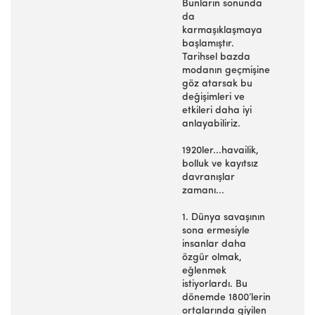
Bunların sonunda
da
karmaşıklaşmaya
başlamıştır.
Tarihsel bazda
modanın geçmişine
göz atarsak bu
değişimleri ve
etkileri daha iyi
anlayabiliriz.
1920ler...havailik,
bolluk ve kayıtsız
davranışlar
zamanı...
1. Dünya savaşının
sona ermesiyle
insanlar daha
özgür olmak,
eğlenmek
istiyorlardı. Bu
dönemde 1800’lerin
ortalarında giyilen