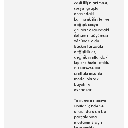
çeşitliliğin artması,
sosyal gruplar
arasındaki
karmaşık ilişkiler ve
değişik sosyal
gruplar arasındaki
iletişimin büyümesi
yönünde oldu.
Baskın tarzdaki
değişiklikler,
değişik sınıflardaki
kişilere hızla iletildi.
Bu süreçte üst
sınıftaki insanlar
model olarak
büyük rol
oynadılar.
Toplumdaki sosyal
sınıflar içinde ve
arasında olan bu
parçalanma
modanın 3 ayrı