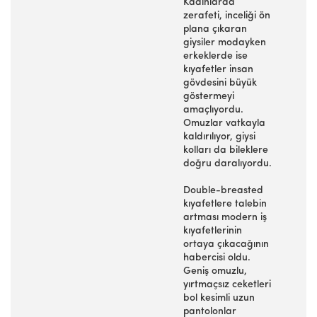
Kadınlarda
zerafeti, inceliği ön
plana çıkaran
giysiler modayken
erkeklerde ise
kıyafetler insan
gövdesini büyük
göstermeyi
amaçlıyordu.
Omuzlar vatkayla
kaldırılıyor, giysi
kolları da bileklere
doğru daralıyordu.
Double-breasted
kıyafetlere talebin
artması modern iş
kıyafetlerinin
ortaya çıkacağının
habercisi oldu.
Geniş omuzlu,
yırtmaçsız ceketleri
bol kesimli uzun
pantolonlar