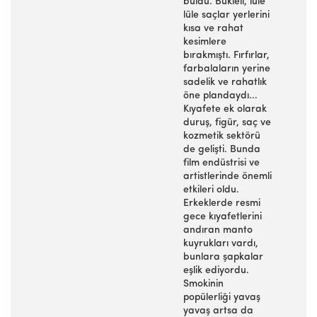
buldu. Bukleli, lüle
lüle saçlar yerlerini
kısa ve rahat
kesimlere
bırakmıştı. Fırfırlar,
farbalaların yerine
sadelik ve rahatlık
öne plandaydı...
Kıyafete ek olarak
duruş, figür, saç ve
kozmetik sektörü
de gelişti. Bunda
film endüstrisi ve
artistlerinde önemli
etkileri oldu.
Erkeklerde resmi
gece kıyafetlerini
andıran manto
kuyrukları vardı,
bunlara şapkalar
eşlik ediyordu.
Smokinin
popülerliği yavaş
yavaş artsa da