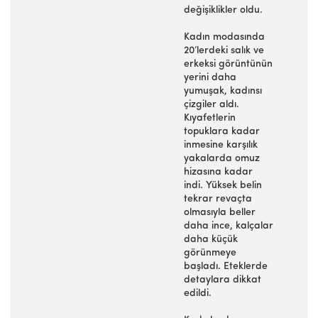
değişiklikler oldu.
Kadın modasında
20’lerdeki salık ve
erkeksi görüntünün
yerini daha
yumuşak, kadınsı
çizgiler aldı.
Kıyafetlerin
topuklara kadar
inmesine karşılık
yakalarda omuz
hizasına kadar
indi. Yüksek belin
tekrar revaçta
olmasıyla beller
daha ince, kalçalar
daha küçük
görünmeye
başladı. Eteklerde
detaylara dikkat
edildi.