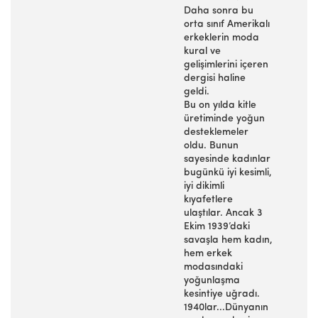
Daha sonra bu
orta sınıf Amerikalı
erkeklerin moda
kural ve
gelişimlerini içeren
dergisi haline
geldi.
Bu on yılda kitle
üretiminde yoğun
desteklemeler
oldu. Bunun
sayesinde kadınlar
bugünkü iyi kesimli,
iyi dikimli
kıyafetlere
ulaştılar. Ancak 3
Ekim 1939’daki
savaşla hem kadın,
hem erkek
modasındaki
yoğunlaşma
kesintiye uğradı.
1940lar...Dünyanın