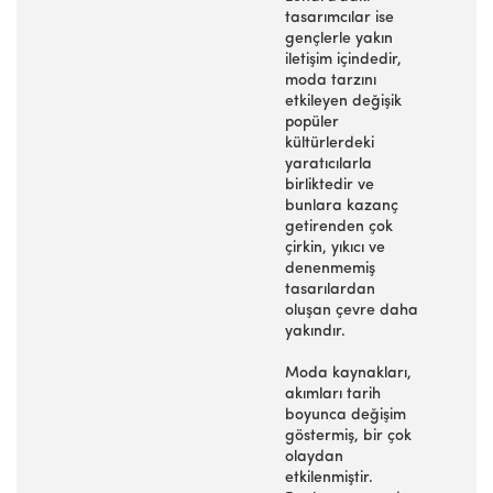
tasarımcılar ise
gençlerle yakın
iletişim içindedir,
moda tarzını
etkileyen değişik
popüler
kültürlerdeki
yaratıcılarla
birliktedir ve
bunlara kazanç
getirenden çok
çirkin, yıkıcı ve
denenmemiş
tasarılardan
oluşan çevre daha
yakındır.
Moda kaynakları,
akımları tarih
boyunca değişim
göstermiş, bir çok
olaydan
etkilenmiştir.