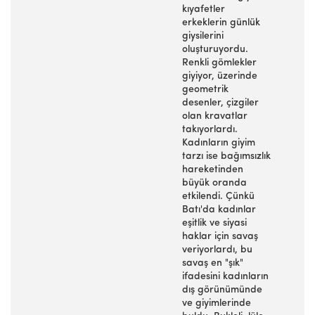
kıyafetler
erkeklerin günlük
giysilerini
oluşturuyordu.
Renkli gömlekler
giyiyor, üzerinde
geometrik
desenler, çizgiler
olan kravatlar
takıyorlardı.
Kadınların giyim
tarzı ise bağımsızlık
hareketinden
büyük oranda
etkilendi. Çünkü
Batı'da kadınlar
eşitlik ve siyasi
haklar için savaş
veriyorlardı, bu
savaş en "şık"
ifadesini kadınların
dış görünümünde
ve giyimlerinde