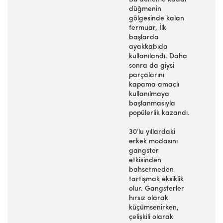
düğmenin
gölgesinde kalan
fermuar, İlk
başlarda
ayakkabıda
kullanılandı. Daha
sonra da giysi
parçalarını
kapama amaçlı
kullanılmaya
başlanmasıyla
popülerlik kazandı.
30’lu yıllardaki
erkek modasını
gangster
etkisinden
bahsetmeden
tartışmak eksiklik
olur. Gangsterler
hırsız olarak
küçümsenirken,
çelişkili olarak