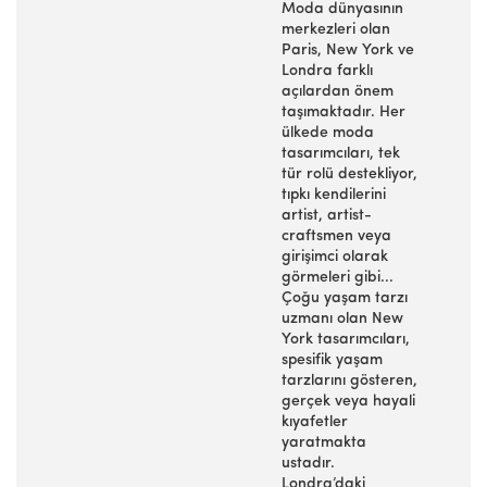
Moda dünyasının
merkezleri olan
Paris, New York ve
Londra farklı
açılardan önem
taşımaktadır. Her
ülkede moda
tasarımcıları, tek
tür rolü destekliyor,
tıpkı kendilerini
artist, artist-
craftsmen veya
girişimci olarak
görmeleri gibi...
Çoğu yaşam tarzı
uzmanı olan New
York tasarımcıları,
spesifik yaşam
tarzlarını gösteren,
gerçek veya hayali
kıyafetler
yaratmakta
ustadır.
Londra’daki