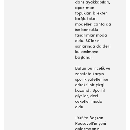
dans ayakkabıları,
apartman
topuklar, bilekten
bağlı, tokalı
modeller, çanta da
ise boncuklu
tasarımlar moda
oldu. 30’ların
sonlarında da deri
kullanılmaya
başlandı.
Bütün bu incelik ve
zerafete karşın
spor kıyafetler ise
erkeksi bir çizgi
kazandı. Sportif
giysiler, deri
ceketler moda
oldu.
1935’te Başkan
Roosevelt’in yeni
anlaşmasının