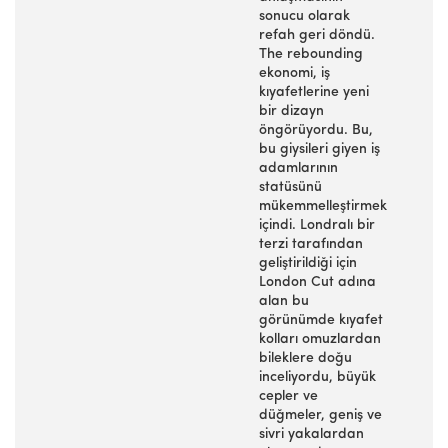
sonucu olarak
refah geri döndü.
The rebounding
ekonomi, iş
kıyafetlerine yeni
bir dizayn
öngörüyordu. Bu,
bu giysileri giyen iş
adamlarının
statüsünü
mükemmelleştirmek
içindi. Londralı bir
terzi tarafından
geliştirildiği için
London Cut adına
alan bu
görünümde kıyafet
kolları omuzlardan
bileklere doğu
inceliyordu, büyük
cepler ve
düğmeler, geniş ve
sivri yakalardan