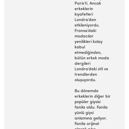
Paris’ti. Ancak
erkeklerin
kıyafetleri
Londra’dan
etkileniyordu.
Fransa’daki
modacılar
yenilikleri kolay
kabul
etmediğinden,
bütün erkek moda
dergileri
Londra’daki stil ve
trendlerden
oluşuyordu.
Bu dönemde
erkeklerin diğer bir
popüler giysisi
fanila oldu. Fanila
yünlü giysi
anlamına geliyor.
Fanila orijinal