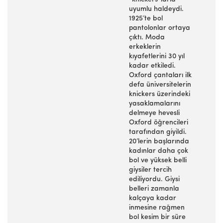
uyumlu haldeydi.
1925’te bol
pantolonlar ortaya
çıktı. Moda
erkeklerin
kıyafetlerini 30 yıl
kadar etkiledi.
Oxford çantaları ilk
defa üniversitelerin
knickers üzerindeki
yasaklamalarını
delmeye hevesli
Oxford öğrencileri
tarafından giyildi.
20’lerin başlarında
kadınlar daha çok
bol ve yüksek belli
giysiler tercih
ediliyordu. Giysi
belleri zamanla
kalçaya kadar
inmesine rağmen
bol kesim bir süre