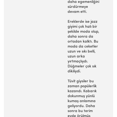
daha egemenliğini
sürdürmeye
devam etti.
Ereklerde ise jazz
giyimi çok hızlı bir
şekilde moda olup,
daha sonra da
ortadan kalktı. Bu
moda da ceketler
uzun ve sıkı belli,
uzun arka
yırtmaçlıydı.
Düğmeler çok sık
dikiliydi.
Tüvit giysiler bu
zaman popülerlik
kazandı. Kabarık
dokunmuş yünlü
kumaş anlamına
geliyordu. Daha
sonra bu terim
evde örülmüş