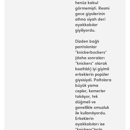
henüz kabul
görmemişti. Resmi
gece giysilerinin
altına siyah deri
ayakkabılar
giyiliyordu.
Dizden bağlı
pantolonlar
“knickerbockers”
(daha sonraları
“knickers” olarak
kısaltıldı) iyi giyimli
erkeklerin popüler
giysisiydi. Paltolara
büyük yama
cepler, kemerler
takılıyor, tek
düğmeli ve
genellikle omuzluk
ile kullanılıyordu.
Erkeklerin
ayakkabıları ise
“knickers”larla