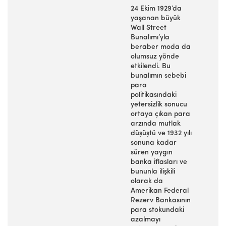
24 Ekim 1929’da
yaşanan büyük
Wall Street
Bunalımı’yla
beraber moda da
olumsuz yönde
etkilendi. Bu
bunalımın sebebi
para
politikasındaki
yetersizlik sonucu
ortaya çıkan para
arzında mutlak
düşüştü ve 1932 yılı
sonuna kadar
süren yaygın
banka iflasları ve
bununla ilişkili
olarak da
Amerikan Federal
Rezerv Bankasının
para stokundaki
azalmayı