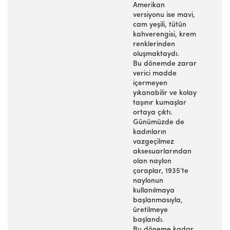
Amerikan
versiyonu ise mavi,
cam yeşili, tütün
kahverengisi, krem
renklerinden
oluşmaktaydı.
Bu dönemde zarar
verici madde
içermeyen
yıkanabilir ve kolay
taşınır kumaşlar
ortaya çıktı.
Günümüzde de
kadınların
vazgeçilmez
aksesuarlarından
olan naylon
çoraplar, 1935’te
naylonun
kullanılmaya
başlanmasıyla,
üretilmeye
başlandı.
Bu döneme kadar