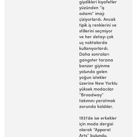
giydikleri kıyafetler
yüzünden “iş
adamı” imajı
çiziyorlardı. Ancak
tipik iş renklerini ve
stillerini seçmiyor
ve her detayı çok
uç noktalarda
kullanıyorlardı.
Daha sonraları
gangster tarzına
benzer giyinme
yolunda gelen
yoğun istekler
üzerine New Yorklu
yüksek modacılar
“Broadway”
takımını yaratmak
zorunda kaldılar.
1931’de ise erkekler
için moda dergisi
olarak “Apparel
Arts” bulundu.