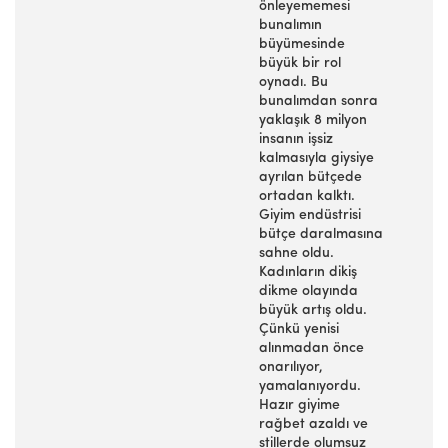
önleyememesi
bunalımın
büyümesinde
büyük bir rol
oynadı. Bu
bunalımdan sonra
yaklaşık 8 milyon
insanın işsiz
kalmasıyla giysiye
ayrılan bütçede
ortadan kalktı.
Giyim endüstrisi
bütçe daralmasına
sahne oldu.
Kadınların dikiş
dikme olayında
büyük artış oldu.
Çünkü yenisi
alınmadan önce
onarılıyor,
yamalanıyordu.
Hazır giyime
rağbet azaldı ve
stillerde olumsuz