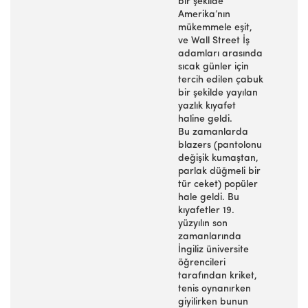
bir şekilde
Amerika’nın
mükemmele eşit,
ve Wall Street İş
adamları arasında
sıcak günler için
tercih edilen çabuk
bir şekilde yayılan
yazlık kıyafet
haline geldi.
Bu zamanlarda
blazers (pantolonu
değişik kumaştan,
parlak düğmeli bir
tür ceket) popüler
hale geldi. Bu
kıyafetler 19.
yüzyılın son
zamanlarında
İngiliz üniversite
öğrencileri
tarafından kriket,
tenis oynanırken
giyilirken bunun