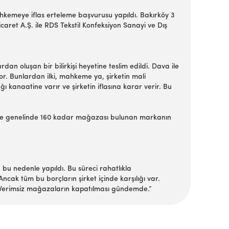
hkemeye iflas erteleme başvurusu yapıldı. Bakırköy 3
aret A.Ş. ile RDS Tekstil Konfeksiyon Sanayi ve Dış
n oluşan bir bilirkişi heyetine teslim edildi. Dava ile
or. Bunlardan ilki, mahkeme ya, şirketin mali
 kanaatine varır ve şirketin iflasına karar verir. Bu
ürkiye genelinde 160 kadar mağazası bulunan markanın
u nedenle yapıldı. Bu süreci rahatlıkla
cak tüm bu borçların şirket içinde karşılığı var.
k. Verimsiz mağazaların kapatılması gündemde.”