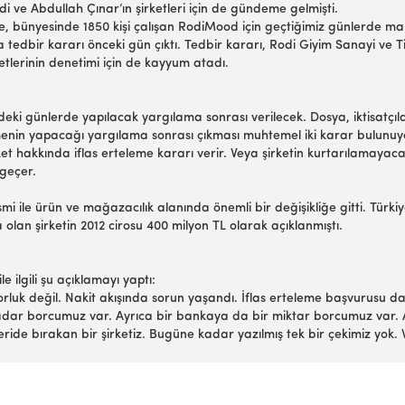
di ve Abdullah Çınar’ın şirketleri için de gündeme gelmişti.
, bünyesinde 1850 kişi çalışan RodiMood için geçtiğimiz günlerde ma
edbir kararı önceki gün çıktı. Tedbir kararı, Rodi Giyim Sanayi ve Tic
yetlerinin denetimi için de kayyum atadı.
 günlerde yapılacak yargılama sonrası verilecek. Dosya, iktisatçılarda
hkemenin yapacağı yargılama sonrası çıkması muhtemel iki karar bulunuy
t hakkında iflas erteleme kararı verir. Veya şirketin kurtarılamayacağı
 geçer.
smi ile ürün ve mağazacılık alanında önemli bir değişikliğe gitti. T
a olan şirketin 2012 cirosu 400 milyon TL olarak açıklanmıştı.
lgili şu açıklamayı yaptı:
 değil. Nakit akışında sorun yaşandı. İflas erteleme başvurusu da b
kadar borcumuz var. Ayrıca bir bankaya da bir miktar borcumuz var. An
geride bırakan bir şirketiz. Bugüne kadar yazılmış tek bir çekimiz yo