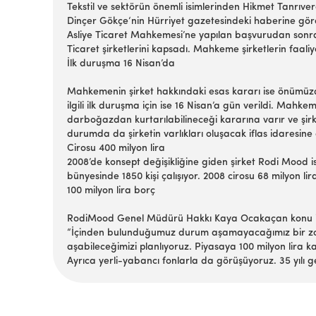
Tekstil ve sektörün önemli isimlerinden Hikmet Tanrıver
Dinçer Gökçe‘nin Hürriyet gazetesindeki haberine göre
Asliye Ticaret Mahkemesi’ne yapılan başvurudan sonra t
Ticaret şirketlerini kapsadı. Mahkeme şirketlerin faali
İlk duruşma 16 Nisan’da
Mahkemenin şirket hakkındaki esas kararı ise önümüzdeki
ilgili ilk duruşma için ise 16 Nisan’a gün verildi. Ma
darboğazdan kurtarılabilineceği kararına varır ve şirke
durumda da şirketin varlıkları oluşacak iflas idaresine
Cirosu 400 milyon lira
2008’de konsept değişikliğine giden şirket Rodi Mood i
bünyesinde 1850 kişi çalışıyor. 2008 cirosu 68 milyon lir
100 milyon lira borç
RodiMood Genel Müdürü Hakkı Kaya Ocakaçan konu ile i
“İçinden bulunduğumuz durum aşamayacağımız bir zorluk
aşabileceğimizi planlıyoruz. Piyasaya 100 milyon lira 
Ayrıca yerli-yabancı fonlarla da görüşüyoruz. 35 yılı 