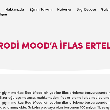
Hakkımızda
Eğitim Takvimi
Haberler
Bilgi Deposu
Galer
etişim
RODI MOOD’A İFLAS ERT
r giyim markası Rodi Mood için yapılan iflas erteleme başvurusunda
ali zorluğu aşamayınca, mahkemeden iflas erteleme talebinde bulund
ır giyim markası Rodi Mood için yapılan iflas erteleme başvurusund
orumaya alınmış oldu. Şirketin piyasaya olan borcunun 100 milyon TL se