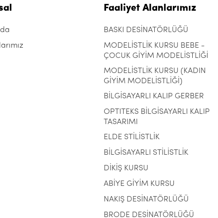
sal
Faaliyet Alanlarımız
zda
BASKI DESİNATÖRLÜĞÜ
larımız
MODELİSTLİK KURSU BEBE -
ÇOCUK GİYİM MODELİSTLİĞİ
MODELİSTLİK KURSU (KADIN
GİYİM MODELİSTLİĞİ)
BİLGİSAYARLI KALIP GERBER
OPTITEKS BİLGİSAYARLI KALIP
TASARIMI
ELDE STİLİSTLİK
BİLGİSAYARLI STİLİSTLİK
DİKİŞ KURSU
ABİYE GİYİM KURSU
NAKIŞ DESİNATÖRLÜĞÜ
BRODE DESİNATÖRLÜĞÜ