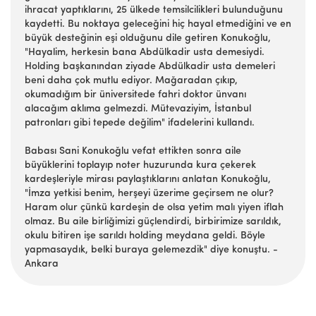
ihracat yaptıklarını, 25 ülkede temsilcilikleri bulunduğunu
kaydetti. Bu noktaya geleceğini hiç hayal etmediğini ve en
büyük desteğinin eşi olduğunu dile getiren Konukoğlu,
"Hayalim, herkesin bana Abdülkadir usta demesiydi.
Holding başkanından ziyade Abdülkadir usta demeleri
beni daha çok mutlu ediyor. Mağaradan çıkıp,
okumadığım bir üniversitede fahri doktor ünvanı
alacağım aklıma gelmezdi. Mütevaziyim, İstanbul
patronları gibi tepede değilim" ifadelerini kullandı.
Babası Sani Konukoğlu vefat ettikten sonra aile
büyüklerini toplayıp noter huzurunda kura çekerek
kardeşleriyle mirası paylaştıklarını anlatan Konukoğlu,
"İmza yetkisi benim, herşeyi üzerime geçirsem ne olur?
Haram olur çünkü kardeşin de olsa yetim malı yiyen iflah
olmaz. Bu aile birliğimizi güçlendirdi, birbirimize sarıldık,
okulu bitiren işe sarıldı holding meydana geldi. Böyle
yapmasaydık, belki buraya gelemezdik" diye konuştu. -
Ankara