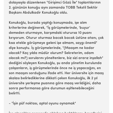
dolayısıyla düzenlenen "Girişimci Gözü İle" toplantılarının
2. gününün konuğu aynı zamanda TOBB Tekstil Sektör
Başkanı Abdulkadir Konukoğlu oldu.
Konukoğlu, burada yaptığı konuşmada, işe alım
kriterlerine değinerek, "İş görüşmelerinde, 'buyur'
demeden oturmayın, karşımdaki oturursa 10 puanı
kırıyorum. Oturur oturmaz bacak bacak üstüne atanı, çok
kısa etekle görüşmeye geleni işe almam, saygı önemli"
diye konuştu. İş görüşmelerinde, "(Maaşım ne kadar
olacak? Kaç yılda müdür olurum? Sekreterim, odam
olacak mı?) sorularını yöneltenlere, biz sizi ararız inşallah"
dediğini söyleyen Konukoğlu, şu anda yönetim kurulunda
çalışanların, iş görüşmelerinde önce ne iş yapacağını, en
son maaşını sorduğunu ifade etti. Her üniversite için maaş
skalası belirlediklerine dikkati çeken Konukoğlu, ilk 2 yıl
üniversite yerleşme puanına göre maaş verildiğini, daha
sonra performansa göre durumun eşitlenebileceğini
belirtti.
- "İşin püf noktası, aptal oyunu oynamak"