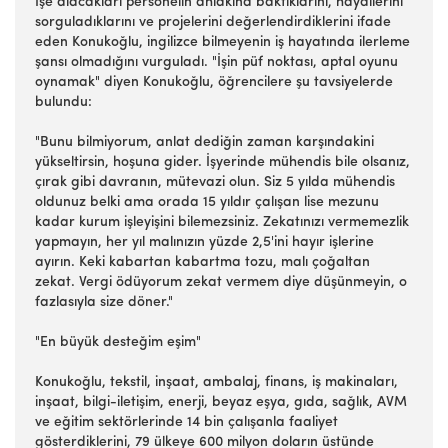
İşe alacakları personelin ahlakına baktıklarını, hayallerini
sorguladıklarını ve projelerini değerlendirdiklerini ifade
eden Konukoğlu, ingilizce bilmeyenin iş hayatında ilerleme
şansı olmadığını vurguladı. "İşin püf noktası, aptal oyunu
oynamak" diyen Konukoğlu, öğrencilere şu tavsiyelerde
bulundu:
"Bunu bilmiyorum, anlat dediğin zaman karşındakini
yükseltirsin, hoşuna gider. İşyerinde mühendis bile olsanız,
çırak gibi davranın, mütevazi olun. Siz 5 yılda mühendis
oldunuz belki ama orada 15 yıldır çalışan lise mezunu
kadar kurum işleyişini bilemezsiniz. Zekatınızı vermemezlik
yapmayın, her yıl malınızın yüzde 2,5'ini hayır işlerine
ayırın. Keki kabartan kabartma tozu, malı çoğaltan
zekat. Vergi ödüyorum zekat vermem diye düşünmeyin, o
fazlasıyla size döner."
"En büyük desteğim eşim"
Konukoğlu, tekstil, inşaat, ambalaj, finans, iş makinaları,
inşaat, bilgi-iletişim, enerji, beyaz eşya, gıda, sağlık, AVM
ve eğitim sektörlerinde 14 bin çalışanla faaliyet
gösterdiklerini, 79 ülkeye 600 milyon doların üstünde