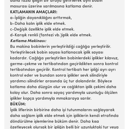
daha fazla ipliğin bir araya getirilerek aynı bobin
masurası üzerine sarılmasına katlama denir.
KATLAMANIN AMAÇLARI:
a-İpliğin dayanıklılığını arttırmak,
b-Daha kalın iplik elde etmek.
c-Değişik özellikte iplik elde etmek.
d-Karışık renkli (fantezi vb.)iplik elde etmek.
Katlama Makinası:
Bu makina bobinlerin yerleştirildiği cağlığa yerleştirilir.
Yerleştirilecek bobin sayası katlanacak iplik sayası
kadardır. Cağlığa yerleştirilen bobinlerdeki iplikler kılavuz,
germe-çekme ve tertibatından geçirildikten sonra kontrol
tertibatından geçirilir. Kontrol tertibatı her ipliği ayrı ayrı
kontrol eder ve bundan sonra iplikler sevk silindiriyle
yardımcı silindirler arasında üç tur dolandırılır. Böylece
katlama daha düzgün olur ve cağlıktan iplik çekimi daha
kolay olur. Daha sonra sayaç yardımıyla uzunluğu ölçülen
iplikler kopça yardımıyla mmakaraya sarılır.
BÜKÜM:
İplik liflerinin birbirine daha iyi tutunmalarını sağlayarak
daha sağlam iplik elde etmek için ipliklerin kendi etrafında
döndürülme işlemlerine büküm denir. Daha kısa
özetleyecek olursak bir ipliğin belli bir uzunluktaki tur veya