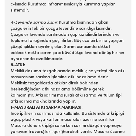
c-Işında Kurutma: İnfraret ışınlarıyla kurutma yapılan
sistemdir.
4-Levende sarma kısmı:
Kurutma kısmından çıkan
çözgülerin tek bir çözgü levendine sarıldığı kısımdır.
Çözgüler levende sarılmadan çapraz silindirlerinden ve
toplama tarağından geçirilirler. Böylece birbirine yapışan
çözgü iplikleri ayrılmış olur. Sarım esnasında dikkat
edilecek nokta sarım çapı büyüdükçe levend dönüş hızının
aynı oranda azaltılmasıdır.
5-ATKI:
Mekikli dokuma tezgahlarında mekik içine yerleştirilen atkı
masurasının sarılma işlemine atkı hazırlama denir.
Mekiksiz tezgahlarda atkılar direk bobinden
beslendiğinden atkı hazırlama bölümüne gerek
kalmamıştır. Atkı sarımı masuralı atkı sarma ve tulum tipi
atkı sarma makinalarında yapılır.
1-MASURALI ATKI SARMA MAKİNASI:
İnce ipliklerin sarılmasında kullanılır. Bu sistemde atkı ipliği
ağaç plastik veya karton masuralar üzerine sarılırlar.
Masura dönerek ipliği sararken sarımı düzgün yapmaya
yarayan travers(ileri-geri)hareketi verilir. Masura üzerine