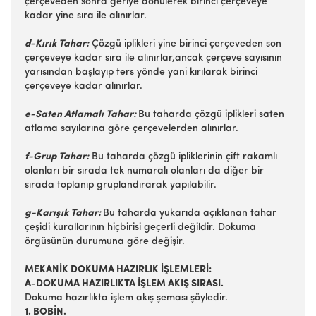
çerçeveden sonra geriye dönülerek birinci çerçeveye
kadar yine sıra ile alınırlar.
d-Kırık Tahar:
Çözgü iplikleri yine birinci çerçeveden son
çerçeveye kadar sıra ile alınırlar,ancak çerçeve sayısının
yarısından başlayıp ters yönde yani kırılarak birinci
çerçeveye kadar alınırlar.
e-Saten Atlamalı Tahar:
Bu taharda çözgü iplikleri saten
atlama sayılarına göre çerçevelerden alınırlar.
f-Grup Tahar:
Bu taharda çözgü ipliklerinin çift rakamlı
olanları bir sırada tek numaralı olanları da diğer bir
sırada toplanıp gruplandırarak yapılabilir.
g-Karışık Tahar:
Bu taharda yukarıda açıklanan tahar
çeşidi kurallarının hiçbirisi geçerli değildir. Dokuma
örgüsünün durumuna göre değişir.
MEKANİK DOKUMA HAZIRLIK İŞLEMLERİ:
A-DOKUMA HAZIRLIKTA İŞLEM AKIŞ SIRASI.
Dokuma hazırlıkta işlem akış şeması şöyledir.
1. BOBİN.