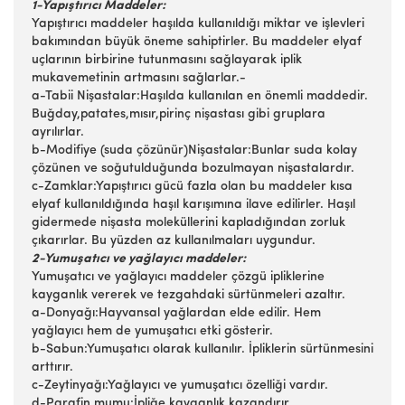
1-Yapıştırıcı Maddeler:
Yapıştırıcı maddeler haşılda kullanıldığı miktar ve işlevleri
bakımından büyük öneme sahiptirler. Bu maddeler elyaf
uçlarının birbirine tutunmasını sağlayarak iplik
mukavemetinin artmasını sağlarlar.-
a-Tabii Nişastalar:Haşılda kullanılan en önemli maddedir.
Buğday,patates,mısır,pirinç nişastası gibi gruplara
ayrılırlar.
b-Modifiye (suda çözünür)Nişastalar:Bunlar suda kolay
çözünen ve soğutulduğunda bozulmayan nişastalardır.
c-Zamklar:Yapıştırıcı gücü fazla olan bu maddeler kısa
elyaf kullanıldığında haşıl karışımına ilave edilirler. Haşıl
gidermede nişasta moleküllerini kapladığından zorluk
çıkarırlar. Bu yüzden az kullanılmaları uygundur.
2-Yumuşatıcı ve yağlayıcı maddeler:
Yumuşatıcı ve yağlayıcı maddeler çözgü ipliklerine
kayganlık vererek ve tezgahdaki sürtünmeleri azaltır.
a-Donyağı:Hayvansal yağlardan elde edilir. Hem
yağlayıcı hem de yumuşatıcı etki gösterir.
b-Sabun:Yumuşatıcı olarak kullanılır. İpliklerin sürtünmesini
arttırır.
c-Zeytinyağı:Yağlayıcı ve yumuşatıcı özelliği vardır.
d-Parafin mumu:İpliğe kayganlık kazandırır.