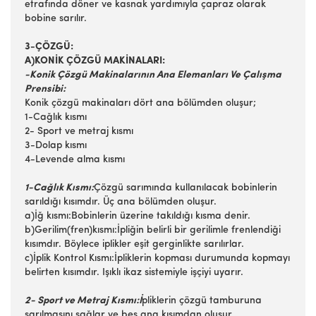
etrafında döner ve kasnak yardımıyla çapraz olarak
bobine sarılır.
3-ÇÖZGÜ:
A)KONİK ÇÖZGÜ MAKİNALARI:
-Konik Çözgü Makinalarının Ana Elemanları Ve Çalışma
Prensibi:
Konik çözgü makinaları dört ana bölümden oluşur;
1-Cağlık kısmı
2- Sport ve metraj kısmı
3-Dolap kısmı
4-Levende alma kısmı
1-Cağlık Kısmı:
Çözgü sarımında kullanılacak bobinlerin
sarıldığı kısımdır. Üç ana bölümden oluşur.
a)İğ kısmı:Bobinlerin üzerine takıldığı kısma denir.
b)Gerilim(fren)kısmı:İpliğin belirli bir gerilimle frenlendiği
kısımdır. Böylece iplikler eşit gerginlikte sarılırlar.
c)İplik Kontrol Kısmı:İpliklerin kopması durumunda kopmayı
belirten kısımdır. Işıklı ikaz sistemiyle işçiyi uyarır.
2- Sport ve Metraj Kısmı:İ
pliklerin çözgü tamburuna
sarılmasını sağlar ve beş ana kısımdan oluşur.