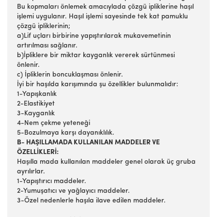
Bu kopmaları önlemek amacıylada çözgü ipliklerine haşıl
işlemi uygulanır. Haşıl işlemi sayesinde tek kat pamuklu
çözgü ipliklerinin;
a)Lif uçları birbirine yapıştırılarak mukavemetinin
artırılması sağlanır.
b)İpliklere bir miktar kayganlık vererek sürtünmesi
önlenir.
c) İpliklerin boncuklaşması önlenir.
İyi bir haşılda karışımında şu özellikler bulunmalıdır:
1-Yapışkanlık
2-Elastikiyet
3-Kayganlık
4-Nem çekme yeteneği
5-Bozulmaya karşı dayanıklılık.
B- HAŞILLAMADA KULLANILAN MADDELER VE
ÖZELLİKLERİ:
Haşılla mada kullanılan maddeler genel olarak üç gruba
ayrılırlar.
1-Yapıştırıcı maddeler.
2-Yumuşatıcı ve yağlayıcı maddeler.
3-Özel nedenlerle haşıla ilave edilen maddeler.