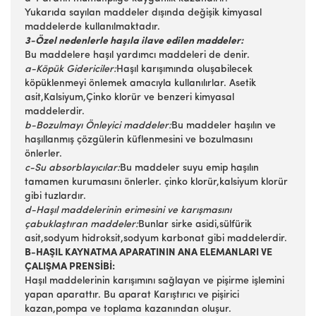
Yukarıda sayılan maddeler dışında değişik kimyasal
maddelerde kullanılmaktadır.
3-Özel nedenlerle haşıla ilave edilen maddeler:
Bu maddelere haşıl yardımcı maddeleri de denir.
a-Köpük Gidericiler:
Haşıl karışımında oluşabilecek
köpüklenmeyi önlemek amacıyla kullanılırlar. Asetik
asit,Kalsiyum,Çinko klorür ve benzeri kimyasal
maddelerdir.
b-Bozulmayı Önleyici maddeler:
Bu maddeler haşılın ve
haşıllanmış çözgülerin küflenmesini ve bozulmasını
önlerler.
c-Su absorblayıcılar:
Bu maddeler suyu emip haşılın
tamamen kurumasını önlerler. çinko klorür,kalsiyum klorür
gibi tuzlardır.
d-Haşıl maddelerinin erimesini ve karışmasını
çabuklaştıran maddeler:
Bunlar sirke asidi,sülfürik
asit,sodyum hidroksit,sodyum karbonat gibi maddelerdir.
B-HAŞIL KAYNATMA APARATININ ANA ELEMANLARI VE
ÇALIŞMA PRENSİBİ:
Haşıl maddelerinin karışımını sağlayan ve pişirme işlemini
yapan aparattır. Bu aparat Karıştırıcı ve pişirici
kazan,pompa ve toplama kazanından oluşur.