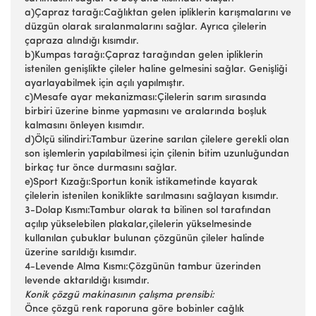
a)Çapraz tarağı:Cağlıktan gelen ipliklerin karışmalarını ve
düzgün olarak sıralanmalarını sağlar. Ayrıca çilelerin
çapraza alındığı kısımdır.
b)Kumpas tarağı:Çapraz tarağından gelen ipliklerin
istenilen genişlikte çileler haline gelmesini sağlar. Genişliği
ayarlayabilmek için açılı yapılmıştır.
c)Mesafe ayar mekanizması:Çilelerin sarım sırasında
birbiri üzerine binme yapmasını ve aralarında boşluk
kalmasını önleyen kısımdır.
d)Ölçü silindiri:Tambur üzerine sarılan çilelere gerekli olan
son işlemlerin yapılabilmesi için çilenin bitim uzunluğundan
birkaç tur önce durmasını sağlar.
e)Sport Kızağı:Sportun konik istikametinde kayarak
çilelerin istenilen koniklikte sarılmasını sağlayan kısımdır.
3-Dolap Kısmı:Tambur olarak ta bilinen sol tarafından
açılıp yükselebilen plakalar,çilelerin yükselmesinde
kullanılan çubuklar bulunan çözgünün çileler halinde
üzerine sarıldığı kısımdır.
4-Levende Alma Kısmı:Çözgünün tambur üzerinden
levende aktarıldığı kısımdır.
Konik çözgü makinasının çalışma prensibi:
Önce çözgü renk raporuna göre bobinler cağlık