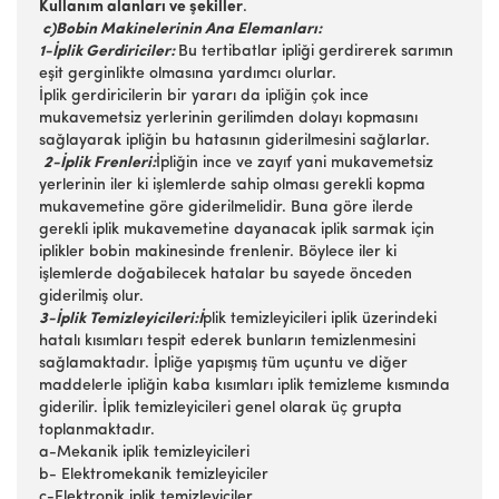
Kullanım alanları ve şekiller
.
c)Bobin Makinelerinin Ana Elemanları:
1-İplik Gerdiriciler:
Bu tertibatlar ipliği gerdirerek sarımın
eşit gerginlikte olmasına yardımcı olurlar.
İplik gerdiricilerin bir yararı da ipliğin çok ince
mukavemetsiz yerlerinin gerilimden dolayı kopmasını
sağlayarak ipliğin bu hatasının giderilmesini sağlarlar.
2-İplik Frenleri:
İpliğin ince ve zayıf yani mukavemetsiz
yerlerinin iler ki işlemlerde sahip olması gerekli kopma
mukavemetine göre giderilmelidir. Buna göre ilerde
gerekli iplik mukavemetine dayanacak iplik sarmak için
iplikler bobin makinesinde frenlenir. Böylece iler ki
işlemlerde doğabilecek hatalar bu sayede önceden
giderilmiş olur.
3-İplik Temizleyicileri:İ
plik temizleyicileri iplik üzerindeki
hatalı kısımları tespit ederek bunların temizlenmesini
sağlamaktadır. İpliğe yapışmış tüm uçuntu ve diğer
maddelerle ipliğin kaba kısımları iplik temizleme kısmında
giderilir. İplik temizleyicileri genel olarak üç grupta
toplanmaktadır.
a-Mekanik iplik temizleyicileri
b- Elektromekanik temizleyiciler
c-Elektronik iplik temizleyiciler