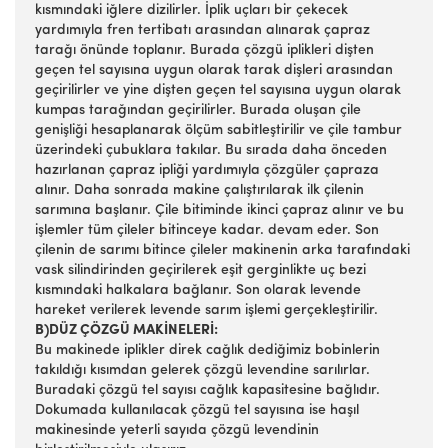
kısmındaki iğlere dizilirler. İplik uçları bir çekecek
yardımıyla fren tertibatı arasından alınarak çapraz
tarağı önünde toplanır. Burada çözgü iplikleri dişten
geçen tel sayısına uygun olarak tarak dişleri arasından
geçirilirler ve yine dişten geçen tel sayısına uygun olarak
kumpas tarağından geçirilirler. Burada oluşan çile
genişliği hesaplanarak ölçüm sabitleştirilir ve çile tambur
üzerindeki çubuklara takılar. Bu sırada daha önceden
hazırlanan çapraz ipliği yardımıyla çözgüler çapraza
alınır. Daha sonrada makine çalıştırılarak ilk çilenin
sarımına başlanır. Çile bitiminde ikinci çapraz alınır ve bu
işlemler tüm çileler bitinceye kadar. devam eder. Son
çilenin de sarımı bitince çileler makinenin arka tarafındaki
vask silindirinden geçirilerek eşit gerginlikte uç bezi
kısmındaki halkalara bağlanır. Son olarak levende
hareket verilerek levende sarım işlemi gerçekleştirilir.
B)DÜZ ÇÖZGÜ MAKİNELERİ:
Bu makinede iplikler direk cağlık dediğimiz bobinlerin
takıldığı kısımdan gelerek çözgü levendine sarılırlar.
Buradaki çözgü tel sayısı cağlık kapasitesine bağlıdır.
Dokumada kullanılacak çözgü tel sayısına ise haşıl
makinesinde yeterli sayıda çözgü levendinin