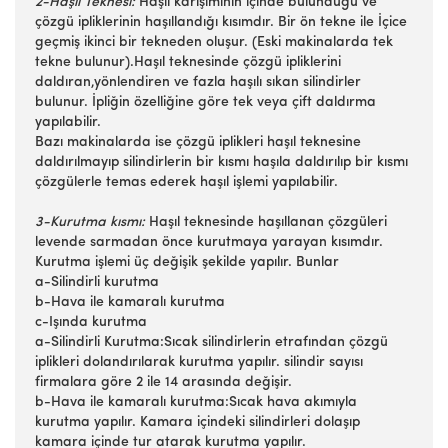
2-Haşıl Teknesi:
Haşıl karışımının içinde bulunduğu ve
çözgü ipliklerinin haşıllandığı kısımdır. Bir ön tekne ile İçice
geçmiş ikinci bir tekneden oluşur. (Eski makinalarda tek
tekne bulunur).Haşıl teknesinde çözgü ipliklerini
daldıran,yönlendiren ve fazla haşılı sıkan silindirler
bulunur. İpliğin özelliğine göre tek veya çift daldırma
yapılabilir.
Bazı makinalarda ise çözgü iplikleri haşıl teknesine
daldırılmayıp silindirlerin bir kısmı haşıla daldırılıp bir kısmı
çözgülerle temas ederek haşıl işlemi yapılabilir.
3-Kurutma kısmı:
Haşıl teknesinde haşıllanan çözgüleri
levende sarmadan önce kurutmaya yarayan kısımdır.
Kurutma işlemi üç değişik şekilde yapılır. Bunlar
a-Silindirli kurutma
b-Hava ile kamaralı kurutma
c-Işında kurutma
a-Silindirli Kurutma:Sıcak silindirlerin etrafından çözgü
iplikleri dolandırılarak kurutma yapılır. silindir sayısı
firmalara göre 2 ile 14 arasında değişir.
b-Hava ile kamaralı kurutma:Sıcak hava akımıyla
kurutma yapılır. Kamara içindeki silindirleri dolaşıp
kamara içinde tur atarak kurutma yapılır.