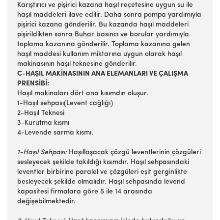
Karıştırıcı ve pişirici kazana haşıl reçetesine uygun su ile
haşıl maddeleri ilave edilir. Daha sonra pompa yardımıyla
pişirici kazana gönderilir. Bu kazanda haşıl maddeleri
pişirildikten sonra Buhar basıncı ve borular yardımıyla
toplama kazanına gönderilir. Toplama kazanına gelen
haşıl maddesi kullanım miktarına uygun olarak haşıl
makinasının haşıl teknesine gönderilir.
C-HAŞIL MAKİNASININ ANA ELEMANLARI VE ÇALIŞMA
PRENSİBİ:
Haşıl makinaları dört ana kısımdın oluşur.
1-Haşıl sehpası(Levent cağlığı)
2-Haşıl Teknesi
3-Kurutma kısmı
4-Levende sarma kısmı.
1-Haşıl Sehpası:
Haşıllaşacak çözgü leventlerinin çözgüleri
sesleyecek şekilde takıldığı kısımdır. Haşıl sehpasındaki
leventler birbirine paralel ve çözgüleri eşit gerginlikte
besleyecek şekilde olmalıdır. Haşıl sehpasında levend
kapasitesi firmalara göre 5 ile 14 arasında
değişebilmektedir.