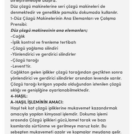
birleştirilmesiyle ulaşırız.
Düz çözgü makinelerine seri çözgü makineleri de
denmektedir ve genellikle pamuklu dokumada kullanılır.
1-Düz Çözgü Makinelerinin Ana Elemanları ve Çalışma
Prensibi:
Düz çözgü makinesinin ana elemanları;
-Cağlık
-İplik kontrol ve frenleme tertibatı
-Çözgü yağlama silindiri
-Yönlendirici ve gerdirici silindirler
-Çözgü tarağı
-Levent’tir.
Cağlıktan gelen iplikler çözgü tarağından geçtikten sonra
yönlendirici ve gerdirici silindirler arsından levende sarılır.
Çözgü tarağı kırılgan yapıda olduğundan istenilen çözgü
sıklığı ve genişliğine ayarlanabilmektedir.
4-HAŞIL:
A-HAŞIL İŞLEMİNİN AMACI:
Haşıl tek kat çözgü ipliklerine mukavemet kazandırmak
amacıyla yapılan kimyasal işlemdir. Dokuma işlemi
sırasında Çözgü iplikleri gücü,lamel tarak ve bazı
kısımlarda sürtünme ve gerilmeye maruz kalır. Bu
sebepten mukavemeti azalır ve kopmalar meydana gelir.