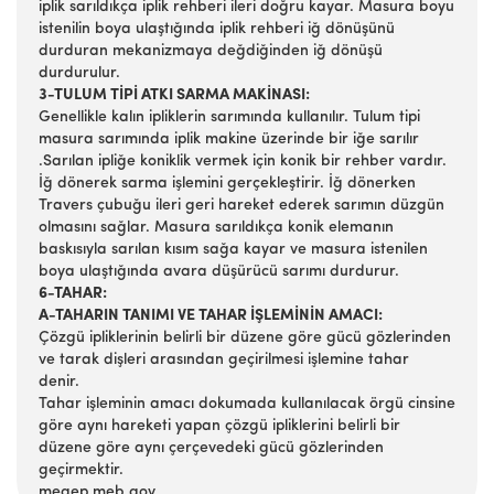
iplik sarıldıkça iplik rehberi ileri doğru kayar. Masura boyu
istenilin boya ulaştığında iplik rehberi iğ dönüşünü
durduran mekanizmaya değdiğinden iğ dönüşü
durdurulur.
3-TULUM TİPİ ATKI SARMA MAKİNASI:
Genellikle kalın ipliklerin sarımında kullanılır. Tulum tipi
masura sarımında iplik makine üzerinde bir iğe sarılır
.Sarılan ipliğe koniklik vermek için konik bir rehber vardır.
İğ dönerek sarma işlemini gerçekleştirir. İğ dönerken
Travers çubuğu ileri geri hareket ederek sarımın düzgün
olmasını sağlar. Masura sarıldıkça konik elemanın
baskısıyla sarılan kısım sağa kayar ve masura istenilen
boya ulaştığında avara düşürücü sarımı durdurur.
6-TAHAR:
A-TAHARIN TANIMI VE TAHAR İŞLEMİNİN AMACI:
Çözgü ipliklerinin belirli bir düzene göre gücü gözlerinden
ve tarak dişleri arasından geçirilmesi işlemine tahar
denir.
Tahar işleminin amacı dokumada kullanılacak örgü cinsine
göre aynı hareketi yapan çözgü ipliklerini belirli bir
düzene göre aynı çerçevedeki gücü gözlerinden
geçirmektir.
megep.meb.gov