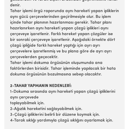
denir.
Tahar işlemi örgü raporunda aynı hareketi yapan ipliklerin
aynı gücü çerçevelerinden geçirilmesiyle olur. Bu işlem
içinde tahar planının hazırlanması gerekir. Tahar planı
hazırlanırken aynı hareketi yapan çözgü iplikleri aynı
çerçeveye işaretlenir. Farklı hareket yapan çözgüler ise
bir sonraki çerçeveye işaretlenir. Aşağıdaki örnekte dört
çözgü ipliğide farklı hareket yaptığı için ayrı ayrı
çerçevelere işaretlenmiş ve bu plana göre de ayrı ayrı
çerçevelerden geçecektir.
Tahar işlemi dokuma örgüsünün oluşumunda ana
faktörlerden birisidir. Tahar işleminde yapılacak bir hata
dokuma örgüsünün bozulmasına sebep olacaktır.
2-TAHAR YAPMANIN NEDENLERİ:
1-Dokuma sırasında aynı hareketi yapan çözgü ipliklerini
aynı çerçevede
toplayabilmek için.
2-Ağızlık hareketini sağlayabilmek için.
3-Çözgü ipliklerini belirli bir düzene koymak için.
4-Tarak sıklığı yardımıyla çözgü sıklığını ayarlamak için.