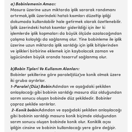
a) Bobinlemenin Amacı:
Masura üzerine uzun miktarda iplik sararak randımanı
artırmak,iplik üzerindeki hatalı kısımları düzeltip ipliği
dokumada kullanılabilir hale getirmek olarak özetlenebilir.
İplik üzerindeki hatalı kısımlar giderildiği için iler ki
işlemlerde iplik kopmaları da büyük ölçüde azalacağından
çalışma kolaylığı da sağlanmış olur. Yine bobinleme ile iplik
üzerine uzun miktarda iplik sarıldığı için iplik bitişlerinden
ve iplikleri birbirine eklemek için kaybolacak zaman ve
işgücünden büyük oranda tasarruf sağlanmış olur.
b)Bobin Tipleri Ve Kullanım Alanları:
Bobinler şekillerine göre paralel(düz)ve konik olmak üzere
iki gruba ayrılırlar.
1-Paralel (Düz) Bobin:
Adından ve aşağıdaki şekilden
anlaşılacağı gibi bobinin sarıldığı masura düz olduğundan
sarım sonucu oluşan bobinde düz şekildedir. Bobinler
çapraz şekilde sarılırlar.
2-Konik bobin:
Adından ve aşağıdaki şekilden anlaşılacağı
gibi bobinin sarıldığı masura konik biçimde olduğundan
sarım sonucu oluşan bobinde konik olur. Koniklik açısı
ipliğin cinsine ve bobinin kullanılacağı yere göre değişir.