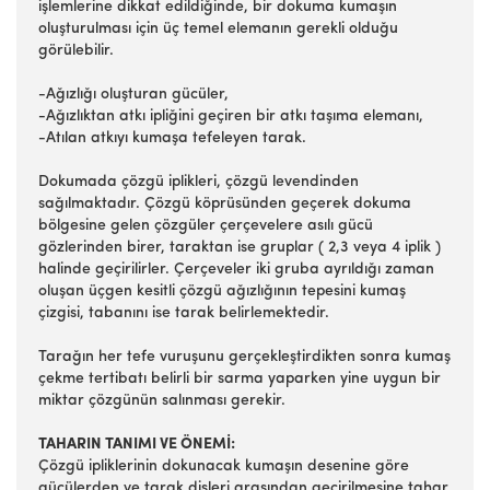
işlemlerine dikkat edildiğinde, bir dokuma kumaşın
oluşturulması için üç temel elemanın gerekli olduğu
görülebilir.
-Ağızlığı oluşturan gücüler,
-Ağızlıktan atkı ipliğini geçiren bir atkı taşıma elemanı,
-Atılan atkıyı kumaşa tefeleyen tarak.
Dokumada çözgü iplikleri, çözgü levendinden
sağılmaktadır. Çözgü köprüsünden geçerek dokuma
bölgesine gelen çözgüler çerçevelere asılı gücü
gözlerinden birer, taraktan ise gruplar ( 2,3 veya 4 iplik )
halinde geçirilirler. Çerçeveler iki gruba ayrıldığı zaman
oluşan üçgen kesitli çözgü ağızlığının tepesini kumaş
çizgisi, tabanını ise tarak belirlemektedir.
Tarağın her tefe vuruşunu gerçekleştirdikten sonra kumaş
çekme tertibatı belirli bir sarma yaparken yine uygun bir
miktar çözgünün salınması gerekir.
TAHARIN TANIMI VE ÖNEMİ:
Çözgü ipliklerinin dokunacak kumaşın desenine göre
gücülerden ve tarak dişleri arasından geçirilmesine tahar