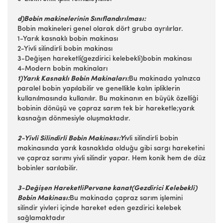
d)Bobin makinelerinin Sınıflandırılması:
Bobin makineleri genel olarak dört gruba ayrılırlar.
1-Yarık kasnaklı bobin makinası
2-Yivli silindirli bobin makinası
3-Değişen hareketli(gezdirici kelebekli)bobin makinası
4-Modern bobin makinaları
1)Yarık Kasnaklı Bobin Makinaları:
Bu makinada yalnızca
paralel bobin yapılabilir ve genellikle kalın ipliklerin
kullanılmasında kullanılır. Bu makinanın en büyük özelliği
bobinin dönüşü ve çapraz sarım tek bir hareketle;yarık
kasnağın dönmesiyle oluşmaktadır.
2-Yivli Silindirli Bobin Makinası:Y
ivli silindirli bobin
makinasında yarık kasnaklıda olduğu gibi sargı hareketini
ve çapraz sarımı yivli silindir yapar. Hem konik hem de düz
bobinler sarılabilir.
3-Değişen HareketliPervane kanat(Gezdirici Kelebekli)
Bobin Makinası:
Bu makinada çapraz sarım işlemini
silindir yivleri içinde hareket eden gezdirici kelebek
sağlamaktadır