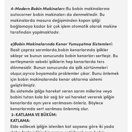
4-Modern Bobin Makinaları:
Bu bobin makinalarına
autocorner bobin makinaları da denmektedir. Bu
makinalarda masura değişiminden kopan ipliği
bağlamaya kadar bir çok işlem otomatik olarak makine
tarafından yapılmaktadır.
e)Bobin Makinalarında Kenar Yumuşatma Sistemleri:
Basit çapraz sarımlarda,bobin kenarlarında iplikler
sıklaşır ve bunun sonucunda bobin kenarları sertleşir. Bu
sertleşmenin sebebi ipliklerin hep kenarlarda ters
dönmesidir. Bunun sonucunda da iplik sürtünmeleri
oluşur,ayrıca boyamada problemler çıkar. Bunu önlemek
için bobin makinalarında kenar aktarma sistemi
geliştirilmiştir.
Bu sistemde ipliğe hareket veren sarım millerine veya
bobini tutan kola bir sağ bir sol hareket vererek ipliğin
kenarlarda aynı yere sarılmasını önleriz. Böylece
kenarlarında sert sarılması önlenmiş olur.
2-KATLAMA VE BÜKÜM:
KATLAMA:
Elde edilecek ipliğin istenilen kat sayısına göre iki yada