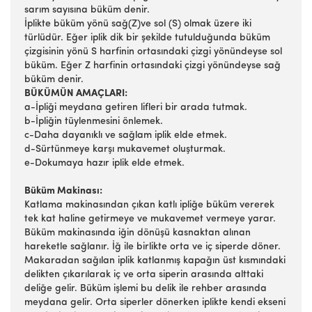
sarım sayısına büküm denir.
İplikte büküm yönü sağ(Z)ve sol (S) olmak üzere iki
türlüdür. Eğer iplik dik bir şekilde tutulduğunda büküm
çizgisinin yönü S harfinin ortasındaki çizgi yönündeyse sol
büküm. Eğer Z harfinin ortasındaki çizgi yönündeyse sağ
büküm denir.
BÜKÜMÜN AMAÇLARI:
a-İpliği meydana getiren lifleri bir arada tutmak.
b-İpliğin tüylenmesini önlemek.
c-Daha dayanıklı ve sağlam iplik elde etmek.
d-Sürtünmeye karşı mukavemet oluşturmak.
e-Dokumaya hazır iplik elde etmek.
Büküm Makinası:
Katlama makinasından çıkan katlı ipliğe büküm vererek
tek kat haline getirmeye ve mukavemet vermeye yarar.
Büküm makinasında iğin dönüşü kasnaktan alınan
hareketle sağlanır. İğ ile birlikte orta ve iç siperde döner.
Makaradan sağılan iplik katlanmış kapağın üst kısmındaki
delikten çıkarılarak iç ve orta siperin arasında alttaki
deliğe gelir. Büküm işlemi bu delik ile rehber arasında
meydana gelir. Orta siperler dönerken iplikte kendi ekseni