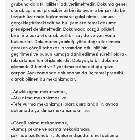
grubuna da atkı iplikleri adı verilmektedir. Dokuma genel
olarak üç temel prensibin birbiri ile uyumlu bir şekilde bir
tezgah üzerinde toplanması ve çalıştırılması sonucu
gerçekleştirilmektedir ve bu işlemlere temel dokuma
prensipleri denilmektedir. Dokumada çözgü iplikleri
birbirine paralel olarak belli bir sayıda ve yan yana
bulunurlar. Dokumanın yapıldığı yöne doğru ilerlemesi
gereken çözgü tabakası arasından atkı ipliğinin
geçirilmesi ve bunun kumaşa dahil edilmesi sürekli olarak
tekrarlanan temel işlemlerdir. Dolayısıyla bir dokuma
işleminde 3 temel ve 2 yardımcı safha olduğu göze
çarpar. Aynı zamanda dokumanın da üç temel prensibi
olarak bilinen bu mekanizmalar,
-Ağızlık açma mekanizması,
-Atkı atma mekanizması ve
-Tefe vurma mekanizması olarak sıralanabilir. ayrıca
dokumada yardımcı mekanizmalar ise,
-Çözgü salma mekanizması,
-Kumaş çekme ve sarma mekanizması,
şeklinde özetlenebilir. Bunların dışında temel dokuma