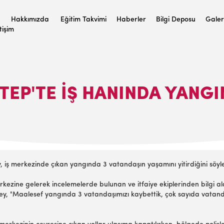
Hakkımızda
Eğitim Takvimi
Haberler
Bilgi Deposu
Galer
etişim
TEP'TE IŞ HANINDA YANGIN
iş merkezinde çıkan yangında 3 vatandaşın yaşamını yitirdiğini söyle
kezine gelerek incelemelerde bulunan ve itfaiye ekiplerinden bilgi ala
elbey, "Maalesef yangında 3 vatandaşımızı kaybettik, çok sayıda vat