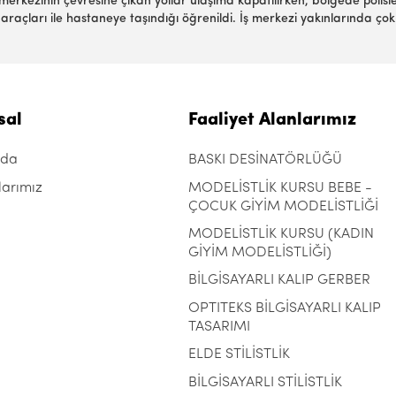
rkezinin çevresine çıkan yollar ulaşıma kapatılırken, bölgede polisle
raçları ile hastaneye taşındığı öğrenildi. İş merkezi yakınlarında çok
sal
Faaliyet Alanlarımız
zda
BASKI DESİNATÖRLÜĞÜ
larımız
MODELİSTLİK KURSU BEBE -
ÇOCUK GİYİM MODELİSTLİĞİ
MODELİSTLİK KURSU (KADIN
GİYİM MODELİSTLİĞİ)
BİLGİSAYARLI KALIP GERBER
OPTITEKS BİLGİSAYARLI KALIP
TASARIMI
ELDE STİLİSTLİK
BİLGİSAYARLI STİLİSTLİK