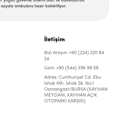
r yoğun güvenlik önlemi aldı. İlk dakikalarda
 sayıda ambulans hazır bekletiliyor.
İletişim
Bizi Arayın: +90 (224) 220 84
24
Gsm: +90 (544) 396 98 58
Adres: Cumhuriyet Cd. Ebu
İshak Mh. İshak Sk. No:1
Osmangazi/BURSA (KAYIHAN
MEYDANI, KAYIHAN AÇIK
OTOPARKI KARŞISI)