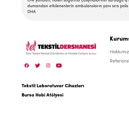
Öte yandan, halen soğutma çalışmalarının sürdüğü iş me
dumandan etkilenenlerin ambulansların yanı sıra polis a
DHA
Kurum
Hakkımı
Referans
Tekstil Laboratuvar Cihazları
Bursa Hobi Atölyesi