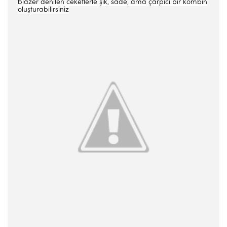
blazer denilen ceketlerle şık, sade, ama çarpıcı bir kombin
oluşturabilirsiniz