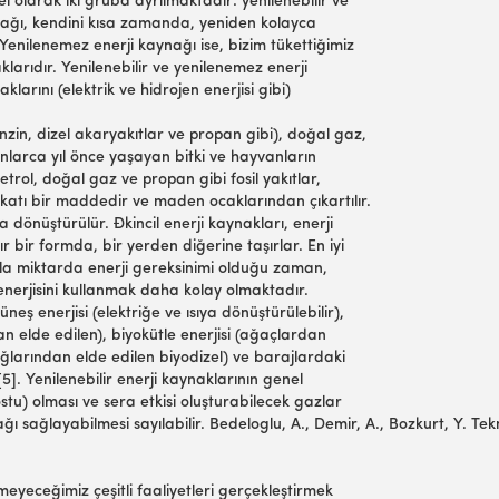
el olarak iki gruba ayrılmaktadır: yenilenebilir ve
aynağı, kendini kısa zamanda, yeniden kolayca
Yenilenemez enerji kaynağı ise, bizim tükettiğimiz
arıdır. Yenilenebilir ve yenilenemez enerji
naklarını (elektrik ve hidrojen enerjisi gibi)
nzin, dizel akaryakıtlar ve propan gibi), doğal gaz,
onlarca yıl önce yaşayan bitki ve hayvanların
etrol, doğal gaz ve propan gibi fosil yakıtlar,
katı bir maddedir ve maden ocaklarından çıkartılır.
 dönüştürülür. Đkincil enerji kaynakları, enerji
ılır bir formda, bir yerden diğerine taşırlar. En iyi
k fazla miktarda enerji gereksinimi olduğu zaman,
n enerjisini kullanmak daha kolay olmaktadır.
eş enerjisi (elektriğe ve ısıya dönüştürülebilir),
dan elde edilen), biyokütle enerjisi (ağaçlardan
larından elde edilen biyodizel) ve barajlardaki
5]. Yenilenebilir enerji kaynaklarının genel
ostu) olması ve sera etkisi oluşturabilecek gazlar
ağı sağlayabilmesi sayılabilir. Bedeloglu, A., Demir, A., Bozkurt, Y. T
meyeceğimiz çeşitli faaliyetleri gerçekleştirmek