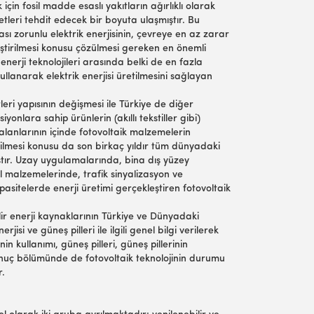
için fosil madde esaslı yakıtların ağırlıklı olarak
etleri tehdit edecek bir boyuta ulaşmıştır. Bu
ı zorunlu elektrik enerjisinin, çevreye en az zarar
leştirilmesi konusu çözülmesi gereken en önemli
 enerji teknolojileri arasında belki de en fazla
kullanarak elektrik enerjisi üretilmesini sağlayan
leri yapısının değişmesi ile Türkiye de diğer
yonlara sahip ürünlerin (akıllı tekstiller gibi)
 alanlarının içinde fotovoltaik malzemelerin
tirilmesi konusu da son birkaç yıldır tüm dünyadaki
ıştır. Uzay uygulamalarında, bina dış yüzey
il malzemelerinde, trafik sinyalizasyon ve
pasitelerde enerji üretimi gerçekleştiren fotovoltaik
lir enerji kaynaklarının Türkiye ve Dünyadaki
si ve güneş pilleri ile ilgili genel bilgi verilerek
n kullanımı, güneş pilleri, güneş pillerinin
nuç bölümünde de fotovoltaik teknolojinin durumu
r.