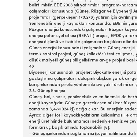
belirtilmiştir. EĐE 2008 yılı yatırımları program-harc
çalışmaları konusunda (Güneş, Rüzgar ve Biyoenerji Ar-
proje tutarı (gerçekleşen 170.278) yatırım için ayrılmıştı
Yenilenebilir enerji kaynakları konusunda, EĐE’nin yürü
Rüzgar enerjisi konusundaki çalışmalar: Rüzgar kaynak
enerjisi potansiyel atlası (REPA II) projesi, EPDK’ya t
enerjisi ölçümü ve fizibilite çalışmaları başlıkları altınd
Güneş enerjisi konusundaki çalışmaları: Güneş enerjisi
termik santral projesi, güneş kollektörü test çalışması, 
düşük maliyetli güneş pili geliştirme ar-ge projesi başl
48
Biyoenerji konusundaki projeler: Biyokütle enerjisi pota
gazlaştırma çalışmaları, dolaşımlı akışkan yatak ar-ge 
karışımlarından piroliz yöntemi ile sıvı yakıt üretimi ar-
2.3. Güneş Enerjisi
Güneş, bol, sınırsız, yenilenebilir ve en önemlisi de h
enerji kaynağıdır. Güneşte gerçekleşen nükleer füzyon r
zamanda 3,47×1024 kJ) açığa çıkar. Bu enerjinin sadece 
Ayrıca diğer fosil kaynaklı yakıtların kullanılması ile 
enerji üretiminde bulunmaması nedeniyle temiz ve çevre
formları üç başlık altında toplanabilir [6]:
- Güneş ışınlarından sağlanan ısı (suyun ısıtılmasında ku