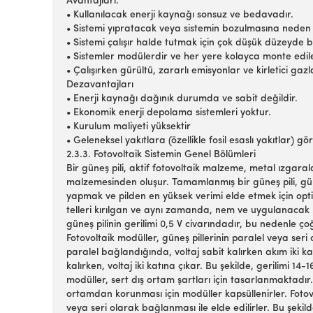
Avantajları:
• Kullanılacak enerji kaynağı sonsuz ve bedavadır.
• Sistemi yıpratacak veya sistemin bozulmasına neden
• Sistemi çalışır halde tutmak için çok düşük düzeyde 
• Sistemler modülerdir ve her yere kolayca monte edile
• Çalışırken gürültü, zararlı emisyonlar ve kirletici ga
Dezavantajları
• Enerji kaynağı dağınık durumda ve sabit değildir.
• Ekonomik enerji depolama sistemleri yoktur.
• Kurulum maliyeti yüksektir
• Geleneksel yakıtlara (özellikle fosil esaslı yakıtlar) gö
2.3.3. Fotovoltaik Sistemin Genel Bölümleri
Bir güneş pili, aktif fotovoltaik malzeme, metal ızgar
malzemesinden oluşur. Tamamlanmış bir güneş pili, gün
yapmak ve pilden en yüksek verimi elde etmek için opti
telleri kırılgan ve aynı zamanda, nem ve uygulanacak b
güneş pilinin gerilimi 0,5 V civarındadır, bu nedenle 
Fotovoltaik modüller, güneş pillerinin paralel veya seri 
paralel bağlandığında, voltaj sabit kalırken akım iki k
kalırken, voltaj iki katına çıkar. Bu şekilde, gerilimi 
modüller, sert dış ortam şartları için tasarlanmaktadır. 
ortamdan korunması için modüller kapsüllenirler. Fotovo
veya seri olarak bağlanması ile elde edilirler. Bu şe