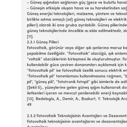
- Güneş ışığından sağlanan güç (gece ve bulutlu hava
- Güneşin etkisiyle oluşan hava ve su hareketinden s
Güneş enerjisi teknolojileri, malzeme, yöntem ve teknol
birlikte ısıtma amaçlı (ısıl) güneş teknolojileri ve elektr
pilleri) olarak iki ana gruba ayrılabilir. Güneş pillerind
güneş teknolojilerinde öncelikle ısı elde edilmektedir, d
[11].
2.3.1 Güneş Pilleri
Fotovoltaik, görünür veya diğer ışık ışınlarına maruz kal
yapabilme özelliğidir. “Fotovoltaik” sözcüğü, ışık anla
“voltaik” sözcüklerinin birleşmesi ile oluşturulmuştur. Fo
kullanılabilir güce çeviren donanımları açıklamak için ku
“Fotovoltaik pil” ise fotovoltaik özellik sonucu elektrik 
“Fotovoltaik pil” tanımlaması kullanılmasına rağmen, “
pil”, “güneş pili”, “fototronik fotopil” gibi isimlerle de a
(Şekil 5)., yüzeylerine gelen güneş ışığını kullanarak 
iletkenleri içeren ve mevcut yenilenebilir enerji kaynak
[13]. Bedeloglu, A., Demir, A., Bozkurt, Y. Teknolojik 
49
2.3.2 Fotovoltaik Teknolojisinin Avantajları ve Dezavant
Fotovoltaik teknolojisinin avantajlarını ve dezavantajları