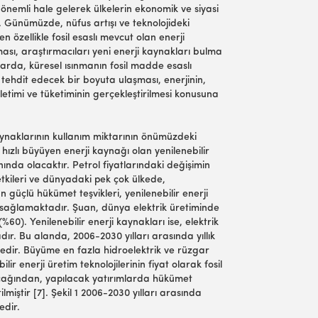
nemli hale gelerek ülkelerin ekonomik ve siyasi
r. Günümüzde, nüfus artışı ve teknolojideki
en özellikle fosil esaslı mevcut olan enerji
ması, araştırmacıları yeni enerji kaynakları bulma
larda, küresel ısınmanın fosil madde esaslı
i tehdit edecek bir boyuta ulaşması, enerjinin,
letimi ve tüketiminin gerçekleştirilmesi konusuna
.
aynaklarının kullanım miktarının önümüzdeki
n hızlı büyüyen enerji kaynağı olan yenilenebilir
anında olacaktır. Petrol fiyatlarındaki değişimin
l etkileri ve dünyadaki pek çok ülkede,
lan güçlü hükümet teşvikleri, yenilenebilir enerji
ini sağlamaktadır. Şuan, dünya elektrik üretiminde
60). Yenilenebilir enerji kaynakları ise, elektrik
r. Bu alanda, 2006-2030 yılları arasında yıllık
edir. Büyüme en fazla hidroelektrik ve rüzgar
lir enerji üretim teknolojilerinin fiyat olarak fosil
cağından, yapılacak yatırımlarda hükümet
ilmiştir [7]. Şekil 1 2006-2030 yılları arasında
edir.