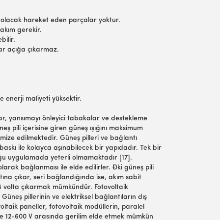
 olacak hareket eden parçalar yoktur.
bakım gerekir.
bilir.
zlar açığa çıkarmaz.
re enerji maliyeti yüksektir.
alar, yansımayı önleyici tabakalar ve destekleme
eş pili içerisine giren güneş ışığını maksimum
mize edilmektedir. Güneş pilleri ve bağlantı
askı ile kolayca aşınabilecek bir yapıdadır. Tek bir
çoğu uygulamada yeterli olmamaktadır [17].
olarak bağlanması ile elde edilirler. Đki güneş pili
atına çıkar, seri bağlandığında ise, akım sabit
14-16 volta çıkarmak mümkündür. Fotovoltaik
Güneş pillerinin ve elektriksel bağlantıların dış
ltaik paneller, fotovoltaik modüllerin, paralel
kilde 12-600 V arasında gerilim elde etmek mümkün