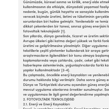
Günümüzde, küresel ısınma ve kirlilik, enerji elde etmek 
kullanılmasının da etkisiyle, dünyadaki yaşamsal faaliy
nedenle, bugün, günlük hayatta ve sanayide kullanılmas
verecek biçimde üretimi, iletimi ve tüketiminin gerçek
sorunlardan biri haline gelmiştir. Yenilenebilir ve temiz
dikkat çekenlerden bir tanesi, sınırsız güneş enerjisini 
fotovoltaik teknolojisidir [1].
Son yıllarda, dünya genelinde, ticaret ve üretim sektör
Avrupa ülkeleri gibi katma değeri yüksek ve farklı fonksi
üretimi ve geliştirilmesine yönelmiştir. Diğer uygulama
tekstillerle çeşitli yöntemler kullanılarak bir araya ge
araştırmacıların ilgilendikleri bir konu olmaya başlam
kaplamalarında veya çatılarda, çadır, ceket gibi tekst
haberleşme sistemlerinde, yoğunlaştırıcılarda farklı ka
yapılar kullanılmaktadır [2-4].
Bu çalışmada, öncelikle enerji kaynakları ve yenilenebi
durumu hakkında bilgi verilmiştir. Daha sonra güneş enerji
Dünya ve Türkiye’deki durumu açısından güneş enerjisini
mevcut uygulama alanlarına örnekler sunulmuştur. So
ve uygulanması ile ilgili genel değerlendirme yapılmıştı
2. FOTOVOLTAĐK TEKNOLOJĐSĐ
2.1. Enerji ve Enerji Kaynakları