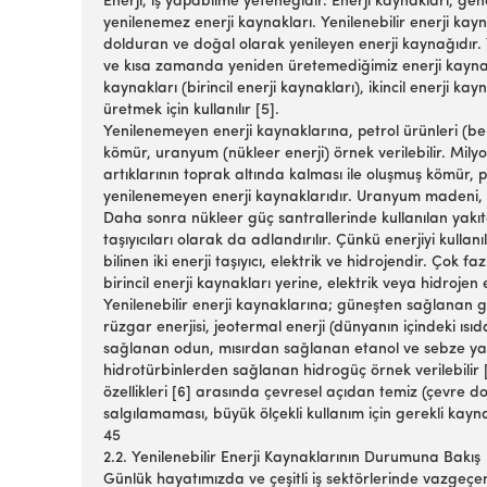
Enerji, iş yapabilme yeteneğidir. Enerji kaynakları, gen
yenilenemez enerji kaynakları. Yenilenebilir enerji k
dolduran ve doğal olarak yenileyen enerji kaynağıdır. 
ve kısa zamanda yeniden üretemediğimiz enerji kaynakl
kaynakları (birincil enerji kaynakları), ikincil enerji kay
üretmek için kullanılır [5].
Yenilenemeyen enerji kaynaklarına, petrol ürünleri (be
kömür, uranyum (nükleer enerji) örnek verilebilir. Mily
artıklarının toprak altında kalması ile oluşmuş kömür, p
yenilenemeyen enerji kaynaklarıdır. Uranyum madeni, 
Daha sonra nükleer güç santrallerinde kullanılan yakıta
taşıyıcıları olarak da adlandırılır. Çünkü enerjiyi kullan
bilinen iki enerji taşıyıcı, elektrik ve hidrojendir. Ço
birincil enerji kaynakları yerine, elektrik veya hidroje
Yenilenebilir enerji kaynaklarına; güneşten sağlanan gün
rüzgar enerjisi, jeotermal enerji (dünyanın içindeki ısı
sağlanan odun, mısırdan sağlanan etanol ve sebze yağ
hidrotürbinlerden sağlanan hidrogüç örnek verilebilir [
özellikleri [6] arasında çevresel açıdan temiz (çevre d
salgılamaması, büyük ölçekli kullanım için gerekli kayn
45
2.2. Yenilenebilir Enerji Kaynaklarının Durumuna Bakış
Günlük hayatımızda ve çeşitli iş sektörlerinde vazgeçe