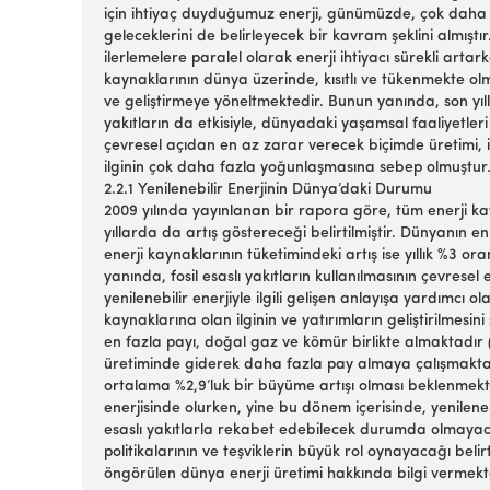
için ihtiyaç duyduğumuz enerji, günümüzde, çok daha ö
geleceklerini de belirleyecek bir kavram şeklini almıştı
ilerlemelere paralel olarak enerji ihtiyacı sürekli artark
kaynaklarının dünya üzerinde, kısıtlı ve tükenmekte ol
ve geliştirmeye yöneltmektedir. Bunun yanında, son yıl
yakıtların da etkisiyle, dünyadaki yaşamsal faaliyetler
çevresel açıdan en az zarar verecek biçimde üretimi, i
ilginin çok daha fazla yoğunlaşmasına sebep olmuştur
2.2.1 Yenilenebilir Enerjinin Dünya’daki Durumu
2009 yılında yayınlanan bir rapora göre, tüm enerji k
yıllarda da artış göstereceği belirtilmiştir. Dünyanın e
enerji kaynaklarının tüketimindeki artış ise yıllık %3 or
yanında, fosil esaslı yakıtların kullanılmasının çevrese
yenilenebilir enerjiyle ilgili gelişen anlayışa yardımcı o
kaynaklarına olan ilginin ve yatırımların geliştirilmes
en fazla payı, doğal gaz ve kömür birlikte almaktadır (%
üretiminde giderek daha fazla pay almaya çalışmaktadı
ortalama %2,9’luk bir büyüme artışı olması beklenmekt
enerjisinde olurken, yine bu dönem içerisinde, yenilenebi
esaslı yakıtlarla rekabet edebilecek durumda olmaya
politikalarının ve teşviklerin büyük rol oynayacağı belirt
öngörülen dünya enerji üretimi hakkında bilgi vermekt