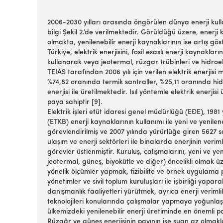
2006-2030 yılları arasında öngörülen dünya enerji kul
bilgi Şekil 2.’de verilmektedir. Görüldüğü üzere, enerji
olmakta, yenilenebilir enerji kaynaklarının ise artış gös
Türkiye, elektrik enerjisini, fosil esaslı enerji kaynakla
kullanarak veya jeotermal, rüzgar trübinleri ve hidroel
TEIAS tarafından 2006 yılı için verilen elektrik enerjisi 
%74,82 oranında termik santraller, %25,11 oranında hid
enerjisi ile üretilmektedir. Isıl yöntemle elektrik enerji
paya sahiptir [9].
Elektrik işleri etüt idaresi genel müdürlüğü (EĐE), 1981
(ETKB) enerji kaynaklarının kullanımı ile yeni ve yenile
görevlendirilmiş ve 2007 yılında yürürlüğe giren 5627 say
ulaşım ve enerji sektörleri ile binalarda enerjinin veri
görevler üstlenmiştir. Kuruluş, çalışmalarını, yeni ve yen
jeotermal, güneş, biyokütle ve diğer) öncelikli olmak 
yönelik ölçümler yapmak, fizibilite ve örnek uygulama 
yönetimler ve sivil toplum kuruluşları ile işbirliği yapar
danışmanlık faaliyetleri yürütmek, ayrıca enerji verimlil
teknolojileri konularında çalışmalar yapmaya yoğunlaşt
ülkemizdeki yenilenebilir enerji üretiminde en önemli pa
Rüzgâr ve güneş enerjisinin payının ise şuan az olmakl