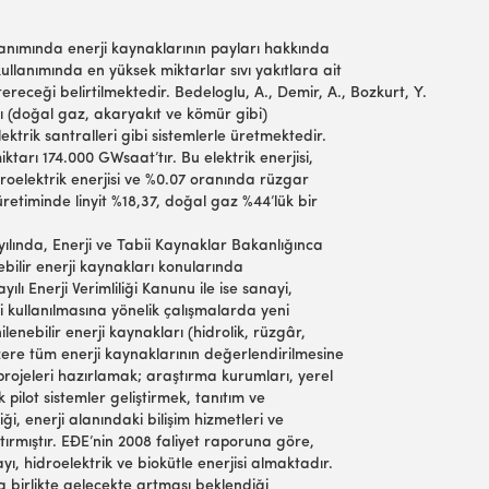
lanımında enerji kaynaklarının payları hakkında
 kullanımında en yüksek miktarlar sıvı yakıtlara ait
tereceği belirtilmektedir. Bedeloglu, A., Demir, A., Bozkurt, Y.
rını (doğal gaz, akaryakıt ve kömür gibi)
ektrik santralleri gibi sistemlerle üretmektedir.
miktarı 174.000 GWsaat’tır. Bu elektrik enerjisi,
roelektrik enerjisi ve %0.07 oranında rüzgar
si üretiminde linyit %18,37, doğal gaz %44’lük bir
 yılında, Enerji ve Tabii Kaynaklar Bakanlığınca
nebilir enerji kaynakları konularında
ılı Enerji Verimliliği Kanunu ile ise sanayi,
mli kullanılmasına yönelik çalışmalarda yeni
ilenebilir enerji kaynakları (hidrolik, rüzgâr,
üzere tüm enerji kaynaklarının değerlendirilmesine
projeleri hazırlamak; araştırma kurumları, yerel
ak pilot sistemler geliştirmek, tanıtım ve
iği, enerji alanındaki bilişim hizmetleri ve
ırmıştır. EĐE’nin 2008 faliyet raporuna göre,
yı, hidroelektrik ve biokütle enerjisi almaktadır.
a birlikte gelecekte artması beklendiği