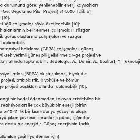
ama durumuna göre, yenilenebilir enerji kaynakları
Ge, Uygulama Pilot Projesi) 314.000 TL’lik bir
r [10].
ttüğü çalışmalar şöyle özetlenebilir [10]:
 alanlarının belirlenmesi çalışmaları, rüzgar
eknik görüş oluşturma çalışmaları ve rüzgar
a toplanabilir.
 potansiyel belirleme (GEPA) çalışmaları, güneş
yüksek verimli güneş pili geliştirme ar-ge projesi ve
ıkları altında toplanabilir. Bedeloglu, A., Demir, A., Bozkurt, Y. Tekno
nsiyeli atlası (BEPA) oluşturulması, biyokütle
projesi, atık plastik, biyokütle ve kömür
ge projesi başlıkları altında toplanabilir [10].
erhangi bir bedel ödenmeden kolayca erişilebilen bir
eaksiyonları ile çok büyük bir enerji (birim
5×10-11’ lik bir kısmı dünya yüzeyine ulaşır.
ortaya çıkan çevresel sorunların güneş ışığından
 dostu bir enerjidir. Güneş enerjisinin farklı
llanılan çeşitli yöntemler için)