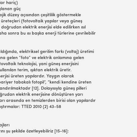
lar hariç)
ağlanan güç
ojik düzey açısından çeşitlilik göstermekle
ik üreteçleri (fotovoltaik yapılar veya güneş
e doğrudan elektrik enerjisi elde edilirken ısıl
aha sonra bu ısı başka enerji türlerine çevrilebilir
dığında, elektriksel gerilim farkı (voltaj) üretimi
mına gelen “foto” ve elektrik anlamına gelen
tovoltaik teknolojisi, yani güneş enerjisini
llanılan terim, ışıktan elektrik üretir.
enerjisi üreten yapılardır. Yaygın olarak
bariyer tabakalı fotopil”, “kendi kendine üreten
dlandırılmaktadır [12]. Dolayısıyla güneş pilleri
doğrudan elektrik enerjisine dönüştüren yarı
ları arasında en temizlerden birisi olan yapılardır
Araştırmalar: TTED 2010 (2) 43-58
ajları
nı şu şekilde özetleyebiliriz [15-16]: