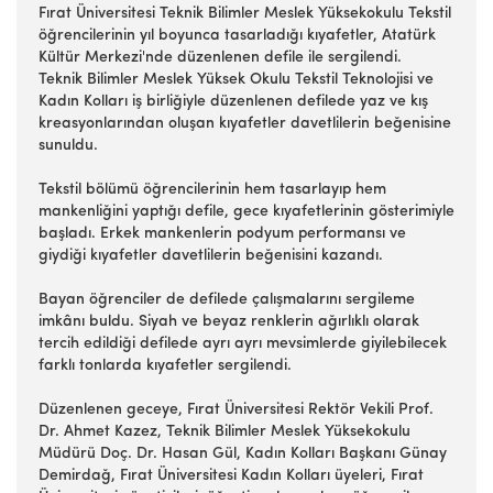
Fırat Üniversitesi Teknik Bilimler Meslek Yüksekokulu Tekstil
öğrencilerinin yıl boyunca tasarladığı kıyafetler, Atatürk
Kültür Merkezi'nde düzenlenen defile ile sergilendi.
Teknik Bilimler Meslek Yüksek Okulu Tekstil Teknolojisi ve
Kadın Kolları iş birliğiyle düzenlenen defilede yaz ve kış
kreasyonlarından oluşan kıyafetler davetlilerin beğenisine
sunuldu.
Tekstil bölümü öğrencilerinin hem tasarlayıp hem
mankenliğini yaptığı defile, gece kıyafetlerinin gösterimiyle
başladı. Erkek mankenlerin podyum performansı ve
giydiği kıyafetler davetlilerin beğenisini kazandı.
Bayan öğrenciler de defilede çalışmalarını sergileme
imkânı buldu. Siyah ve beyaz renklerin ağırlıklı olarak
tercih edildiği defilede ayrı ayrı mevsimlerde giyilebilecek
farklı tonlarda kıyafetler sergilendi.
Düzenlenen geceye, Fırat Üniversitesi Rektör Vekili Prof.
Dr. Ahmet Kazez, Teknik Bilimler Meslek Yüksekokulu
Müdürü Doç. Dr. Hasan Gül, Kadın Kolları Başkanı Günay
Demirdağ, Fırat Üniversitesi Kadın Kolları üyeleri, Fırat