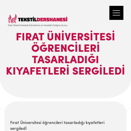
FIRAT ÜNIVERSITESI
ÖĞRENCILERI
TASARLADIĞI
KIYAFETLERI SERGILEDİ
Fırat Üniversitesi öğrencileri tasarladığı kıyafetleri
sergiledİ