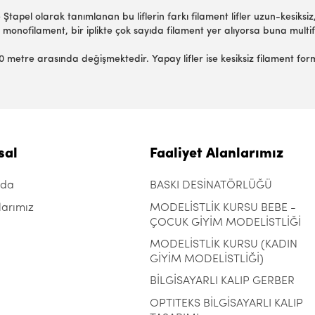
ve Ştapel olarak tanımlanan bu liflerin farkı filament lifler uzun-kesiksiz,
fe monofilament, bir iplikte çok sayıda filament yer alıyorsa buna multi
00 metre arasında değişmektedir. Yapay lifler ise kesiksiz filament form
sal
Faaliyet Alanlarımız
zda
BASKI DESİNATÖRLÜĞÜ
larımız
MODELİSTLİK KURSU BEBE -
ÇOCUK GİYİM MODELİSTLİĞİ
MODELİSTLİK KURSU (KADIN
GİYİM MODELİSTLİĞİ)
BİLGİSAYARLI KALIP GERBER
OPTITEKS BİLGİSAYARLI KALIP