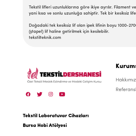
Tekstil lifleri uzunluklarına göre ikiye ayrılır. Filament 
yani kısa ve sonlu uzunluğa sahiptir. Tek bir kesiksiz li
Doğadaki tek kesiksiz lif olan ipek lifinin boyu 1000-27
(ştapel) lif haline getirilmek için kesilebilir.
tekstilteknik.com
Kurum
Hakkımı
Referans
Tekstil Laboratuvar Cihazları
Bursa Hobi Atölyesi