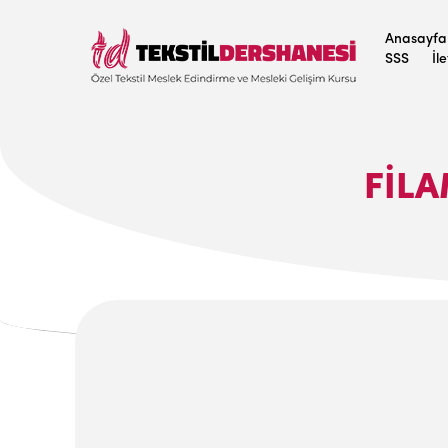
Anasayfa
SSS
İl
FILA