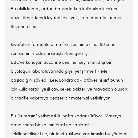
modanın geleceği tasarımdan çok, akıllı kumaşlarda gizli.
Bu akıllı kumaşlardan bahsederken kullanılabilecek en
güzel örnek kendi kıyafetlerini yetiştiren moda tasarımcısı
Suzanne Lee.
Kıyafetleri fermente etme fikri Lee’nin aklına, 50 sene
sonrasının modasını araştırırken gelmiş.
BBC’ye konuşan Suzanne Lee, her şeyin tanıdığı bir
biyoloğun laboratuvarında giysi yetiştirme fikriyle
başladığını söyledi. Lee, Londra’daki atölyesini sırf bunun
için kullanarak, yeşil çay, şeker, bakteri ve mayadan oluşan
bir tarifle vaketaya benzer bir materyal yetiştiriyor.
Bu “kumaşın” yetişmesi iki hafta kadar sürüyor. Materyal
daha sonra bir kalıbın etrafına sarılarak
şekillendiriliyor.Lee, bir terzi kalıbının yardımıyla bu yöntemi