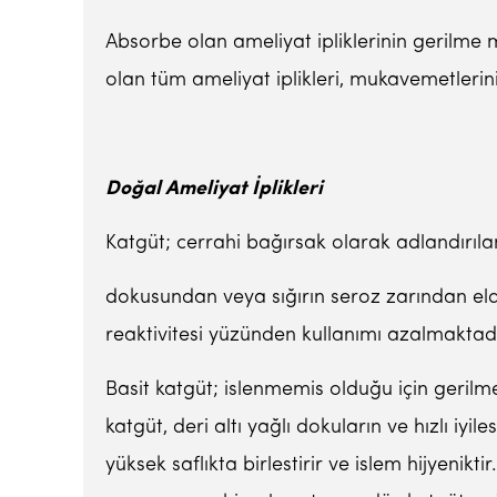
Absorbe olan ameliyat ipliklerinin geril
olan tüm ameliyat iplikleri, mukavemetlerin
Do
ğ
al Ameliyat
İ
plikleri
Katgüt; cerrahi bağırsak olarak adlandırıl
dokusundan veya sığırın seroz zarından eld
reaktivitesi yüzünden kullanımı azalmaktadı
Basit katgüt; islenmemis olduğu için geri
katgüt, deri altı yağlı dokuların ve hızlı i
yüksek saflıkta birlestirir ve islem hijyeni