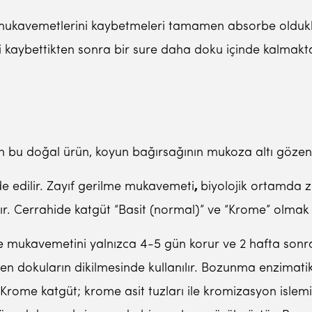
me mukavemetlerini kaybetmeleri tamamen absorbe oldu
i kaybettikten sonra bir sure daha doku içinde kalmakta
an bu doğal ürün, koyun bağırsağının mukoza altı gözen
e edilir. Zayıf gerilme mukavemeti
,
biyolojik ortamda z
r. Cerrahide katgüt “Basit (normal)” ve “Krome” olmak üz
lme mukavemetini yalnızca 4-5 gün korur ve 2 hafta so
yilesen dokuların dikilmesinde kullanılır. Bozunma enzimat
ktir.Krome katgüt; krome asit tuzları ile kromizasyon isl