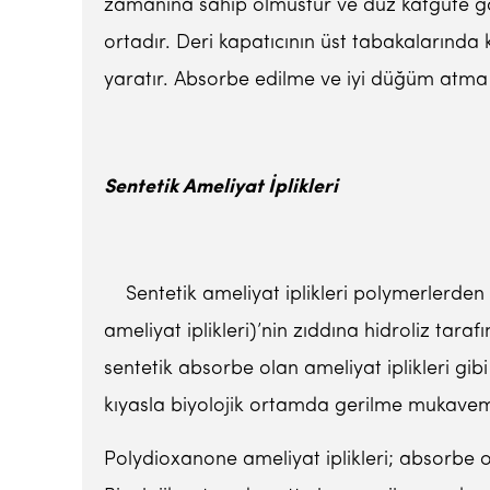
zamanına sahip olmustur ve düz katgüte g
ortadır. Deri kapatıcının üst tabakalarında k
yaratır. Absorbe edilme ve iyi düğüm atma ö
Sentetik Ameliyat
İ
plikleri
Sentetik ameliyat iplikleri polymerlerden e
ameliyat iplikleri)’nin zıddına hidroliz tar
sentetik absorbe olan ameliyat iplikleri gib
kıyasla biyolojik ortamda gerilme mukaveme
Polydioxanone ameliyat iplikleri; absorbe ol