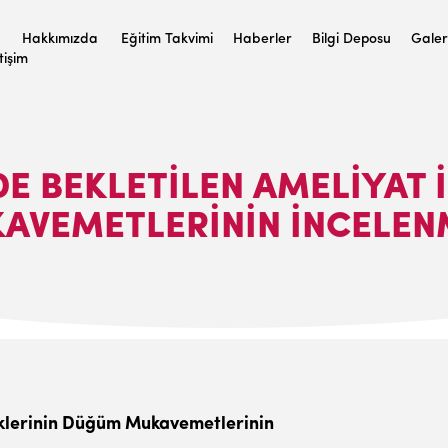
Hakkımızda
Eğitim Takvimi
Haberler
Bilgi Deposu
Galer
etişim
DE BEKLETILEN AMELIYAT 
AVEMETLERININ İNCELEN
klerinin Dü
ğ
üm Mukavemetlerinin