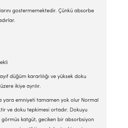
klarını gostermemektedir. Çünkü absorbe
dırlar.
ekli
ayıf düğüm kararlılığı ve yüksek doku
ere ikiye ayrılır.
nra yara emniyeti tamamen yok olur Normal
iktir ve doku tepkimesi ortadır. Dokuyu
emi görmüs katgüt, geciken bir absorbsiyon