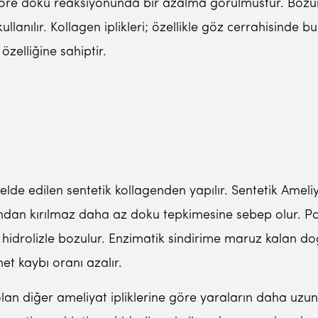
öre doku reaksiyonunda bir azalma görülmüstür. Bozu
ullanılır. Kollagen iplikleri; özellikle göz cerrahisinde 
zelliğine sahiptir.
lde edilen sentetik kollagenden yapılır. Sentetik Ameli
afından kırılmaz daha az doku tepkimesine sebep olur. Pol
i hidrolizle bozulur. Enzimatik sindirime maruz kalan do
t kaybı oranı azalır.
an diğer ameliyat ipliklerine göre yaraların daha uzun 