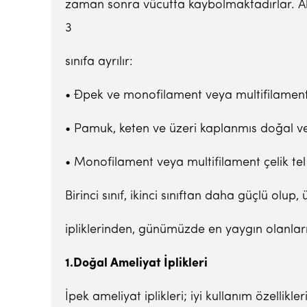
zaman sonra vücutta kaybolmaktadırlar. Abs
3
sınıfa ayrılır:
• Đpek ve monofilament veya multifilament s
• Pamuk, keten ve üzeri kaplanmıs doğal ve 
• Monofilament veya multifilament çelik tel 
Birinci sınıf, ikinci sınıftan daha güçlü ol
ipliklerinden, günümüzde en yaygın olanları;
1.Do
ğ
al Ameliyat
İ
plikleri
İpek ameliyat iplikleri; iyi kullanım özellik