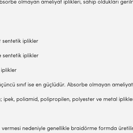
orbe olmayan ameliyat iplikleri, sahip oldukları geri
entetik iplikler
sentetik iplikler
iplikler
up, üçüncü sınıf ise en güçlüdür. Absorbe olmayan ameliyat
 ipek, poliamid, polipropilen, polyester ve metal iplikler
leri vermesi nedeniyle genellikle braidörme formda üretil