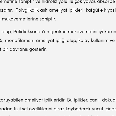
emetine sahiptir ve hidroliz yolu ile çok yavas absorbe 
zaltır. Polyglikolik asit ameliyat iplikleri; katgüt’e kı
 mukavemetlerine sahiptir.
lup, Polidioksanon’un gerilme mukavemetini iyi koruma ö
n 25; monofilament ameliyat ipliği olup, kolay kullanım 
 bir davranıs gösterir.
bilen ameliyat iplikleridir. Bu iplikler, canlı dokuda,
madan fiziksel özelliklerini biraz kaybederek vücut için