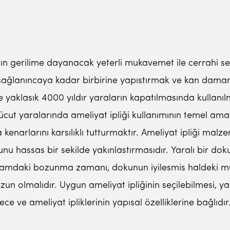
ızın gerilime dayanacak yeterli mukavemet ile cerrahi 
i sağlanıncaya kadar birbirine yapıstırmak ve kan damar
 ve yaklasık 4000 yıldır yaraların kapatılmasında kulla
cut yaralarında ameliyat ipliği kullanımının temel ama
 kenarlarını karsılıklı tutturmaktır. Ameliyat ipliği mal
u hassas bir sekilde yakınlastırmasıdır. Yaralı bir dok
 ortamdaki bozunma zamanı, dokunun iyilesmis haldeki
olmalıdır. Uygun ameliyat ipliğinin seçilebilmesi, yara 
e ve ameliyat ipliklerinin yapısal özelliklerine bağlıdır