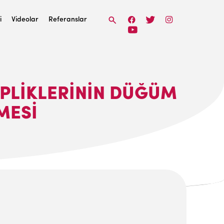
i
Videolar
Referanslar
İPLIKLERININ DÜĞÜM
MESI