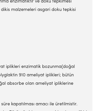
nma enzimatiktir ve doku tepkimesi
bu dikis malzemeleri asgari doku tepkisi
yat iplikleri enzimatik bozunma(doğal
yglaktin 910 ameliyat iplikleri; bütün
ğal absorbe olan ameliyat ipliklerine
süre kapatılması amacı ile üretilmistir.