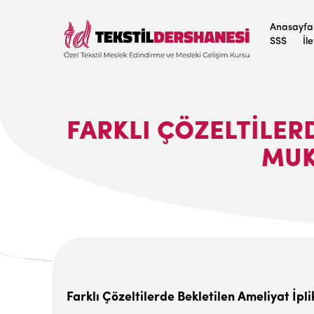
Anasayfa
SSS
İl
FARKLI ÇÖZELTILER
MUK
Farklı Çözeltilerde Bekletilen Ameliyat
İ
pli