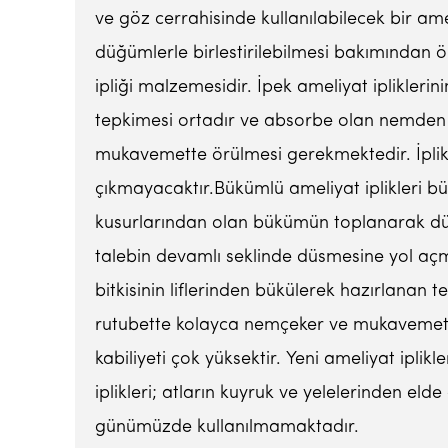
ve göz cerrahisinde kullanılabilecek bir ame
düğümlerle birlestirilebilmesi bakımından ön
ipliği malzemesidir. İpek ameliyat iplikle
tepkimesi ortadır ve absorbe olan nemden d
mukavemette örülmesi gerekmektedir. İplik
çıkmayacaktır.Bükümlü ameliyat iplikleri bü
kusurlarından olan bükümün toplanarak d
talebin devamlı seklinde düsmesine yol açmı
bitkisinin liflerinden bükülerek hazırlanan 
rutubette kolayca nemçeker ve mukavemetind
kabiliyeti çok yüksektir. Yeni ameliyat ipli
iplikleri; atların kuyruk ve yelelerinden eld
günümüzde kullanılmamaktadır.