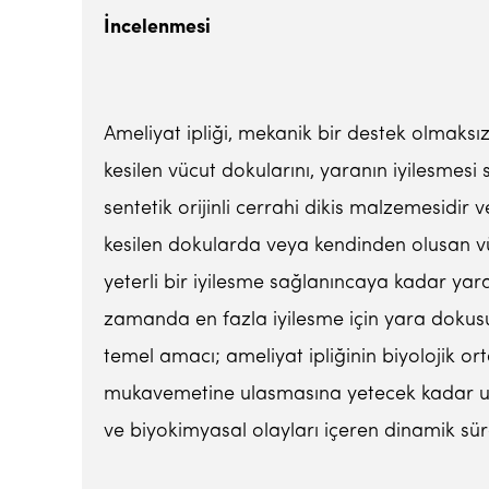
İ
ncelenmesi
Ameliyat ipliği, mekanik bir destek olmaks
kesilen vücut dokularını, yaranın iyilesmes
sentetik orijinli cerrahi dikis malzemesidir
kesilen dokularda veya kendinden olusan vü
yeterli bir iyilesme sağlanıncaya kadar yara
zamanda en fazla iyilesme için yara dokusun
temel amacı; ameliyat ipliğinin biyolojik
mukavemetine ulasmasına yetecek kadar uzun 
ve biyokimyasal olayları içeren dinamik sürec