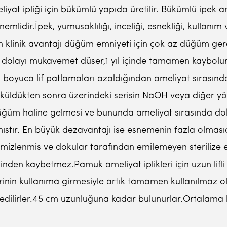
liyat ipliği için bükümlü yapıda üretilir. Bükümlü ipek a
emlidir.İpek, yumusaklılığı, inceliği, esnekliği, kullanı
rinin klinik avantajı düğüm emniyeti için çok az düğüm 
olayı mukavemet düser,1 yıl içinde tamamen kaybolur.Ör
 boyuca lif patlamaları azaldığından ameliyat sırasın
küldükten sonra üzerindeki serisin NaOH veya diğer yönte
üğüm haline gelmesi ve bununda ameliyat sırasında d
stır. En büyük dezavantajı ise esnemenin fazla olmasıdır
temizlenmis ve dokular tarafından emilemeyen sterilize 
en kaybetmez.Pamuk ameliyat iplikleri için uzun lifli 
klerinin kullanıma girmesiyle artık tamamen kullanılmaz o
e edilirler.45 cm uzunluğuna kadar bulunurlar.Ortalama ka