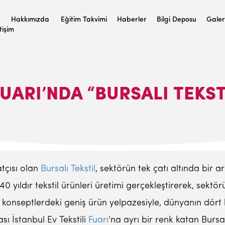
Hakkımızda
Eğitim Takvimi
Haberler
Bilgi Deposu
Galer
etişim
UARI’NDA “BURSALI TEKST
tçısı olan
Bursalı Tekstil
, sektörün tek çatı altında bir
0 yıldır tekstil ürünleri üretimi gerçekleştirerek, sekt
rklı konseptlerdeki geniş ürün yelpazesiyle, dünyanın dört
sı İstanbul Ev Tekstili
Fuarı
'na ayrı bir renk katan Bursal