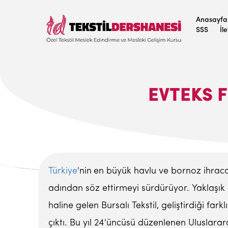
Anasayfa
SSS
İl
EVTEKS F
Türkiye
'nin
en büyük havlu ve bornoz ihraca
adından söz ettirmeyi sürdürüyor. Yaklaşık 4
haline gelen Bursalı Tekstil, geliştirdiği fa
çıktı. Bu yıl 24'üncüsü düzenlenen Uluslarara