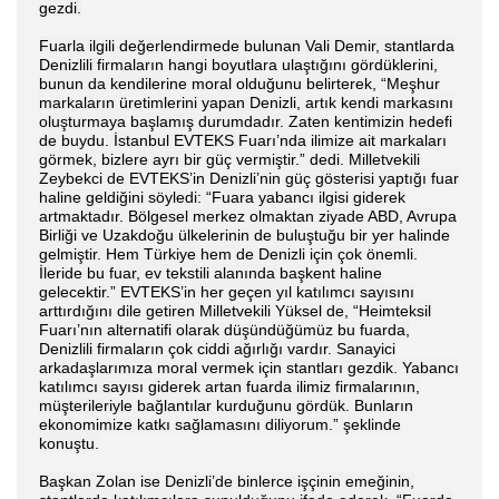
gezdi.
Fuarla ilgili değerlendirmede bulunan Vali Demir, stantlarda
Denizlili firmaların hangi boyutlara ulaştığını gördüklerini,
bunun da kendilerine moral olduğunu belirterek, “Meşhur
markaların üretimlerini yapan Denizli, artık kendi markasını
oluşturmaya başlamış durumdadır. Zaten kentimizin hedefi
de buydu. İstanbul EVTEKS Fuarı’nda ilimize ait markaları
görmek, bizlere ayrı bir güç vermiştir.” dedi. Milletvekili
Zeybekci de EVTEKS’in Denizli’nin güç gösterisi yaptığı fuar
haline geldiğini söyledi: “Fuara yabancı ilgisi giderek
artmaktadır. Bölgesel merkez olmaktan ziyade ABD, Avrupa
Birliği ve Uzakdoğu ülkelerinin de buluştuğu bir yer halinde
gelmiştir. Hem Türkiye hem de Denizli için çok önemli.
İleride bu fuar, ev tekstili alanında başkent haline
gelecektir.” EVTEKS’in her geçen yıl katılımcı sayısını
arttırdığını dile getiren Milletvekili Yüksel de, “Heimteksil
Fuarı’nın alternatifi olarak düşündüğümüz bu fuarda,
Denizlili firmaların çok ciddi ağırlığı vardır. Sanayici
arkadaşlarımıza moral vermek için stantları gezdik. Yabancı
katılımcı sayısı giderek artan fuarda ilimiz firmalarının,
müşterileriyle bağlantılar kurduğunu gördük. Bunların
ekonomimize katkı sağlamasını diliyorum.” şeklinde
konuştu.
Başkan Zolan ise Denizli’de binlerce işçinin emeğinin,