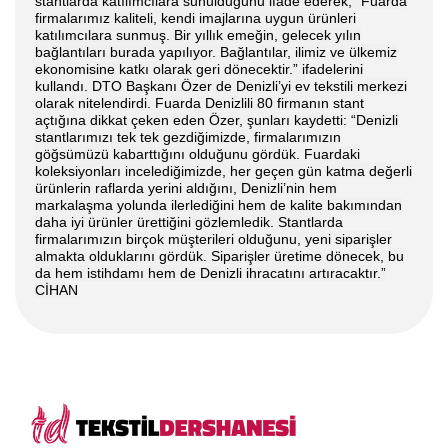
stantlarda katılımcılara sunulduğunu ifade ederek, “Fuarda
firmalarımız kaliteli, kendi imajlarına uygun ürünleri
katılımcılara sunmuş. Bir yıllık emeğin, gelecek yılın
bağlantıları burada yapılıyor. Bağlantılar, ilimiz ve ülkemiz
ekonomisine katkı olarak geri dönecektir.” ifadelerini
kullandı. DTO Başkanı Özer de Denizli’yi ev tekstili merkezi
olarak nitelendirdi. Fuarda Denizlili 80 firmanın stant
açtığına dikkat çeken eden Özer, şunları kaydetti: “Denizli
stantlarımızı tek tek gezdiğimizde, firmalarımızın
göğsümüzü kabarttığını olduğunu gördük. Fuardaki
koleksiyonları incelediğimizde, her geçen gün katma değerli
ürünlerin raflarda yerini aldığını, Denizli’nin hem
markalaşma yolunda ilerlediğini hem de kalite bakımından
daha iyi ürünler ürettiğini gözlemledik. Stantlarda
firmalarımızın birçok müşterileri olduğunu, yeni siparişler
almakta olduklarını gördük. Siparişler üretime dönecek, bu
da hem istihdamı hem de Denizli ihracatını artıracaktır.”
CİHAN