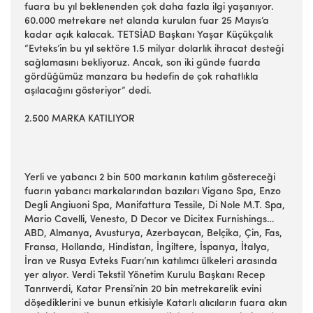
fuara bu yıl beklenenden çok daha fazla ilgi yaşanıyor.
60.000 metrekare net alanda kurulan fuar 25 Mayıs’a
kadar açık kalacak. TETSİAD Başkanı Yaşar Küçükçalık
“Evteks’in bu yıl sektöre 1.5 milyar dolarlık ihracat desteği
sağlamasını bekliyoruz. Ancak, son iki günde fuarda
gördüğümüz manzara bu hedefin de çok rahatlıkla
aşılacağını gösteriyor” dedi.
2.500 MARKA KATILIYOR
Yerli ve yabancı 2 bin 500 markanın katılım göstereceği
fuarın yabancı markalarından bazıları Vigano Spa, Enzo
Degli Angiuoni Spa, Manifattura Tessile, Di Nole M.T. Spa,
Mario Cavelli, Venesto, D Decor ve Dicitex Furnishings…
ABD, Almanya, Avusturya, Azerbaycan, Belçika, Çin, Fas,
Fransa, Hollanda, Hindistan, İngiltere, İspanya, İtalya,
İran ve Rusya Evteks Fuarı’nın katılımcı ülkeleri arasında
yer alıyor. Verdi Tekstil Yönetim Kurulu Başkanı Recep
Tanrıverdi, Katar Prensi’nin 20 bin metrekarelik evini
döşediklerini ve bunun etkisiyle Katarlı alıcıların fuara akın