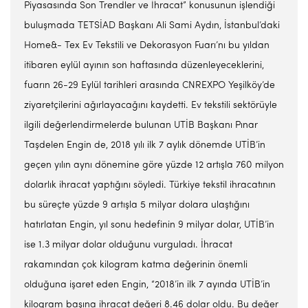
Piyasasında Son Trendler ve İhracat” konusunun işlendiği
buluşmada TETSİAD Başkanı Ali Sami Aydın, İstanbul’daki
Home&- Tex Ev Tekstili ve Dekorasyon Fuarı’nı bu yıldan
itibaren eylül ayının son haftasında düzenleyeceklerini,
fuarın 26-29 Eylül tarihleri arasında CNREXPO Yeşilköy’de
ziyaretçilerini ağırlayacağını kaydetti. Ev tekstili sektörüyle
ilgili değerlendirmelerde bulunan UTİB Başkanı Pınar
Taşdelen Engin de, 2018 yılı ilk 7 aylık dönemde UTİB’in
geçen yılın aynı dönemine göre yüzde 12 artışla 760 milyon
dolarlık ihracat yaptığını söyledi. Türkiye tekstil ihracatının
bu süreçte yüzde 9 artışla 5 milyar dolara ulaştığını
hatırlatan Engin, yıl sonu hedefinin 9 milyar dolar, UTİB’in
ise 1.3 milyar dolar olduğunu vurguladı. İhracat
rakamından çok kilogram katma değerinin önemli
olduğuna işaret eden Engin, “2018’in ilk 7 ayında UTİB’in
kilogram başına ihracat değeri 8.46 dolar oldu. Bu değer