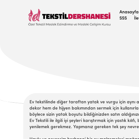
Anasayfa
SSS
İl
Ev tekstilinde diğer taraftan yatak ve vurgu için ayn
dekor hem de hijyen bakımından sermek için kullanırl
böylece sizin yatak boyutu bildiğinizden satın aldığını
Ev Tekstili ile ilgili iyi şeyleri karıştırmak için yastık k
yenilemek gerekmez. Yapmanız gereken tek şey nevresi