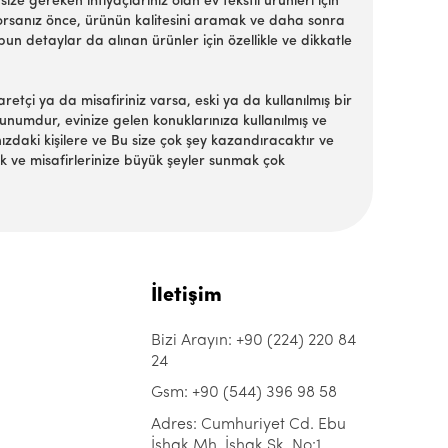
e gereken ihtiyaçlarınız olan ev tekstil ürünleri için
yorsanız önce, ürünün kalitesini aramak ve daha sonra
n detaylar da alınan ürünler için özellikle ve dikkatle
tçi ya da misafiriniz varsa, eski ya da kullanılmış bir
 sunumdur, evinize gelen konuklarınıza kullanılmış ve
ızdaki kişilere ve Bu size çok şey kazandıracaktır ve
mak ve misafirlerinize büyük şeyler sunmak çok
İletişim
Bizi Arayın: +90 (224) 220 84
24
Gsm: +90 (544) 396 98 58
Adres: Cumhuriyet Cd. Ebu
İshak Mh. İshak Sk. No:1