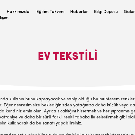
Hakkımızda
Eğitim Takvimi
Haberler
Bilgi Deposu
Galer
etişim
EV TEKSTILI
ı anda kullanın bunu kapsayacak ve sahip olduğu bu muhteşem renkleri 
ar. Eğer nevresim size beklediğinizden yatağınıza daha küçük veya d
zda kendiniz emin olun. Ayrıca sıcaklığını hissetmek ve her yıpranmış 
ılıfı, battaniye ve daha bir sürü farklı renkli tabaka ile eşleştirmek gibi o
m kullanarak da bu sanatı yapabilirsiniz.