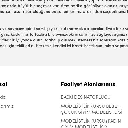
dan satın alınabilir ya da çevrimiçi alışveriş yapmak isterseniz ve siz
asarımlarda büyük bir seçimler var. Ama harika görünüyor olanları arı
natsal tasarımlar olduğunu bu sunumlarımız arasından seçebilirsiniz bu
e nevresim gibi önemli şeyler ile donatmak da gerekir. Evde bir ziyare
tığınız kadar hatta fazlası bile evinizdeki misafirinize sağlayacağınız
eklifleriniz iyi yönde olsun. Mahcup düşmek istemezsiniz sanırsam karşın
mesi için teklif edin. Herkesin kendini iyi hissettirecek sunumları yap
sal
Faaliyet Alanlarımız
zda
BASKI DESİNATÖRLÜĞÜ
larımız
MODELİSTLİK KURSU BEBE -
ÇOCUK GİYİM MODELİSTLİĞİ
MODELİSTLİK KURSU (KADIN
GİYİM MODELİSTLİĞİ)