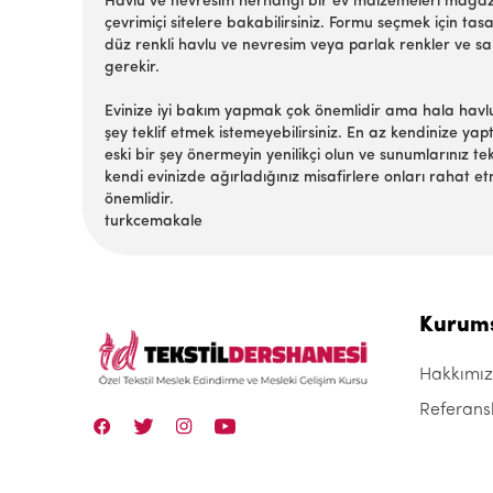
Havlu ve nevresim herhangi bir ev malzemeleri mağazasın
çevrimiçi sitelere bakabilirsiniz. Formu seçmek için t
düz renkli havlu ve nevresim veya parlak renkler ve sa
gerekir.
Evinize iyi bakım yapmak çok önemlidir ama hala havlu v
şey teklif etmek istemeyebilirsiniz. En az kendinize yap
eski bir şey önermeyin yenilikçi olun ve sunumlarınız t
kendi evinizde ağırladığınız misafirlere onları rahat et
önemlidir.
turkcemakale
Kurum
Hakkımı
Referans