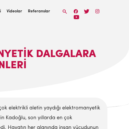
i
Videolar
Referanslar
NYETIK DALGALARA
NLERI
çok elektrikli aletin yaydığı elektromanyetik
yin Kadoğlu, son yıllarda en çok
ledi. Hayatın her alanında insan vücudunun