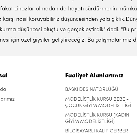
 fakat cihazlar olmadan da hayatı sürdürmenin mümkün
 karşı nasıl koruyabiliriz düşüncesinden yola çıktık.Dün
urma düşüncesi oluştu ve gerçekleştirdik" dedi. "Bu proj
esi için özel giysiler geliştireceğiz. Bu çalışmalarımız 
sal
Faaliyet Alanlarımız
zda
BASKI DESİNATÖRLÜĞÜ
larımız
MODELİSTLİK KURSU BEBE -
ÇOCUK GİYİM MODELİSTLİĞİ
MODELİSTLİK KURSU (KADIN
GİYİM MODELİSTLİĞİ)
BİLGİSAYARLI KALIP GERBER