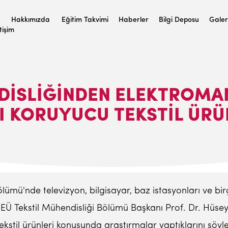
Hakkımızda
Eğitim Takvimi
Haberler
Bilgi Deposu
Galer
etişim
NDISLIĞINDEN ELEKTROMA
I KORUYUCU TEKSTIL ÜRÜ
ölümü'nde televizyon, bilgisayar, baz istasyonları ve bir
. EÜ Tekstil Mühendisliği Bölümü Başkanı Prof. Dr. Hüse
ekstil ürünleri konusunda araştırmalar yaptıklarını söy