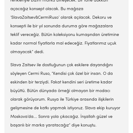
renkleriyle bizim marka birleşecek. Bir tane dükkan
açacağız konsept olacak. Bu mağaza
‘SlavaZaitsev&CermiRuso’ olarak açılacak. Dekoru ve
konsepti ile bir yıl sonunda duruma göre mağazalara
teklif vereceğiz. Bütün koleksiyonu kumaşından üretimine
kadar normal fiyatlarla mal edeceğiz. Fiyatlarımız uçuk
olmayacak” dedi.
Slava Zaitsev ile dostluğunun çok eskilere dayandığını
söyleyen Cermi Ruso, “Kendisi çok özel bir insan. O da
eskinden bir terziydi. Fakat kendini seri üretime kadar
büyüttü. Bütün dünyada örneği olmayan bir modacı
olarak görüyorum. Rusya ile Türkiye arasında ilişkilerin
gelişmesine de katkı yapmak istiyoruz. Slava ekip kuruyor
Moskova’da... Sonra yola çıkacağız. İnşallah güzel ve
başarılı bir marka yaratacağız” diye konuştu.