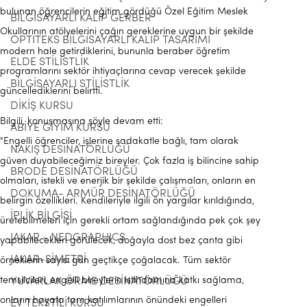
bulunan öğrencilerin eğitim gördüğü Özel Eğitim Meslek
BİLGİSAYARLI KALIP GERBER
Okullarının atölyelerini çağın gereklerine uygun bir şekilde
OPTITEKS BİLGİSAYARLI KALIP TASARIMI
modern hale getirdiklerini, bununla beraber öğretim
ELDE STİLİSTLİK
programlarını sektör ihtiyaçlarına cevap verecek şekilde
BİLGİSAYARLI STİLİSTLİK
güncellediklerini belirtti.
DİKİŞ KURSU
Bilgili, konuşmasına şöyle devam etti:
ABİYE GİYİM KURSU
"Engelli öğrenciler, işlerine sadakatle bağlı, tam olarak
NAKIŞ DESİNATÖRLÜĞÜ
güven duyabileceğimiz bireyler. Çok fazla iş bilincine sahip
BRODE DESİNATÖRLÜĞÜ
olmaları, istekli ve enerjik bir şekilde çalışmaları, onların en
DOKUMA- ARMÜR DESİNATÖRLÜĞÜ
belirgin özellikleri. Kendileriyle ilgili ön yargılar kırıldığında,
İPLİK BİLGİSİ
üretebilmeleri için gerekli ortam sağlandığında pek çok şey
JAKAR - NEDGRAPHICS
yapabilecekleri görülecek, doğayla dost bez çanta gibi
JAKAR-SİMETRİ
örneklerin sayısı gün geçtikçe çoğalacak. Tüm sektör
temsilcileri, engelli bireylerin istihdamına katkı sağlama,
YUVARLAK ÖRME DESİNATÖRLÜĞÜ
onların hayata tam katılımlarının önündeki engelleri
EV TEKSTİLİ KURSU