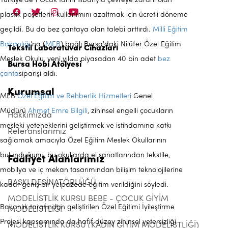
Türkiye'de 1 Ocak tarihi itibarıyla çevreye zararlı olan
plastik poşetlerin kullanımını azaltmak için ücretli döneme
geçildi. Bu da bez çantaya olan talebi arttırdı.
Milli Eğitim
Bakanlığı
'na (
MEB
) bağlı Bursa'daki Nilüfer Özel Eğitim
Tekstil Laboratuvar Cihazları
Meslek Okulu, yeni yılda piyasadan 40 bin adet
bez
Bursa Hobi Atölyesi
çanta
siparişi aldı.
Kurumsal
MEB
Özel Eğitim ve Rehberlik Hizmetleri
Genel
Müdürü
Ahmet Emre Bilgili
, zihinsel engelli çocukların
Hakkımızda
mesleki yeteneklerini geliştirmek ve istihdamına katkı
Referanslarımız
sağlamak amacıyla Özel Eğitim Meslek Okullarının
bulunduğunu, bu okullarda el sanatlarından tekstile,
Faaliyet Alanlarımız
mobilya ve iç mekan tasarımından bilişim teknolojilerine
BASKI DESİNATÖRLÜĞÜ
kadar geniş bir yelpazede eğitim verildiğini söyledi.
MODELİSTLİK KURSU BEBE - ÇOCUK GİYİM
Bakanlık tarafından geliştirilen Özel Eğitimi İyileştirme
MODELİSTLİĞİ
Projesi kapsamında da hafif düzey zihinsel yetersizliği
MODELİSTLİK KURSU (KADIN GİYİM MODELİSTLİĞİ)