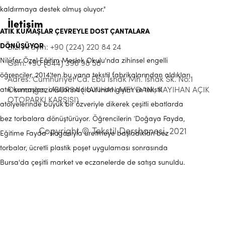
kaldırmaya destek olmuş oluyor."
İletişim
ATIK KUMAŞLAR ÇEVREYLE DOST ÇANTALARA
DÖNÜŞÜYOR
Bizi Arayın: +90 (224) 220 84 24
Nilüfer Özel Eğitim Meslek Okulu'nda zihinsel engelli
Gsm: +90 (544) 396 98 58
öğrenciler, 2014'ten bu yana tekstil fabrikalarından aldıkları
Adres: Cumhuriyet Cd. Ebu İshak Mh. İshak Sk. No:1
atık kumaşları, okullarında bulunan giyim ve tekstil
Osmangazi/BURSA (KAYIHAN MEYDANI, KAYIHAN AÇIK
OTOPARKI KARŞISI)
atölyelerinde büyük bir özveriyle dikerek çeşitli ebatlarda
bez torbalara dönüştürüyor. Öğrencilerin ‘Doğaya Fayda,
Copyright © Tekstil Dershanesi, 2021
Eğitime Fayda’ sloganıyla üretmeye başladıkları bez
torbalar, ücretli plastik poşet uygulaması sonrasında
Bursa'da çeşitli market ve eczanelerde de satışa sunuldu.
Öğrenciler, bu atölyelerde ürettikleri ürünlerle hem doğanın
korunmasına katkı hem de kendilerine maddi kazanç
sağlıyorlar. Vatandaşlar ise doğayla dost bu çantalarla