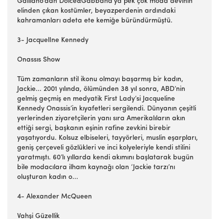
Galliano’dan Dolce&Gabbana’ya pek çok moda devinin
elinden çıkan kostümler, beyazperdenin ardındaki
kahramanları adeta ete kemiğe büründürmüştü.
3- JacquelIne Kennedy
Onassıs Show
Tüm zamanların stil ikonu olmayı başarmış bir kadın,
Jackie... 2001 yılında, ölümünden 38 yıl sonra, ABD’nin
gelmiş geçmiş en medyatik First Lady’si Jacqueline
Kennedy Onassis’in kıyafetleri sergilendi. Dünyanın çeşitli
yerlerinden ziyaretçilerin yanı sıra Amerikalıların akın
ettiği sergi, başkanın eşinin rafine zevkini birebir
yaşatıyordu. Kolsuz elbiseleri, tayyörleri, muslin eşarpları,
geniş çerçeveli gözlükleri ve inci kolyeleriyle kendi stilini
yaratmıştı. 60’lı yıllarda kendi akımını başlatarak bugün
bile modacılara ilham kaynağı olan ‘Jackie tarzı’nı
oluşturan kadın o...
4- Alexander McQueen
Vahşi Güzellik