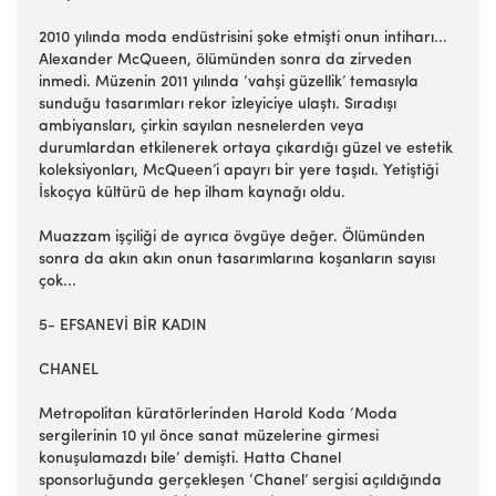
2010 yılında moda endüstrisini şoke etmişti onun intiharı...
Alexander McQueen, ölümünden sonra da zirveden
inmedi. Müzenin 2011 yılında ‘vahşi güzellik’ temasıyla
sunduğu tasarımları rekor izleyiciye ulaştı. Sıradışı
ambiyansları, çirkin sayılan nesnelerden veya
durumlardan etkilenerek ortaya çıkardığı güzel ve estetik
koleksiyonları, McQueen’i apayrı bir yere taşıdı. Yetiştiği
İskoçya kültürü de hep ilham kaynağı oldu.
Muazzam işçiliği de ayrıca övgüye değer. Ölümünden
sonra da akın akın onun tasarımlarına koşanların sayısı
çok...
5- EFSANEVİ BİR KADIN
CHANEL
Metropolitan küratörlerinden Harold Koda ‘Moda
sergilerinin 10 yıl önce sanat müzelerine girmesi
konuşulamazdı bile’ demişti. Hatta Chanel
sponsorluğunda gerçekleşen ‘Chanel’ sergisi açıldığında