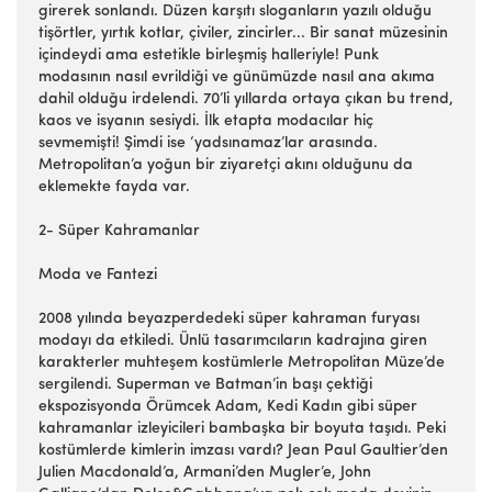
girerek sonlandı. Düzen karşıtı sloganların yazılı olduğu
tişörtler, yırtık kotlar, çiviler, zincirler... Bir sanat müzesinin
içindeydi ama estetikle birleşmiş halleriyle! Punk
modasının nasıl evrildiği ve günümüzde nasıl ana akıma
dahil olduğu irdelendi. 70’li yıllarda ortaya çıkan bu trend,
kaos ve isyanın sesiydi. İlk etapta modacılar hiç
sevmemişti! Şimdi ise ‘yadsınamaz’lar arasında.
Metropolitan’a yoğun bir ziyaretçi akını olduğunu da
eklemekte fayda var.
2- Süper Kahramanlar
Moda ve Fantezi
2008 yılında beyazperdedeki süper kahraman furyası
modayı da etkiledi. Ünlü tasarımcıların kadrajına giren
karakterler muhteşem kostümlerle Metropolitan Müze’de
sergilendi. Superman ve Batman’in başı çektiği
ekspozisyonda Örümcek Adam, Kedi Kadın gibi süper
kahramanlar izleyicileri bambaşka bir boyuta taşıdı. Peki
kostümlerde kimlerin imzası vardı? Jean Paul Gaultier’den
Julien Macdonald’a, Armani’den Mugler’e, John