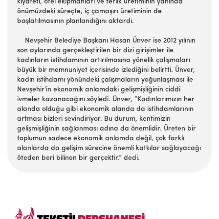
kıyafeti, otel ekipmanları ve terlik üretiminin yanında
önümüzdeki süreçte, iç çamaşırı üretiminin de
başlatılmasının planlandığını aktardı.
Nevşehir Belediye Başkanı Hasan Ünver ise 2012 yılının
son aylarında gerçekleştirilen bir dizi girişimler ile
kadınların istihdamının artırılmasına yönelik çalışmaları
büyük bir memnuniyet içerisinde izlediğini belirtti. Ünver,
kadın istihdamı yönündeki çalışmaların yoğunlaşması ile
Nevşehir’in ekonomik anlamdaki gelişmişliğinin ciddi
ivmeler kazanacağını söyledi. Ünver, “Kadınlarımızın her
alanda olduğu gibi ekonomik alanda da istihdamlarının
artması bizleri sevindiriyor. Bu durum, kentimizin
gelişmişliğinin sağlanması adına da önemlidir. Üreten bir
toplumun sadece ekonomik anlamda değil, çok farklı
alanlarda da gelişim sürecine önemli katkılar sağlayacağı
öteden beri bilinen bir gerçektir.” dedi.