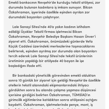
Emekli bankacının Nevşehir’de kurduğu tekstil atölyesi, zor
durumda bulunan kadınlara iş imkanı sunuyor. Bilcan
Özkahraman, işyerinde özellikle eşinden ayrılan zor
durumdaki bayanları çalıştırıyor.
Lale Sanayi Sitesi’nde 40’a yakın kadının istihdam
edildiği Üçoklar Tekstil firması işletmecisi Bilcan
Özkahraman, Nevşehir Belediye Başkanı Hasan Ünver’i
ziyaret etti. Özkahraman, önümüzdeki günlerde Vefa
Küçük Caddesi üzerindeki merkezlerine taşınacaklarını
belirterek, eşinden ayrılmış zor durumda olan bayanları
tercih ederek Lale Sanayi Sitesi’nde tekstil ürünlerinin
üretiminin yapıldığı bir atölyede 40 bayan ile işe
başladığını ifade etti.
Bir bankadaki yöneticilik görevinden emekli olduktan
sonra 10 günlük bir ziyaret için geldiği Nevşehir’de özellikle
otellerin tekstil alanındaki ekipmanlarındaki ihtiyacı
gördükten sonra bu alanda çalışma yapması düşüncesi
içerisine girdiğini belirten Özkahraman, TÜMSİAD’ın
girimcilik eğitimlerine katıldıktan sonra atölyesini açtığını
kaydetti. Özkahraman, işletmelerinde penye, mont, iş