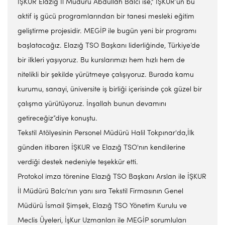
İŞKUR Elazığ İl Müdürü Abdullah Balcı ise," İŞKUR’un bu
aktif iş gücü programlarından bir tanesi mesleki eğitim
geliştirme projesidir. MEGİP ile bugün yeni bir programı
başlatacağız. Elazığ TSO Başkanı liderliğinde, Türkiye’de
bir ilkleri yaşıyoruz. Bu kurslarımızı hem hızlı hem de
nitelikli bir şekilde yürütmeye çalışıyoruz. Burada kamu
kurumu, sanayi, üniversite iş birliği içerisinde çok güzel bir
çalışma yürütüyoruz. İnşallah bunun devamını
getireceğiz”diye konuştu.
Tekstil Atölyesinin Personel Müdürü Halil Tokpınar'da,İlk
günden itibaren İŞKUR ve Elazığ TSO'nın kendilerine
verdiği destek nedeniyle teşekkür etti.
Protokol imza törenine Elazığ TSO Başkanı Arslan ile İŞKUR
İl Müdürü Balcı'nın yanı sıra Tekstil Firmasının Genel
Müdürü İsmail Şimşek, Elazığ TSO Yönetim Kurulu ve
Meclis Üyeleri, İşKur Uzmanları ile MEGİP sorumluları