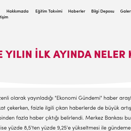
Hakkımızda
Eğitim Takvimi
Haberler
Bilgi Deposu
Galer
etişim
 YILIN ILK AYINDA NELER
zenli olarak yayınladığı "Ekonomi Gündemi" haber araşt
at çekerken, faizle ilgili çıkan haberlerde de büyük artı
3 binden fazla haber çıktığı belirlendi. Merkez Bankası b
ise yüzde 8,5'ten yüzde 9,25'e yükseltmesi ile gündem