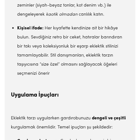
zeminler (siyah-beyaz tonlar, kot denim vb.) ile
dengeleyerek
kaotik olmadan
canlılık katın.
Kişisel ifade:
Her kıyafette kendinize ait bir hikâye
bulun. Sevdiğiniz retro bir ceket, hatıralar barındıran
bir takı veya koleksiyonluk bir eşarp eklektik stilinizi
tamamlayabilir. Stil danışmanları, eklektik tarzın
taşıyıcısına “size özel” olmasını sağlayacak öğeleri
seçmenizi önerir
Uygulama İpuçları
Eklektik tarzı uygularken gardırobunuzu
dengeli ve çeşitli
kurgulamak önemlidir. Temel ipuçları şu şekildedir: