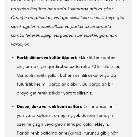
Moda dünyasında eklektik stil, farklı dönem ve tarzlardan
parçaları özgürce bir arada kullanarak ortaya çıkar.
Örneğin bu görselde, vintage esinli toka ve incili kolye gibi
klasik ögeler metalik elbise ve parlak aksesuarlarla
kombinlenerek kişiliği vurgulayan bir eklektik görünüm
yaratıyor.
Farklı dönem ve kültür öğeleri:
Eklektik bir kombin
oluşturmak için gardırobunuzda retro 70’ler elbiseler,
Osmanlı motifli şallar, bohem esintili ceketler ya da
futuristik kesimli parçalar olabilir. Bu parçaları bir
araya getirerek zıtlıklar yaratabilirsiniz.
Desen, doku ve renk kontrastları:
Cesur desenleri
yan yana kullanın; örneğin çiçek desenli kumaşın
üzerine çizgili veya geometrik parçalar ekleyin.
Parlak renk patlamalarını (kırmızı, turuncu gibi) nötr