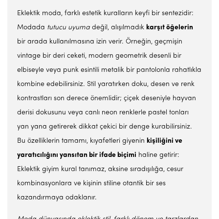
Eklektik moda, farklı estetik kuralların keyfi bir sentezidir:
Modada
tutucu uyuma
değil, alışılmadık
karşıt öğelerin
bir arada kullanılmasına izin verir. Örneğin, geçmişin
vintage bir deri ceketi, modern geometrik desenli bir
elbiseyle veya punk esintili metalik bir pantolonla rahatlıkla
kombine edebilirsiniz. Stil yaratırken doku, desen ve renk
kontrastları son derece önemlidir; çiçek deseniyle hayvan
derisi dokusunu veya canlı neon renklerle pastel tonları
yan yana getirerek dikkat çekici bir denge kurabilirsiniz.
Bu özelliklerin tamamı, kıyafetleri giyenin
kişiliğini ve
yaratıcılığını yansıtan bir ifade biçimi
haline getirir:
Eklektik giyim kural tanımaz, aksine sıradışılığa, cesur
kombinasyonlara ve kişinin stiline otantik bir ses
kazandırmaya odaklanır.