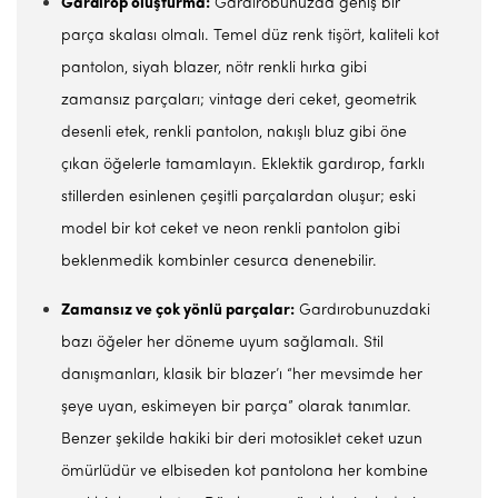
Gardırop oluşturma:
Gardırobunuzda geniş bir
parça skalası olmalı. Temel düz renk tişört, kaliteli kot
pantolon, siyah blazer, nötr renkli hırka gibi
zamansız parçaları; vintage deri ceket, geometrik
desenli etek, renkli pantolon, nakışlı bluz gibi öne
çıkan öğelerle tamamlayın. Eklektik gardırop, farklı
stillerden esinlenen çeşitli parçalardan oluşur; eski
model bir kot ceket ve neon renkli pantolon gibi
beklenmedik kombinler cesurca denenebilir.
Zamansız ve çok yönlü parçalar:
Gardırobunuzdaki
bazı öğeler her döneme uyum sağlamalı. Stil
danışmanları, klasik bir blazer’ı “her mevsimde her
şeye uyan, eskimeyen bir parça” olarak tanımlar.
Benzer şekilde hakiki bir deri motosiklet ceket uzun
ömürlüdür ve elbiseden kot pantolona her kombine