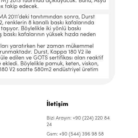
(ITM) 2013 fuarında açıklayacak. Bunu, Asya
ex takip edecek.
A 2011’deki tanıtımından sonra, Durst
 V2, renklerin 8 kanallı baskı kafalarında
 taşıyor. Böylelikle iki yönlü baskı
ş baskı kafalarının yüksek hızda neden
rımları yaratırken her zaman mükemmel
unmaktadır. Durst, Kappa 180 V2 ile
müle edilen ve GOTS sertifikası alan reaktif
ekledi. Böylelikle pamuk, keten, viskon,
 180 V2 saatte 580m2 endüstriyel üretim
İletişim
Bizi Arayın: +90 (224) 220 84
24
Gsm: +90 (544) 396 98 58