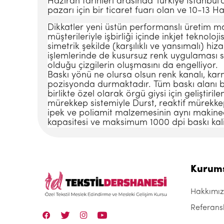
Haziran tarihleri arasında Türkiye İstanbul
pazarı için bir ticaret fuarı olan ve 10-13
Dikkatler yeni üstün performanslı üretim m
müşterileriyle işbirliği içinde inkjet teknoloj
simetrik şekilde (karşılıklı ve yansımalı) hiza
işlemlerinde de kusursuz renk uygulaması s
olduğu çizgilerin oluşmasını da engelliyor.
Baskı yönü ne olursa olsun renk kanalı, k
pozisyonda durmaktadır. Tüm baskı alanı b
birlikte özel olarak örgü giysi için geliştir
mürekkep sistemiyle Durst, reaktif mürekkep
ipek ve poliamit malzemesinin aynı makined
kapasitesi ve maksimum 1000 dpi baskı kali
Kurum
Hakkımı
Referans