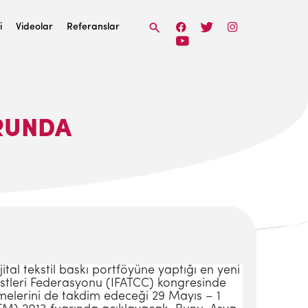
i
Videolar
Referanslar
URUNDA
jital tekstil baskı portföyüne yaptığı en yeni
oristleri Federasyonu (IFATCC) kongresinde
şmelerini de takdim edeceği 29 Mayıs – 1