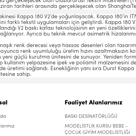
’da gerçekleşecek olan Uluslararası Tekstil Makineleri 
 Haziran tarihleri arasında gerçekleşecek olan ShanghaiT
akinesi Kappa 180 V2’de yoğunlaşacak. Kappa 180’in ITM
isini farklı tekstil uygulamaları için geliştirdi. Kappa 180
landığı V2 baskı kafası teknolojisinin en yeni özelliklerini
ağlanıyor. Ayrıca bu teknik mevcut asimetrik hizalanmı
armaşık renk derecesi veya hassas desenleri olan tasa
oyunca renk uyumluluğu üretim hızını azaltmaksızın kor
ilen yeni güçlü kurutma ünitesini de sunuyor. Yeniden for
 kullanım yelpazesine ipek ve poliamit malzemesini de 
e üretimi sağlandı. Esnekliğinin yanı sıra Durst Kappa
tesine sahip.
sal
Faaliyet Alanlarımız
zda
BASKI DESİNATÖRLÜĞÜ
larımız
MODELİSTLİK KURSU BEBE -
ÇOCUK GİYİM MODELİSTLİĞİ