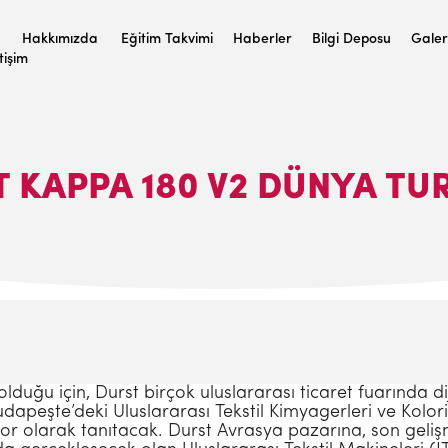
Hakkımızda
Eğitim Takvimi
Haberler
Bilgi Deposu
Galer
etişim
 KAPPA 180 V2 DÜNYA T
 olduğu için, Durst birçok uluslararası ticaret fuarında di
Budapeşte’deki Uluslararası Tekstil Kimyagerleri ve Kol
sor olarak tanıtacak. Durst Avrasya pazarına, son geli