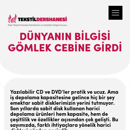
DÜNYANIN BILGISI
GÖMLEK CEBINE GIRDI
Yazılabilir CD ve DVD’ler pratik ve ucuz. Ama
iş depolama kapasitesine gelince hiç bir şey
emektar sabit disklerimizin yerini tutmuyor.
Son yıllarda sabit disk kullanan harici
depolama ürünleri hem kapasite, hem de
çeşitlilik ve özellikler açısından çok gelişti. Bu
sayımızda, farklı ihtiyaçlara yönelik harici