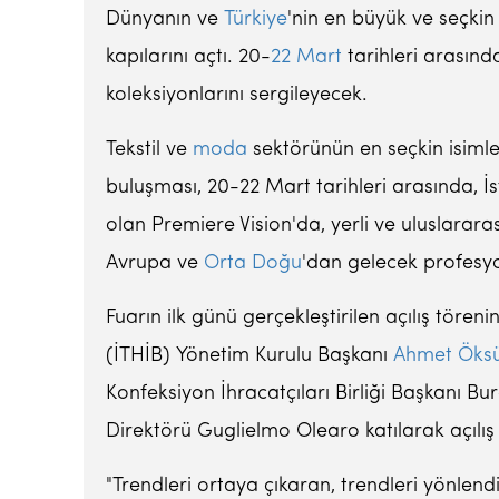
Dünyanın ve
Türkiye
'nin en büyük ve seçkin 
kapılarını açtı. 20-
22 Mart
tarihleri arasınd
koleksiyonlarını sergileyecek.
Tekstil ve
moda
sektörünün en seçkin isimler
buluşması, 20-22 Mart tarihleri arasında, İ
olan Premiere Vision'da, yerli ve uluslararas
Avrupa ve
Orta Doğu
'dan gelecek profesyo
Fuarın ilk günü gerçekleştirilen açılış tören
(İTHİB) Yönetim Kurulu Başkanı
Ahmet Öks
Konfeksiyon İhracatçıları Birliği Başkanı B
Direktörü Guglielmo Olearo katılarak açılış
"Trendleri ortaya çıkaran, trendleri yönlendi