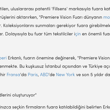
etilen, uluslararası patentli 'Fillsens' markasıyla fuara 
rüşlerini aktarırken, "Premiere Vision Fuarı dünyanın
mo
ar. Koleksiyonlarını sunmaları gerekiyor fuara girebilmel
. Dolayısıyla bu fuar tüm tekstilciler i
çin
en önemli fuar 
peri
Erkanlı, fuarın önemine değinerek, "Premiere Vision 
lenmekte. Bu kuşkusuz İstanbul açısından ve Türkiye açı
ehir
Fransa
'da
Paris
,
ABD
'de
New York
ve son 5 yıldır d
lerini oluşturuyor"
alnızca seçkin firmaların fuara katılabildiğini belirten E