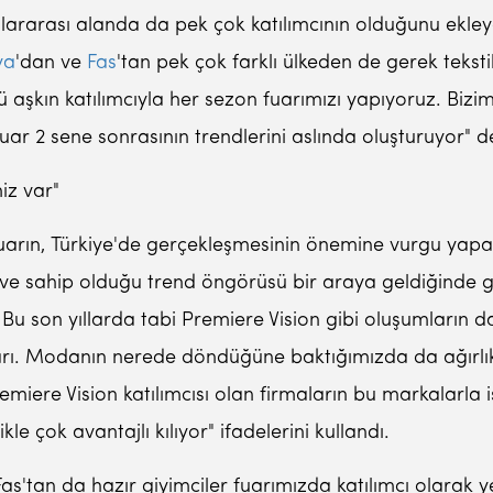
uslararası alanda da pek çok katılımcının olduğunu ekley
ya
'dan ve
Fas
'tan pek çok farklı ülkeden de gerek tekst
 aşkın katılımcıyla her sezon fuarımızı yapıyoruz. Bizim 
uar 2 sene sonrasının trendlerini aslında oluşturuyor" d
iz var"
arın, Türkiye'de gerçekleşmesinin önemine vurgu yapan Er
ve sahip olduğu trend öngörüsü bir araya geldiğinde ge
 Bu son yıllarda tabi Premiere Vision gibi oluşumların da
arı. Modanın nerede döndüğüne baktığımızda da ağırlı
ere Vision katılımcısı olan firmaların bu markalarla işb
kle çok avantajlı kılıyor" ifadelerini kullandı.
Fas'tan da hazır giyimciler fuarımızda katılımcı olarak 