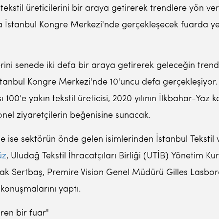
tekstil üreticilerini bir araya getirerek trendlere yön v
a İstanbul Kongre Merkezi'nde gerçekleşecek fuarda yerl
ini senede iki defa bir araya getirerek geleceğin trendl
stanbul Kongre Merkezi'nde 10'uncu defa gerçekleşiyor. 
ı 100'e yakın tekstil üreticisi, 2020 yılının İlkbahar-Yaz 
nel ziyaretçilerin beğenisine sunacak.
ine ise sektörün önde gelen isimlerinden İstanbul Tekstil
üz
, Uludağ Tekstil İhracatçıları Birliği (UTİB) Yönetim Ku
urak Sertbaş, Premire Vision Genel Müdürü Gilles Lasbor
 konuşmalarını yaptı.
ren bir fuar"