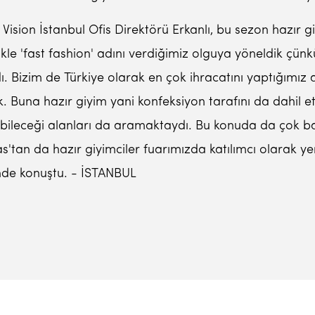
 Vision İstanbul Ofis Direktörü Erkanlı, bu sezon hazır 
ikle 'fast fashion' adını verdiğimiz olguya yöneldik çünk
ı. Bizim de Türkiye olarak en çok ihracatını yaptığımız al
k. Buna hazır giyim yani konfeksiyon tarafını da dahil e
ileceği alanları da aramaktaydı. Bu konuda da çok b
as'tan da hazır giyimciler fuarımızda katılımcı olarak y
nde konuştu. - İSTANBUL