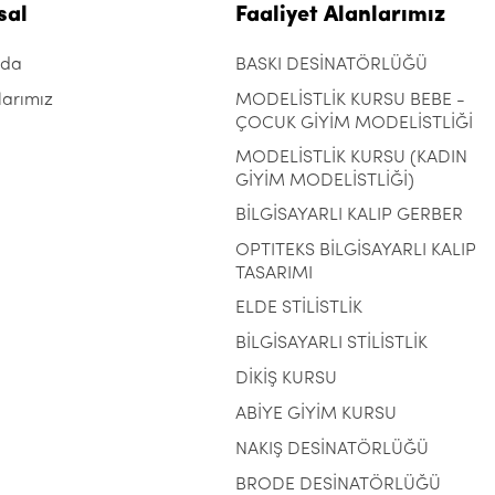
sal
Faaliyet Alanlarımız
zda
BASKI DESİNATÖRLÜĞÜ
larımız
MODELİSTLİK KURSU BEBE -
ÇOCUK GİYİM MODELİSTLİĞİ
MODELİSTLİK KURSU (KADIN
GİYİM MODELİSTLİĞİ)
BİLGİSAYARLI KALIP GERBER
OPTITEKS BİLGİSAYARLI KALIP
TASARIMI
ELDE STİLİSTLİK
BİLGİSAYARLI STİLİSTLİK
DİKİŞ KURSU
ABİYE GİYİM KURSU
NAKIŞ DESİNATÖRLÜĞÜ
BRODE DESİNATÖRLÜĞÜ