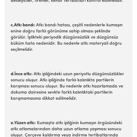
Besleyiciler, firenler, kenar tertibatları kontrol edilmelidir.
c.Atkı bandı:
Atkı bandı hatası, çeşitli nedenlerle kumaşın
enine doğru farklı görünüme sahip olması şeklinde
görülür. İplikteki periyodik düzgünsüzlük ve düzgünsüz
büküm hata nedenidir. Bu nedenle atkı materyali doğru
seçilmelidir.
d.İnce atkı:
Atkı ipliğindeki uzun periyotlu düzgünsüzlükler
sonucu oluşur. Atkı ipliğinde farklı kalınlıkta partilerin
karışması sonucu oluşur. Bu nedenle atkı hazırlamada ve
dokuma dairesine sevkte farklı kalınlıktaki partilerin
karışmamasına dikkat edilmelidir.
e.Yüzen atkı:
Kumaşta atkı ipliğinin kumaşın örgüsündeki
atkı atlamalarından daha uzun atlama yapması sonucu
oluşur. Çerçeve kaldırma veya indirme tertibatlarında