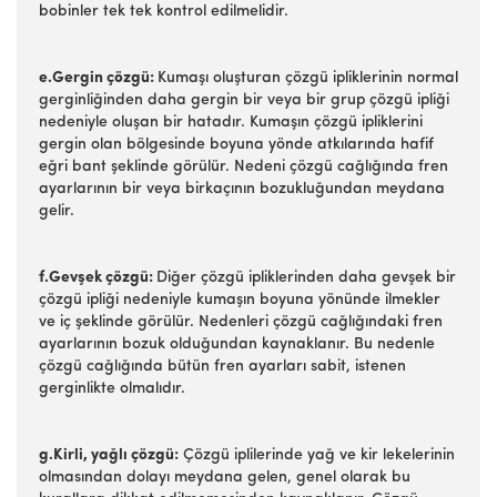
bobinler tek tek kontrol edilmelidir.
e.Gergin çözgü:
Kumaşı oluşturan çözgü ipliklerinin normal
gerginliğinden daha gergin bir veya bir grup çözgü ipliği
nedeniyle oluşan bir hatadır. Kumaşın çözgü ipliklerini
gergin olan bölgesinde boyuna yönde atkılarında hafif
eğri bant şeklinde görülür. Nedeni çözgü cağlığında fren
ayarlarının bir veya birkaçının bozukluğundan meydana
gelir.
f.Gevşek çözgü:
Diğer çözgü ipliklerinden daha gevşek bir
çözgü ipliği nedeniyle kumaşın boyuna yönünde ilmekler
ve iç şeklinde görülür. Nedenleri çözgü cağlığındaki fren
ayarlarının bozuk olduğundan kaynaklanır. Bu nedenle
çözgü cağlığında bütün fren ayarları sabit, istenen
gerginlikte olmalıdır.
g.Kirli, yağlı çözgü:
Çözgü iplilerinde yağ ve kir lekelerinin
olmasından dolayı meydana gelen, genel olarak bu