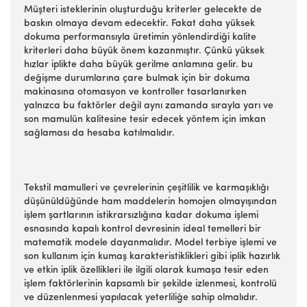
Müşteri isteklerinin oluşturduğu kriterler gelecekte de
baskın olmaya devam edecektir. Fakat daha yüksek
dokuma performansıyla üretimin yönlendirdiği kalite
kriterleri daha büyük önem kazanmıştır. Çünkü yüksek
hızlar iplikte daha büyük gerilme anlamına gelir. bu
değişme durumlarına çare bulmak için bir dokuma
makinasına otomasyon ve kontroller tasarlanırken
yalnızca bu faktörler değil aynı zamanda sırayla yarı ve
son mamulün kalitesine tesir edecek yöntem için imkan
sağlaması da hesaba katılmalıdır.
Tekstil mamulleri ve çevrelerinin çeşitlilik ve karmaşıklığı
düşünüldüğünde ham maddelerin homojen olmayışından
işlem şartlarının istikrarsızlığına kadar dokuma işlemi
esnasında kapalı kontrol devresinin ideal temelleri bir
matematik modele dayanmalıdır. Model terbiye işlemi ve
son kullanım için kumaş karakteristiklikleri gibi iplik hazırlık
ve etkin iplik özellikleri ile ilgili olarak kumaşa tesir eden
işlem faktörlerinin kapsamlı bir şekilde izlenmesi, kontrolü
ve düzenlenmesi yapılacak yeterliliğe sahip olmalıdır.