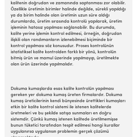
kalitenin doğrudan ve zamanında saptanması zor olabilir.
Özellikle üretimin birimler halinde değilde, sürekli yapıldığı
ya da birim halinde olan üretimin uzun süre aldığı
durumlarda, üretim sırasında kontrolü yapılarak, üretim
işleminin hatasız yapılması sağlanabilir. Bu durumda,
kalite yerine işlemin kontrol edilmesi, örneğin, doğrudan
ilişkili olan randımanların izlenebilmesi biçiminde bir
kontrol yapılması söz konusudur. Proses kontrolünün
istatistiksel kalite kontrolden farklı bir yönü, kontrolün
bitmiş ürün ve mamul üzerinde yapılmayıp, üretilmekte
olan ürün üzerinde yapılmalıdır.
Dokuma kumaşlarda esas kalite kontrolün yapılması
gereken yer dokuma kumaş üreten firmalardır. Dokuma
kumaş üreticilerinin kendi bünyesinde ürettikleri kumaşları
etkin bir kalite kontrol sistemi ile istenen kalitelerde
üretmeleri ve bu şekilde satışa sunmaları en doğru
sistemdir. Çünkü kumaş istenen kalitede üretilmemişse
bunun tüketici tarafından tespit edilmesi hangi kurallar
uygulanırsa uygulansın problemin gerçek çözümü