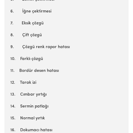
6. İğne çektirmesi
7. Eksik çözgü
8. Çift çözgü
9. Çözgü renk rapor hatası
10. Farklı çözgü
11. Bordür desen hatası
12. Tarak izi
13. Cımbar yırtığı
14. Sermin patlağı
15. Normal yırtık
16. Dokumacı hatası