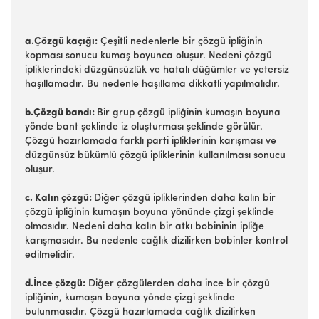
a.Çözgü kaçığı:
Çeşitli nedenlerle bir çözgü ipliğinin
kopması sonucu kumaş boyunca oluşur. Nedeni çözgü
ipliklerindeki düzgünsüzlük ve hatalı düğümler ve yetersiz
haşıllamadır. Bu nedenle haşıllama dikkatli yapılmalıdır.
b.Çözgü bandı:
Bir grup çözgü ipliğinin kumaşın boyuna
yönde bant şeklinde iz oluşturması şeklinde görülür.
Çözgü hazırlamada farklı parti ipliklerinin karışması ve
düzgünsüz bükümlü çözgü ipliklerinin kullanılması sonucu
oluşur.
c. Kalın çözgü:
Diğer çözgü ipliklerinden daha kalın bir
çözgü ipliğinin kumaşın boyuna yönünde çizgi şeklinde
olmasıdır. Nedeni daha kalın bir atkı bobininin ipliğe
karışmasıdır. Bu nedenle cağlık dizilirken bobinler kontrol
edilmelidir.
d.İnce çözgü:
Diğer çözgülerden daha ince bir çözgü
ipliğinin, kumaşın boyuna yönde çizgi şeklinde
bulunmasıdır. Çözgü hazırlamada cağlık dizilirken