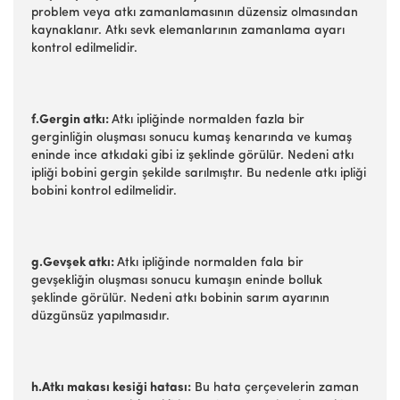
problem veya atkı zamanlamasının düzensiz olmasından
kaynaklanır. Atkı sevk elemanlarının zamanlama ayarı
kontrol edilmelidir.
f.Gergin atkı:
Atkı ipliğinde normalden fazla bir
gerginliğin oluşması sonucu kumaş kenarında ve kumaş
eninde ince atkıdaki gibi iz şeklinde görülür. Nedeni atkı
ipliği bobini gergin şekilde sarılmıştır. Bu nedenle atkı ipliği
bobini kontrol edilmelidir.
g.Gevşek atkı:
Atkı ipliğinde normalden fala bir
gevşekliğin oluşması sonucu kumaşın eninde bolluk
şeklinde görülür. Nedeni atkı bobinin sarım ayarının
düzgünsüz yapılmasıdır.
h.Atkı makası kesiği hatası:
Bu hata çerçevelerin zaman