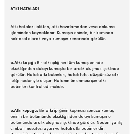
ATKI HATALARI
Atkı hataları iplikten, atkı hazırlamadan veya dokuma
işleminden kaynaklanır. Kumaşın eninde, bir kısmında
noktasal olarak veya kumaşın kenarında görülür.
a.Atkı kaçığı:
Bir atkı ipliğinin tüm kumaş eninde
eksikliğinden dolayı kumaşta bir aralık oluşması şeklinde
görülür. Hatalı atkı bobinleri, hatalı tefe, düzgünsüz atkı
ipliği nedeniyle oluşur. Hatanın önlenmesi için atkı
bobinleri kontrol edilmelidir.
b.Atkı kopuğu:
Bir atkı ipliğinin kopması sonucu kumaş
eninin bir bölümünde eksikliğinden dolayı kumaşın o
bölümünde aralık oluşması şeklinde görülür. Nedeni yanlış
cımbar mesafesi ayarı ve hatalı atkı bobinleridir.