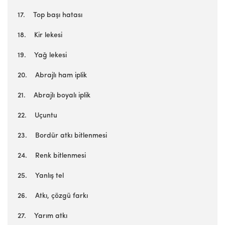
17. Top başı hatası
18. Kir lekesi
19. Yağ lekesi
20. Abrajlı ham iplik
21. Abrajlı boyalı iplik
22. Uçuntu
23. Bordür atkı bitlenmesi
24. Renk bitlenmesi
25. Yanlış tel
26. Atkı, çözgü farkı
27. Yarım atkı