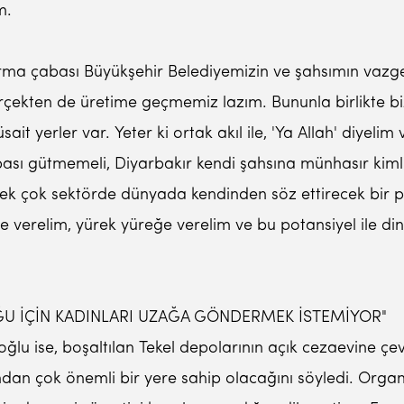
m.
dırma çabası Büyükşehir Belediyemizin ve şahsımın vazg
kten de üretime geçmemiz lazım. Bununla birlikte biz
it yerler var. Yeter ki ortak akıl ile, 'Ya Allah' diyel
ası gütmemeli, Diyarbakır kendi şahsına münhasır kimliğ
çok sektörde dünyada kendinden söz ettirecek bir pota
ele verelim, yürek yüreğe verelim ve bu potansiyel ile 
ĞU İÇİN KADINLARI UZAĞA GÖNDERMEK İSTEMİYOR"
oğlu ise, boşaltılan Tekel depolarının açık cezaevine çev
ından çok önemli bir yere sahip olacağını söyledi. Organ