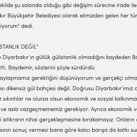
şekilde şu salonda olduğu gibi değişim sürecine irade i
kır Büyükşehir Belediyesi olarak elimizden gelen her tü
iyorum" dedi.
STANLIK DEĞİL"
e Diyarbakır’ın güllük gülistanlık olmadığını kaydeden 
ti. Baydemir, sözlerini şöyle sürdürdü:
e paylaşmamız gerektiğini düşünüyorum ve gerçekçi olm
ası dikensiz gül bahçesi değil. Doğrusu Diyarbakır’ımız
 sıkıntılar ne olursa olsun ekonomik ve sosyal kalkınma
a ve asla vazgeçmememiz gerekiyor. Ayrıca ekonomik ve
asi istikrarın nihai gerçekleşmesine bırakamayız. Onlar
ının sonuç vermesi bana göre kalıcı barışa da katkı su