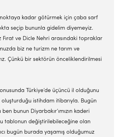
i noktaya kadar götürmek için çaba sarf
 nokta seçip bununla gidelim diyemeyiz.
miz Fırat ve Dicle Nehri arasındaki topraklar
umuzda biz ne turizm ne tarım ve
z. Çünkü bir sektörün önceliklendirilmesi
 konusunda Türkiye’de üçüncü il olduğunu
i oluşturduğu istihdam itibarıyla. Bugün
u ben bunun Diyarbakır’ımızın kaderi
bu tablonun değiştirilebileceğine olan
langıcı bugün burada yaşamış olduğumuz