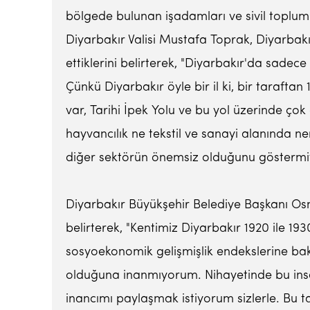
bölgede bulunan işadamları ve sivil toplum k
Diyarbakır Valisi Mustafa Toprak, Diyarbak
ettiklerini belirterek, "Diyarbakır'da sadece
Çünkü Diyarbakır öyle bir il ki, bir taraftan 
var, Tarihi İpek Yolu ve bu yol üzerinde ç
hayvancılık ne tekstil ve sanayi alanında 
diğer sektörün önemsiz olduğunu göstermiy
Diyarbakır Büyükşehir Belediye Başkanı Osm
belirterek, "Kentimiz Diyarbakır 1920 ile 19
sosyoekonomik gelişmişlik endekslerine bak
olduğuna inanmıyorum. Nihayetinde bu insan e
inancımı paylaşmak istiyorum sizlerle. Bu 