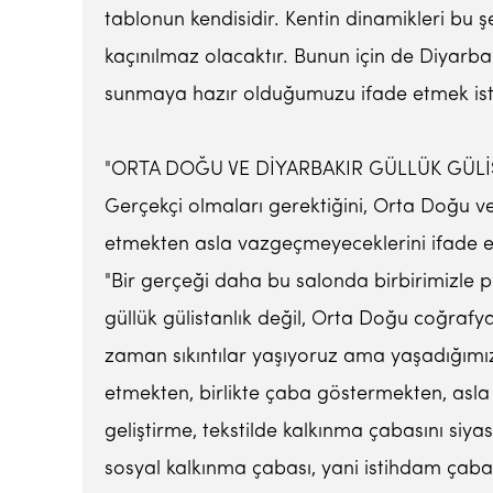
tablonun kendisidir. Kentin dinamikleri bu 
kaçınılmaz olacaktır. Bunun için de Diyarba
sunmaya hazır olduğumuzu ifade etmek ist
"ORTA DOĞU VE DİYARBAKIR GÜLLÜK GÜLİ
Gerçekçi olmaları gerektiğini, Orta Doğu v
etmekten asla vazgeçmeyeceklerini ifade et
"Bir gerçeği daha bu salonda birbirimizl
güllük gülistanlık değil, Orta Doğu coğrafy
zaman sıkıntılar yaşıyoruz ama yaşadığımız
etmekten, birlikte çaba göstermekten, asl
geliştirme, tekstilde kalkınma çabasını siy
sosyal kalkınma çabası, yani istihdam çabas