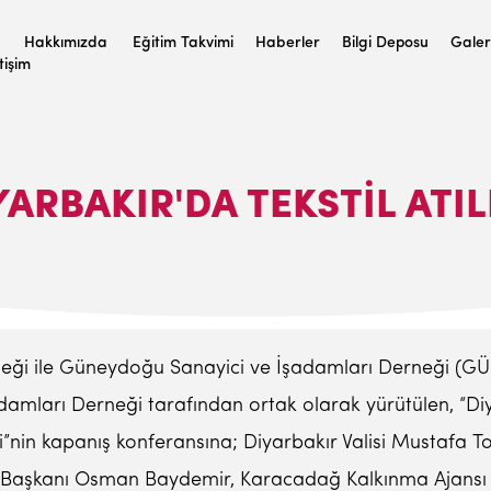
Hakkımızda
Eğitim Takvimi
Haberler
Bilgi Deposu
Galer
etişim
YARBAKIR'DA TEKSTIL ATIL
teği ile Güneydoğu Sanayici ve İşadamları Derneği (GÜ
mları Derneği tarafından ortak olarak yürütülen, “Diya
nin kapanış konferansına; Diyarbakır Valisi Mustafa Top
e Başkanı Osman Baydemir, Karacadağ Kalkınma Ajansı G