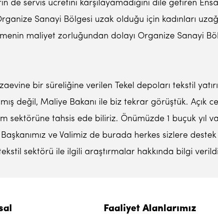
rin de servis ücretini karşılayamadığını dile getiren Ensa
Organize Sanayi Bölgesi uzak olduğu için kadınları uz
etirmenin maliyet zorluğundan dolayı Organize Sanayi Böl
ine bir süreliğine verilen Tekel depoları tekstil yatırı
açmış değil, Maliye Bakanı ile biz tekrar görüştük. Açık 
yim sektörüne tahsis ede biliriz. Önümüzde 1 buçuk yıl va
ye Başkanımız ve Valimiz de burada herkes sizlere deste
til sektörü ile ilgili araştırmalar hakkında bilgi verildi
sal
Faaliyet Alanlarımız