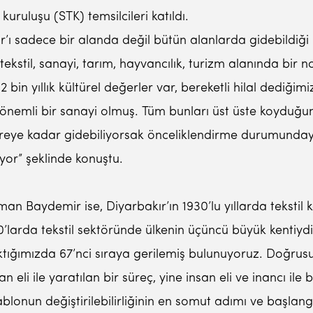
uruluşu (STK) temsilcileri katıldı.
ır’ı sadece bir alanda değil bütün alanlarda gidebildiğ
 tekstil, sanayi, tarım, hayvancılık, turizm alanında bir
12 bin yıllık kültürel değerler var, bereketli hilal dediği
ok önemli bir sanayi olmuş. Tüm bunları üst üste koyduğ
nereye kadar gidebiliyorsak önceliklendirme durumundayı
or” şeklinde konuştu.
an Baydemir ise, Diyarbakır’ın 1930’lu yıllarda tekstil
30’larda tekstil sektöründe ülkenin üçüncü büyük kentiyd
tığımızda 67’nci sıraya gerilemiş bulunuyoruz. Doğrus
li ile yaratılan bir süreç, yine insan eli ve inancı ile 
tablonun değiştirilebilirliğinin en somut adımı ve baş