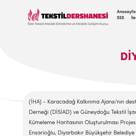
Anasayfa
SSS
İl
DI
(İHA) - Karacadağ Kalkınma Ajansı'nın des
Derneği (DİSİAD) ve Güneydoğu Tekstil İşada
Kümeleme Haritasının Oluşturulması Projesi”
Ensarioğlu, Diyarbakır Büyükşehir Belediy