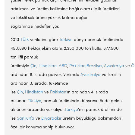
yükseltilerek pamuk çırçır üreticilerinin rekabet gücünün
artırılması ve üretim kalitesine bağlı olarak iplik üreticileri
ve tekstil sektörüne yüksek katma değer
sağlanması hedefleniyor.
2013
TÜİK
verilerine göre
Türkiye
dünya pamuk üretiminde
450.890 hektar ekim alanı, 2.250.000 ton kütlü, 877.500
ton lifli pamuk
üretimiyle
Çin
,
Hindistan
,
ABD
,
Pakistan
,
Brezilya
,
Avustralya
ve
Ö
ardından 8. sırada geliyor. Verimde
Avustralya
ve İsrail'in
ardından 3. sırada, tüketimde
ise
Çin
,
Hindistan
ve
Pakistan
'ın ardından 4. sırada
bulunan
Türkiye
, pamuk üretiminde dünyanın önde gelen
aktörleri arasında yer alıyor.
Türkiye
'nin pamuk üretiminde
ise
Şanlıurfa
ve
Diyarbakır
üretim büyüklüğü bakımından
özel bir konuma sahip bulunuyor.