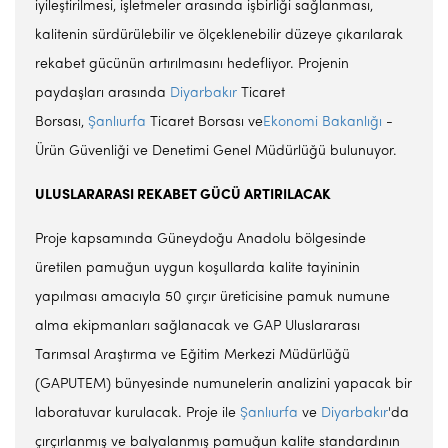
iyileştirilmesi, işletmeler arasında işbirliği sağlanması,
kalitenin sürdürülebilir ve ölçeklenebilir düzeye çıkarılarak
rekabet gücünün artırılmasını hedefliyor. Projenin
paydaşları arasında
Diyarbakır
Ticaret
Borsası,
Şanlıurfa
Ticaret Borsası ve
Ekonomi Bakanlığı
-
Ürün Güvenliği ve Denetimi Genel Müdürlüğü bulunuyor.
ULUSLARARASI REKABET GÜCÜ ARTIRILACAK
Proje kapsamında Güneydoğu Anadolu bölgesinde
üretilen pamuğun uygun koşullarda kalite tayininin
yapılması amacıyla 50 çırçır üreticisine pamuk numune
alma ekipmanları sağlanacak ve GAP Uluslararası
Tarımsal Araştırma ve Eğitim Merkezi Müdürlüğü
(GAPUTEM) bünyesinde numunelerin analizini yapacak bir
laboratuvar kurulacak. Proje ile
Şanlıurfa
ve
Diyarbakır
'da
çırçırlanmış ve balyalanmış pamuğun kalite standardının