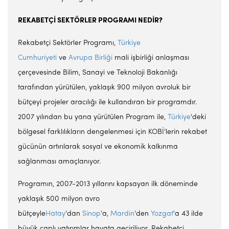
REKABETÇİ SEKTÖRLER PROGRAMI NEDİR?
Rekabetçi Sektörler Programı,
Türkiye
Cumhuriyeti
ve
Avrupa Birliği
mali işbirliği anlaşması
çerçevesinde Bilim, Sanayi ve Teknoloji Bakanlığı
tarafından yürütülen, yaklaşık 900 milyon avroluk bir
bütçeyi projeler aracılığı ile kullandıran bir programdır.
2007 yılından bu yana yürütülen Program ile,
Türkiye
'deki
bölgesel farklılıkların dengelenmesi için KOBİ'lerin rekabet
gücünün artırılarak sosyal ve ekonomik kalkınma
sağlanması amaçlanıyor.
Programın, 2007-2013 yıllarını kapsayan ilk döneminde
yaklaşık 500 milyon avro
bütçeyle
Hatay
'dan
Sinop
'a,
Mardin
'den
Yozgat
'a 43 ilde
büyük çaplı yatırımlar hayata geçiriliyor. Rekabetçi