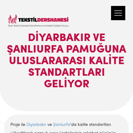
DIYARBAKIR VE
ŞANLIURFA PAMUĞUNA
ULUSLARARASI KALITE
STANDARTLARI
GELIYOR
Proje ile
Diyarbakır
ve
Şanlıurfa
'da kalite standartları