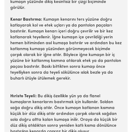
kumaşın yüzünde dikiş kesintisiz bir çizgi biçiminde
görülür.
Kenar Bastırma:
Kumaşın kenarını ters yüzüne doğru
katlayarak kol ve etek uçları ya da pantolon paçaları
bastırılır. Kumaşın kenarı içeri doğru çevrilir ve bir kez
katlanarak teyellenir. İğne kumaşın içe çevrildiği yerin
hemen bitiminden asıl kumaşa batırılır ve ardından bu kez
katlanmış kumaşa yüzünden görünmeyecek biçimde
çarpık olarak bir iğne atılır. Böylece iğne kumaşın bir iç
yüzüne bir katlanmış kısmına atılarak etek ya da pantolon
paçası bastırılır. Baskı bittikten sonra kumaşı önce
teyelliyken sonra da teyeli sökülünce ıslak bezle ya da
buharlı ütüyle ütülemek gerekir.
Hıristo Teyeli:
Bu dikiş özellikle yün ya da flanel
kumaşların kenarlarını bastırmak için kullanılır. Soldan
sağa doğru dikiş atılır. Önce kumaşın katlanan kısmına
küçük bir düz dikiş atılır ardından çarpık olarak sağdan
sola doğru altta kalan kumaşa inilir. Oraya da küçük bir
düz dikiş atıldıktan sonra yeniden katlı kısma dönülünce
bastırılan kenarda çapraz bir dikiş oluşur.