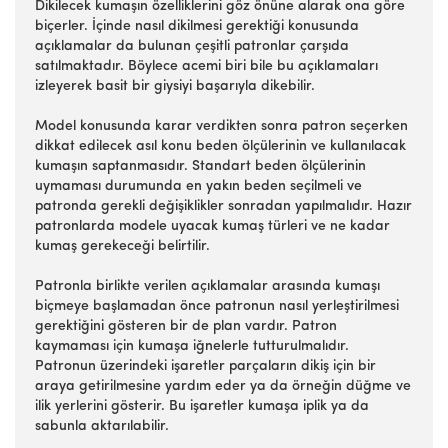
Dikilecek kumaşın özelliklerini göz önüne alarak ona göre
biçerler. İçinde nasıl dikilmesi gerektiği konusunda
açıklamalar da bulunan çeşitli patronlar çarşıda
satılmaktadır. Böylece acemi biri bile bu açıklamaları
izleyerek basit bir giysiyi başarıyla dikebilir.
Model konusunda karar verdikten sonra patron seçerken
dikkat edilecek asıl konu beden ölçülerinin ve kullanılacak
kumaşın saptanmasıdır. Standart beden ölçülerinin
uymaması durumunda en yakın beden seçilmeli ve
patronda gerekli değişiklikler sonradan yapılmalıdır. Hazır
patronlarda modele uyacak kumaş türleri ve ne kadar
kumaş gerekeceği belirtilir.
Patronla birlikte verilen açıklamalar arasında kumaşı
biçmeye başlamadan önce patronun nasıl yerleştirilmesi
gerektiğini gösteren bir de plan vardır. Patron
kaymaması için kumaşa iğnelerle tutturulmalıdır.
Patronun üzerindeki işaretler parçaların dikiş için bir
araya getirilmesine yardım eder ya da örneğin düğme ve
ilik yerlerini gösterir. Bu işaretler kumaşa iplik ya da
sabunla aktarılabilir.