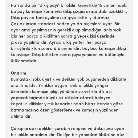
Patronda bir "dikiş payı" bırakılır. Genellikle 15 cm enindeki
bu pay kumaşın kenarıyla dikiş çizgisi arasındaki uzaklıktır.
Dikiş payına tam uyulmazsa giysi üstte iyi durmaz.
Çok az insan standart beden ya da biçimlere uyar. Bir
ayarlama yapılmasının gerekli olup olmadığını anlamak
için her parça dikildikten sonra giyecek kişi üzerinde
prova yapılmalıdır. Ayrıca dikiş yerleri her parça
birleştirildikten sonra ütülenmelidir; böylece kumaşın dikişi
kolaylaşır. Dikiş bittikten sonra giysi yeniden ve bütünüyle
ütülenmelidir.
Onarım
Kumaştaki sökük yırtık ve delikler çok büyümeden dikkatle
onarılmalıdır. Yırtıklar uygun renkte iplikle yırtığın
üzerinden kumaşın ipliği yönünde ve yırtıkla dik açı
yapacak biçimde küçük sık dikişler atarak kolayca
kapatılır. dikişler yırtık kenarlarından biraz içerden göze
batmamasına özen gösterilerek ve kumaşın yüzünden
atılmalıdır.
Çoraplardaki delikler çorabın rengine ve dokusuna uyan
bir iplikle onarılmalıdır. Deliğin bir yanından öbürüne düz