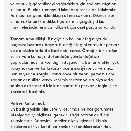
ve çabuk iş görebilmeyi sağladıkları için sağlam çıtçıtlar
kullanılır. Bunlar kumaşa dikilmeden presle de takılabilir.
Fermuarlar genellikle dikişin altına saklanır. Dikmesi zor
olmamakla birlikte dikkat gerektirir. Çağdaş dikiş
makinelerinde fermuar dikmek için özel parçalar vardır.
Tamamlama dikişi:
Bir giysinin kolunu eteğini ya da
paçasını kıvırarak başarabileceğiniz gibi verev bir pervaz
ya da ekstraforla da bastırabilirsiniz. Örneğin bir eteğin
verev yani kumaşın dokunduğu yönde değil de
çaprazlanmasına kesildiğini düşünelim. Bu tür etekler çok
kolay sarkar ve katlayarak bastırma iyi sonuç vermez.
Bunun yerine eteğin ucuna önce bir verev pervaz 3 cm
kadar genişlikte verev kesilmiş şeritler ya da piyasada
satılan ekstrafor dikildikten sonra bu pervaz eteğin içine
kıvrılarak bastırılır.
Patron Kullanmak
En basit giysinin bile üste iyi oturması ve hoş görünmesi
isteniyorsa iyi biçilmesi gerekir. Kâğıt patronlar dikişi
kolaylaştırır. Deneyimli terziler giysiyi giyecek kişinin
ölçülerini alır ve kendi patronlarını kendileri çıkarırlar.