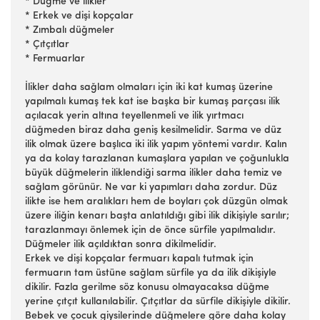
* Düğme ve ilikler
* Erkek ve dişi kopçalar
* Zımbalı düğmeler
* Çıtçıtlar
* Fermuarlar
İlikler daha sağlam olmaları için iki kat kumaş üzerine
yapılmalı kumaş tek kat ise başka bir kumaş parçası ilik
açılacak yerin altına teyellenmeli ve ilik yırtmacı
düğmeden biraz daha geniş kesilmelidir. Sarma ve düz
ilik olmak üzere başlıca iki ilik yapım yöntemi vardır. Kalın
ya da kolay tarazlanan kumaşlara yapılan ve çoğunlukla
büyük düğmelerin iliklendiği sarma ilikler daha temiz ve
sağlam görünür. Ne var ki yapımları daha zordur. Düz
ilikte ise hem aralıkları hem de boyları çok düzgün olmak
üzere iliğin kenarı başta anlatıldığı gibi ilik dikişiyle sarılır;
tarazlanmayı önlemek için de önce sürfile yapılmalıdır.
Düğmeler ilik açıldıktan sonra dikilmelidir.
Erkek ve dişi kopçalar fermuarı kapalı tutmak için
fermuarın tam üstüne sağlam sürfile ya da ilik dikişiyle
dikilir. Fazla gerilme söz konusu olmayacaksa düğme
yerine çıtçıt kullanılabilir. Çıtçıtlar da sürfile dikişiyle dikilir.
Bebek ve çocuk giysilerinde düğmelere göre daha kolay