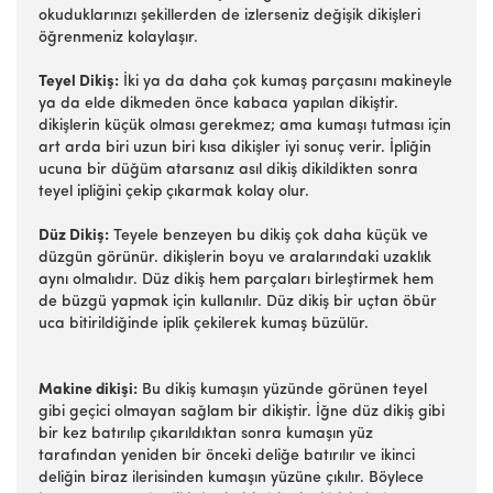
okuduklarınızı şekillerden de izlerseniz değişik dikişleri
öğrenmeniz kolaylaşır.
Teyel Dikiş:
İki ya da daha çok kumaş parçasını makineyle
ya da elde dikmeden önce kabaca yapılan dikiştir.
dikişlerin küçük olması gerekmez; ama kumaşı tutması için
art arda biri uzun biri kısa dikişler iyi sonuç verir. İpliğin
ucuna bir düğüm atarsanız asıl dikiş dikildikten sonra
teyel ipliğini çekip çıkarmak kolay olur.
Düz Dikiş:
Teyele benzeyen bu dikiş çok daha küçük ve
düzgün görünür. dikişlerin boyu ve aralarındaki uzaklık
aynı olmalıdır. Düz dikiş hem parçaları birleştirmek hem
de büzgü yapmak için kullanılır. Düz dikiş bir uçtan öbür
uca bitirildiğinde iplik çekilerek kumaş büzülür.
Makine dikişi:
Bu dikiş kumaşın yüzünde görünen teyel
gibi geçici olmayan sağlam bir dikiştir. İğne düz dikiş gibi
bir kez batırılıp çıkarıldıktan sonra kumaşın yüz
tarafından yeniden bir önceki deliğe batırılır ve ikinci
deliğin biraz ilerisinden kumaşın yüzüne çıkılır. Böylece