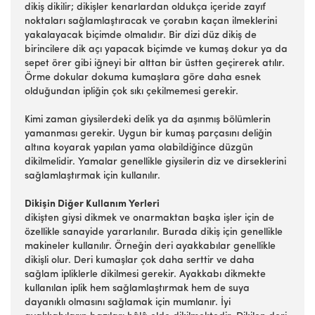
dikiş dikilir; dikişler kenarlardan oldukça içeride zayıf
noktaları sağlamlaştıracak ve çorabın kaçan ilmeklerini
yakalayacak biçimde olmalıdır. Bir dizi düz dikiş de
birincilere dik açı yapacak biçimde ve kumaş dokur ya da
sepet örer gibi iğneyi bir alttan bir üstten geçirerek atılır.
Örme dokular dokuma kumaşlara göre daha esnek
olduğundan ipliğin çok sıkı çekilmemesi gerekir.
Kimi zaman giysilerdeki delik ya da aşınmış bölümlerin
yamanması gerekir. Uygun bir kumaş parçasını deliğin
altına koyarak yapılan yama olabildiğince düzgün
dikilmelidir. Yamalar genellikle giysilerin diz ve dirseklerini
sağlamlaştırmak için kullanılır.
Dikişin Diğer Kullanım Yerleri
dikişten giysi dikmek ve onarmaktan başka işler için de
özellikle sanayide yararlanılır. Burada dikiş için genellikle
makineler kullanılır. Örneğin deri ayakkabılar genellikle
dikişli olur. Deri kumaşlar çok daha serttir ve daha
sağlam ipliklerle dikilmesi gerekir. Ayakkabı dikmekte
kullanılan iplik hem sağlamlaştırmak hem de suya
dayanıklı olmasını sağlamak için mumlanır. İyi