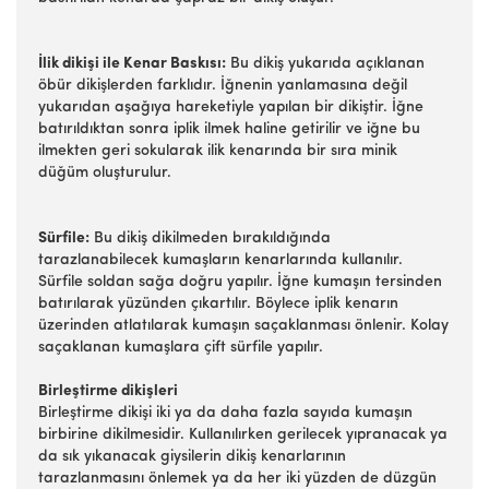
İlik dikişi ile Kenar Baskısı:
Bu dikiş yukarıda açıklanan
öbür dikişlerden farklıdır. İğnenin yanlamasına değil
yukarıdan aşağıya hareketiyle yapılan bir dikiştir. İğne
batırıldıktan sonra iplik ilmek haline getirilir ve iğne bu
ilmekten geri sokularak ilik kenarında bir sıra minik
düğüm oluşturulur.
Sürfile:
Bu dikiş dikilmeden bırakıldığında
tarazlanabilecek kumaşların kenarlarında kullanılır.
Sürfile soldan sağa doğru yapılır. İğne kumaşın tersinden
batırılarak yüzünden çıkartılır. Böylece iplik kenarın
üzerinden atlatılarak kumaşın saçaklanması önlenir. Kolay
saçaklanan kumaşlara çift sürfile yapılır.
Birleştirme dikişleri
Birleştirme dikişi iki ya da daha fazla sayıda kumaşın
birbirine dikilmesidir. Kullanılırken gerilecek yıpranacak ya
da sık yıkanacak giysilerin dikiş kenarlarının
tarazlanmasını önlemek ya da her iki yüzden de düzgün