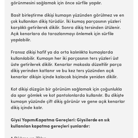
görünmesini sağlamak için önce sürfile yapılır.
Basit birleştirme dikişi kumaşın yüzünden görülmez ve en
çok kullanılan dikiş türüdür. İki kumaş parçasının yüzleri
karşılıklı getirilerek dikilir. Sonra dikiş tersinden ütülenir.
Açık kenarlara da tarazlanmayı önlemek için sürfile
yapılabilir.
Fransız dikişi hafif ya da orta kalınlıkta kumaşlarda
kullanılabilir. Kumaşın her iki parçasının ters yüzleri üst
üste getirilerek dikilir. Kenarlar makasla düzeltilir parça
dikiş yerinden katlanır ve bu kez ters yüzünden açık
kenarlar dikişin içinde kalacak biçimde yeniden dikilir.
Kot dikişi düzgün bir görünüm sağlamak için çoğunlukla
da spor gömlek ve kot pantolonlarda kullanılır. Bu dikişte
kumaşın yüzünde çift dikiş görünür ve gene açık kenarlar
dikiş içinde kalır.
Giysi YapımıKapatma Gereçleri: Giysilerde en sık
kullanılan kapatma gereçleri şunlardır: