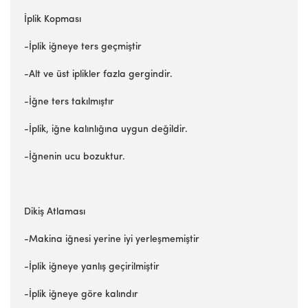
İplik Kopması
-İplik iğneye ters geçmiştir
-Alt ve üst iplikler fazla gergindir.
-İğne ters takılmıştır
-İplik, iğne kalınlığına uygun değildir.
-İğnenin ucu bozuktur.
Dikiş Atlaması
-Makina iğnesi yerine iyi yerleşmemiştir
-İplik iğneye yanlış geçirilmiştir
-İplik iğneye göre kalındır