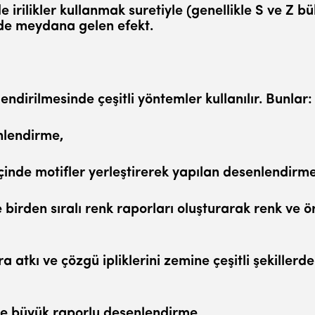
ilik­ler kullanmak suretiyle (genellikle S ve Z bükü
nde meydana gelen efekt.
irilmesinde çeşitli yöntemler kullanılır. Bunlar:
enlendirme,
içinde motifler yerleştirerek yapılan desenlendirme
 birden sıralı renk raporları oluşturarak renk ve ör
ra atkı ve çözgü ipliklerini zemine çeşitli şekiller
le büyük raporlu desenlendirme.