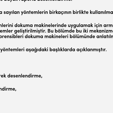
sayı­lan yöntemlerin birkaçının birlikte kullanılma­
lerini dokuma makinelerinde uygulamak için armü
istemler geliştirilmiştir. Bu bölümde bu iki mekaniz
 prensibleri dokuma makineleri bölümün­de anlatılm
­temleri aşağıdaki başlıklarda açıklanmıştır.
rek de­senlendirme,
ndir­me,