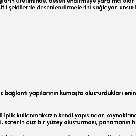
ların üretiminde, desenlendirmeye yardımcı olan
tli şekillerde desenlendirmelerini sağlayan unsurl
 bağ­lantı yapılarının kumaşta oluşturdukları enin
iplik kullanmaksızın kendi yapısından kaynaklana
eri, satenin düz bir yüzey oluşturması, panamanın h