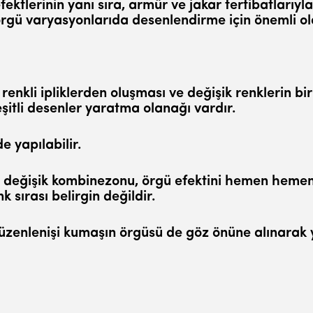
ektle­rinin yanı sıra, armür ve jakar tertibatlarıyla 
en örgü varyasyonlarıda desenlendirme için önemli o
 renkli ipliklerden oluşması ve değişik renklerin b
şitli desenler ya­ratma olanağı vardır.
e ya­pılabilir.
inin deği­şik kombinezonu, örgü efektini hemen hem
nk sırası belirgin değildir.
düzenle­nişi kumaşın örgüsü de göz önüne alınarak 