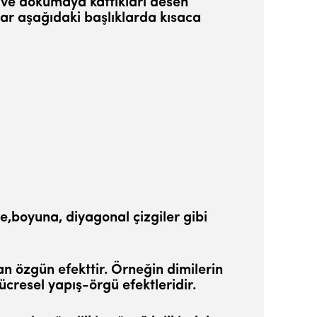
 ve dokumaya kattıkları desen
ar aşağıdaki başlıklar­da kısaca
e,boyuna, diyagonal çizgiler gibi
n özgün efekttir. Örneğin dimilerin
ücresel yapış-örgü efektleridir.