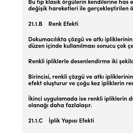
Bu tip klasik örgülerin kendilerine has ef
değişik hare­ketleri ile gerçekleştiril
21.1.B Renk Efekti
Dokumacılıkta çözgü ve atkı ipliklerinin
düzen için­de kullanılması sonucu çok çe
Renkli ipliklerle desenlendirme iki şekild
Birincisi, renkli çözgü ve atkı iplikler
efekt oluştu­rur ve çoğu kez ipliklerin re
İkinci uygulamada ise renkli ipliklerin 
olanağı daha fazlalaşır.
21.1.C İplik Yapısı Efekti