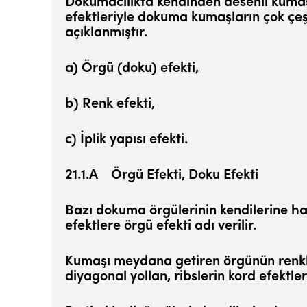
Dokumacılıkta kendinden desenli kumaş
efektleriyle dokuma kumaşların çok çeşi
açıklanmıştır.
a) Örgü (doku) efekti,
b) Renk efekti,
c) İplik yapısı efekti.
21.1.A Örgü Efekti, Doku Efekti
Bazı dokuma örgülerinin kendilerine has
efektlere örgü efekti adı verilir.
Kumaşı meydana getiren örgünün renkli 
diyagonal yollan, ribslerin kord efektl