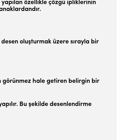
ya­pılan özellikle çözgü ipliklerinin
lanaklardandır.
ir desen oluşturmak üzere sırayla bir
en görünmez hale getiren belirgin bir
yapı­lır. Bu şekilde desenlendirme