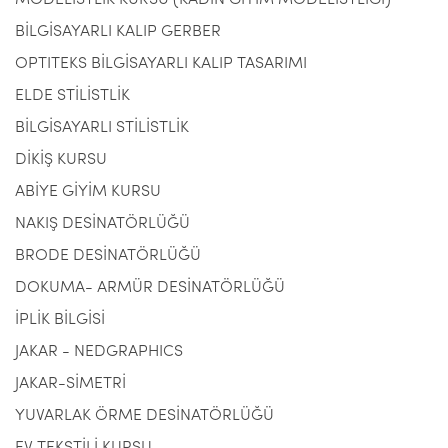
MODELİSTLİK KURSU (KADIN GİYİM MODELİSTLİĞİ)
BİLGİSAYARLI KALIP GERBER
OPTITEKS BİLGİSAYARLI KALIP TASARIMI
ELDE STİLİSTLİK
BİLGİSAYARLI STİLİSTLİK
DİKİŞ KURSU
ABİYE GİYİM KURSU
NAKIŞ DESİNATÖRLÜĞÜ
BRODE DESİNATÖRLÜĞÜ
DOKUMA- ARMÜR DESİNATÖRLÜĞÜ
İPLİK BİLGİSİ
JAKAR - NEDGRAPHICS
JAKAR-SİMETRİ
YUVARLAK ÖRME DESİNATÖRLÜĞÜ