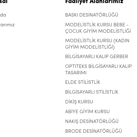
sal
Faaliyet Alanlarımız
zda
BASKI DESİNATÖRLÜĞÜ
larımız
MODELİSTLİK KURSU BEBE -
ÇOCUK GİYİM MODELİSTLİĞİ
MODELİSTLİK KURSU (KADIN
GİYİM MODELİSTLİĞİ)
BİLGİSAYARLI KALIP GERBER
OPTITEKS BİLGİSAYARLI KALIP
TASARIMI
ELDE STİLİSTLİK
BİLGİSAYARLI STİLİSTLİK
DİKİŞ KURSU
ABİYE GİYİM KURSU
NAKIŞ DESİNATÖRLÜĞÜ
BRODE DESİNATÖRLÜĞÜ