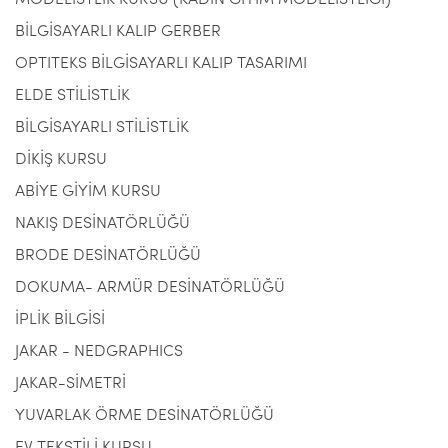
MODELİSTLİK KURSU (KADIN GİYİM MODELİSTLİĞİ)
BİLGİSAYARLI KALIP GERBER
OPTITEKS BİLGİSAYARLI KALIP TASARIMI
ELDE STİLİSTLİK
BİLGİSAYARLI STİLİSTLİK
DİKİŞ KURSU
ABİYE GİYİM KURSU
NAKIŞ DESİNATÖRLÜĞÜ
BRODE DESİNATÖRLÜĞÜ
DOKUMA- ARMÜR DESİNATÖRLÜĞÜ
İPLİK BİLGİSİ
JAKAR - NEDGRAPHICS
JAKAR-SİMETRİ
YUVARLAK ÖRME DESİNATÖRLÜĞÜ